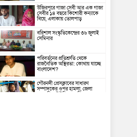
উজিরপুরে গাজা সেবী আর এক গাজা
সেবীর ১৪ বছরে কিশোরী কন্যাকে
বিয়ে, এলাকায় তোলপাড়
বরিশাল সংস্কৃতিকেন্দ্রের ৩৬ জুলাই
সেমিনার
পরিবর্তনের প্রতিশ্রুতি থেকে
রাজনৈতিক অস্থিরতা: কোথায় যাচ্ছে
বাংলাদেশ?
গৌরনদী প্রেসক্লাবের সাধারণ
সম্পাদকের ওপর হামলা, জেলা
সাংবাদিক ইউনিয়নের নিন্দা
১৭ বছরের সাজাপ্রাপ্ত অস্ত্র মামলার
পলাতক আসামি র‍্যাব-৮ এর
অভিযানে গ্রেফতার
বরিশালে সন্তানের সামনে বৃদ্ধা মাকে