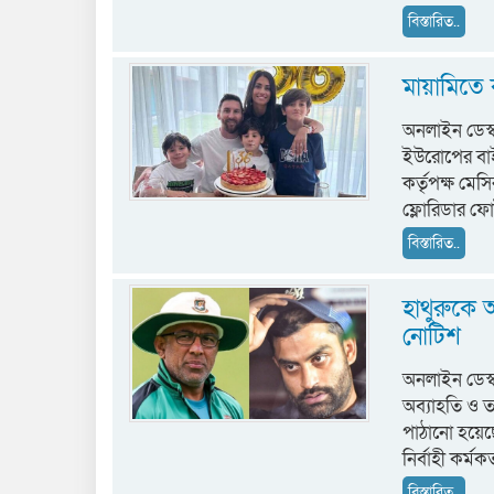
বিস্তারিত..
মায়ামিতে
অনলাইন ডেস্
ইউরোপের বাই
কর্তৃপক্ষ মে
ফ্লোরিডার ফো
বিস্তারিত..
হাথুরুকে 
নোটিশ
অনলাইন ডেস্ক
অব্যাহতি ও ত
পাঠানো হয়েছে।
নির্বাহী কর্মকর্
বিস্তারিত..