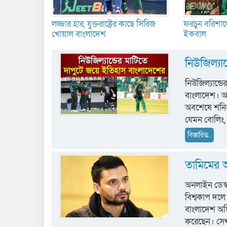
লজ্জার হার, যুক্তরাষ্ট্রের কাছে সিরিজ
ফরচুন বরিশা
খোয়াল বাংলাদেশ
ইকবাল
নিউজিল্যা
নিউজিল্যান্ড
বাংলাদেশ। 
অবশেষে শনিব
যেমন বোলিং,
বিস্তারিত..
তামিমের অ
অনলাইন ডেস্
বিশ্বকাপ দলে
বাংলাদেশ অধ
করেছেন। সে