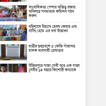
সাংবাদিকতা পেশার অস্তিত্ব রক্ষায়
অবিলম্বে গণমাধ্যম কমিশন গঠন
করুন
বরিশালে রিহ্যাব হেলথ কেয়ার এন্ড
নার্সিং হোম এর শুভ উদ্বোধন
যাত্রীর ছদ্মবেশে ৫ কেজি গাঁজাসহ
মাদক ব্যবসায়ী গ্রেফতার
উজিরপুরে গাজা সেবী আর এক গাজা
সেবীর ১৪ বছরে কিশোরী কন্যাকে
বিয়ে, এলাকায় তোলপাড়
বরিশাল সংস্কৃতিকেন্দ্রের ৩৬ জুলাই
সেমিনার
পরিবর্তনের প্রতিশ্রুতি থেকে