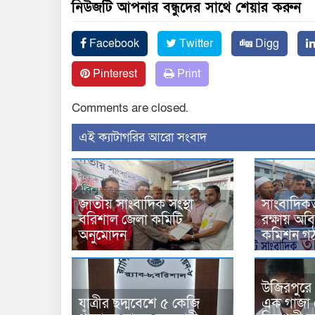
নিউজটি আপনার বন্ধুদের সাথে শেয়ার করুন
Facebook
Twitter
Digg
Pinterest
Print
Comments are closed.
‍এই ক্যাটাগরির ‍আরো সংবাদ
জাতীয় সাংবাদিক সংস্থা
সাংবাদিকতা
বরিশাল জেলা কমিটি
রক্ষায় অবি
অনুমোদন
কমিশন গ
উজিরপুরে
যাত্রীর ছদ্মবেশে ৫ কেজি
এক গাজা 