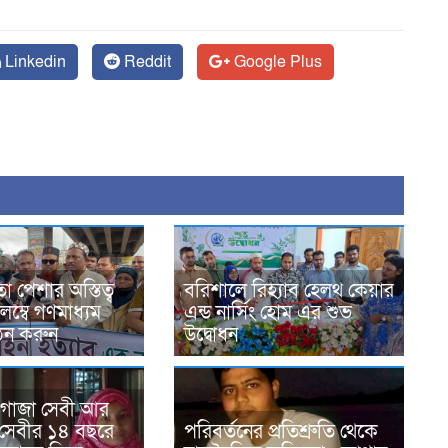
Linkedin
Reddit
Google Plus
 পেশার অস্তিত্ব
বরিশালে রিহ্যাব হেলথ কেয়ার
লম্বে গণমাধ্যম
এন্ড নার্সিং হোম এর শুভ
ঠন করুন
উদ্বোধন
 গাজা সেবী আর
সেবীর ১৪ বছরে
পরিবর্তনের প্রতিশ্রুতি থেকে