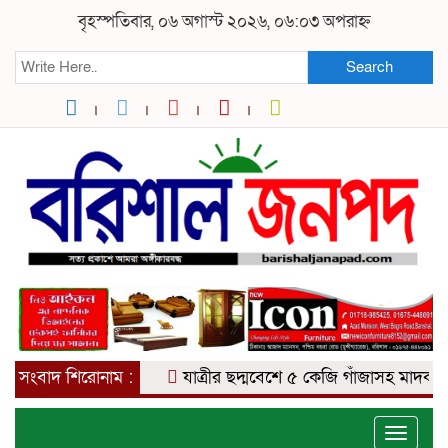
বৃহস্পতিবার, ০৬ অগাস্ট ২০২৬, ০৬:০৩ অপরাহ্ন
Search
সংবাদ শিরোনাম :
যাত্রীর ছদ্মবেশে ৫ কেজি গাঁজাসহ মাদক ব্যবসায়
Toggle