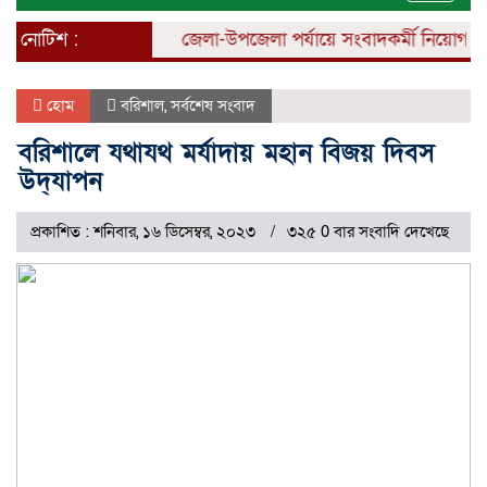
naviga
নোটিশ :
জেলা-উপজেলা পর্যায়ে সংবাদকর্মী নিয়োগ চলছে।
হোম
বরিশাল
,
সর্বশেষ সংবাদ
বরিশালে যথাযথ মর্যাদায় মহান বিজয় দিবস
উদ্‌যাপন
প্রকাশিত : শনিবার, ১৬ ডিসেম্বর, ২০২৩
৩২৫ 0 বার সংবাদি দেখেছে