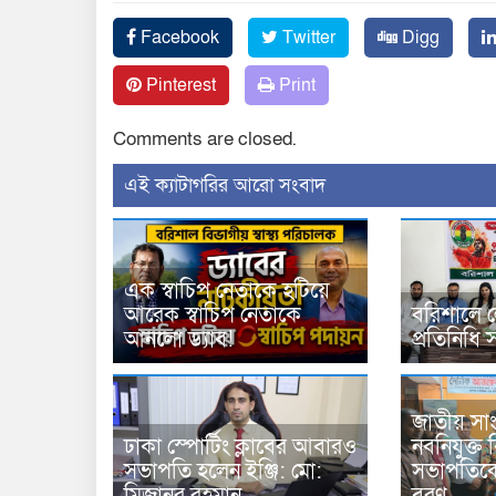
Facebook
Twitter
Digg
Pinterest
Print
Comments are closed.
‍এই ক্যাটাগরির ‍আরো সংবাদ
এক স্বাচিপ নেতাকে হটিয়ে
আরেক স্বাচিপ নেতাকে
বরিশালে ল
আনলো ড্যাব!
প্রতিনিধি 
জাতীয় সাং
ঢাকা স্পোর্টিং ক্লাবের আবারও
নবনিযুক্ত
সভাপতি হলেন ইঞ্জি: মো:
সভাপতিকে