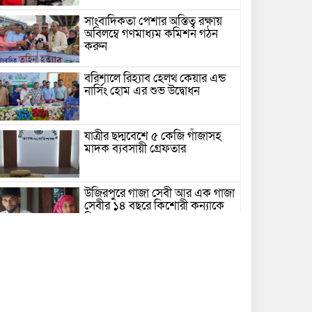
সাংবাদিকতা পেশার অস্তিত্ব রক্ষায়
অবিলম্বে গণমাধ্যম কমিশন গঠন
করুন
বরিশালে রিহ্যাব হেলথ কেয়ার এন্ড
নার্সিং হোম এর শুভ উদ্বোধন
যাত্রীর ছদ্মবেশে ৫ কেজি গাঁজাসহ
মাদক ব্যবসায়ী গ্রেফতার
উজিরপুরে গাজা সেবী আর এক গাজা
সেবীর ১৪ বছরে কিশোরী কন্যাকে
বিয়ে, এলাকায় তোলপাড়
বরিশাল সংস্কৃতিকেন্দ্রের ৩৬ জুলাই
সেমিনার
পরিবর্তনের প্রতিশ্রুতি থেকে