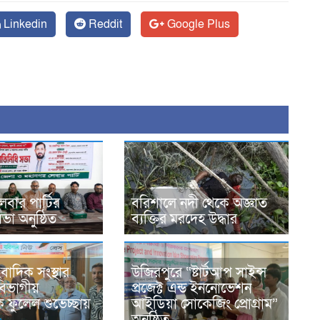
Linkedin
Reddit
Google Plus
েবার পার্টির
বরিশালে নদী থেকে অজ্ঞাত
সভা অনুষ্ঠিত
ব্যক্তির মরদেহ উদ্ধার
বাদিক সংস্থার
উজিরপুরে “ষ্টার্টআপ সাইন্স
 বিভাগীয়
প্রজেক্ট এন্ড ইননোভেশন
 ফুলেল শুভেচ্ছায়
আইডিয়া সোকেজিং প্রোগ্রাম”