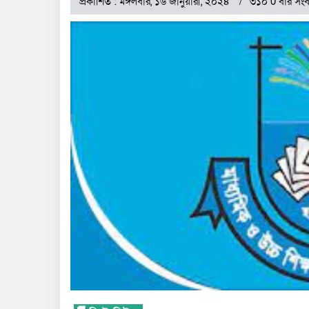
প্রকাশিত : মঙ্গলবার, ১৬ জানুয়ারী, ২০২৪
৩১০ 0 বার সংব