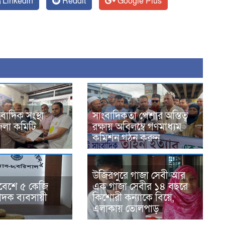
Linkedin
Reddit
Google Plus
বাদিক সংস্থা
সাংবাদিকতা পেশার অস্তিত্ব
েলা কমিটি
রক্ষায় অবিলম্বে গণমাধ্যম
কমিশন গঠন করুন
উজিরপুরে গাজা সেবী আর
্মবেশে ৫ কেজি
এক গাজা সেবীর ১৪ বছরে
াদক ব্যবসায়ী
কিশোরী কন্যাকে বিয়ে,
এলাকায় তোলপাড়