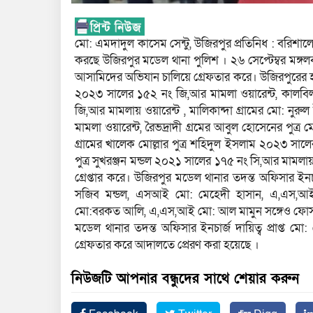
মো: এমদাদুল কাসেম সেন্টু, উজিরপুর প্রতিনিধ : বরিশ
করছে উজিরপুর মডেল থানা পুলিশ । ২৬ সেপ্টেম্বর মঙ্গলবা
আসামিদের অভিযান চালিয়ে গ্রেফতার করে। উজিরপুরের হর
২০২৩ সালের ১৫২ নং জি,আর মামলা ওয়ারেন্ট, কালবিলা গ
জি,আর মামলায় ওয়ারেন্ট , মালিকান্দা গ্রামের মো: নুর
মামলা ওয়ারেন্ট, রৈভদ্রাদী গ্রমের আবুল হোসেনের পুত
গ্রামের খালেক মোল্লার পুত্র শহিদুল ইসলাম ২০২৩ সালের 
পুত্র সুখরঞ্জন মন্ডল ২০২১ সালের ১৭৫ নং সি,আর মামলায়
গ্রেপ্তার করে। উজিরপুর মডেল থানার তদন্ত অফিসার ইনচার
সজিব মন্ডল, এসআই মো: মেহেদী হাসান, এ,এস,আই
মো:বরকত আলি, এ,এস,আই মো: আল মামুন সঙ্গেও ফোর্স ন
মডেল থানার তদন্ত অফিসার ইনচার্জ দায়িত্ব প্রাপ্ত 
গ্রেফতার করে আদালতে প্রেরণ করা হয়েছে ।
নিউজটি আপনার বন্ধুদের সাথে শেয়ার করুন