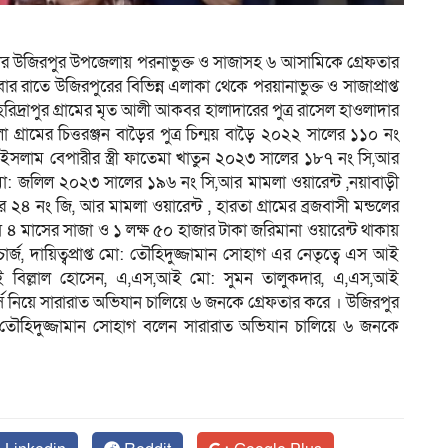
ালের উজিরপুর উপজেলায় পরনাভুক্ত ও সাজাসহ ৬ আসামিকে গ্রেফতার
র রাতে উজিরপুরের বিভিন্ন এলাকা থেকে পরয়ানাভুক্ত ও সাজাপ্রাপ্ত
িদ্রাপুর গ্রামের মৃত আলী আকবর হালাদারের পুত্র রাসেল হাওলাদার
্রামের চিত্তরঞ্জন বাড়ৈর পুত্র চিন্ময় বাড়ৈ ২০২২ সালের ১১০ নং
ুল ইসলাম বেপারীর স্ত্রী ফাতেমা খাতুন ২০২৩ সালের ১৮৭ নং সি,আর
্র মো: জলিল ২০২৩ সালের ১৯৬ নং সি,আর মামলা ওয়ারেন্ট ,নয়াবাড়ী
২৪ নং জি, আর মামলা ওয়ারেন্ট , হারতা গ্রামের ব্রজবাসী মন্ডলের
 ৪ মাসের সাজা ও ১ লক্ষ ৫০ হাজার টাকা জরিমানা ওয়ারেন্ট থাকায়
্জ, দায়িত্বপ্রাপ্ত মো: তৌহিদুজ্জামান সোহাগ এর নেতৃত্বে এস আই
 বিল্লাল হোসেন, এ,এস,আই মো: সুমন তালুকদার, এ,এস,আই
িয়ে সারারাত অভিযান চালিয়ে ৬ জনকে গ্রেফতার করে । উজিরপুর
মো: তৌহিদুজ্জামান সোহাগ বলেন সারারাত অভিযান চালিয়ে ৬ জনকে