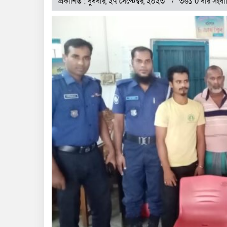
প্রকাশিত : বুধবার, ২৭ সেপ্টেম্বর, ২০২৩
৩৬১ 0 বার সংবা