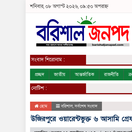
শনিবার, ০৮ অগাস্ট ২০২৬, ০৯:৫০ অপরাহ্ন
সংবাদ শিরোনাম :
প্রচ্ছদ
জাতীয়
আন্তর্জাতিক
রাজনীতি
ক
নোটিশ :
হোম
বরিশাল
,
সর্বশেষ সংবাদ
উজিরপুরে ওয়ারেন্টভুক্ত ৬ আসামি গ্র