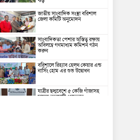
ঝড়
জাতীয় সাংবাদিক সংস্থা বরিশাল
জেলা কমিটি অনুমোদন
সাংবাদিকতা পেশার অস্তিত্ব রক্ষায়
অবিলম্বে গণমাধ্যম কমিশন গঠন
করুন
বরিশালে রিহ্যাব হেলথ কেয়ার এন্ড
নার্সিং হোম এর শুভ উদ্বোধন
যাত্রীর ছদ্মবেশে ৫ কেজি গাঁজাসহ
মাদক ব্যবসায়ী গ্রেফতার
উজিরপুরে গাজা সেবী আর এক গাজা
সেবীর ১৪ বছরে কিশোরী কন্যাকে
বিয়ে, এলাকায় তোলপাড়