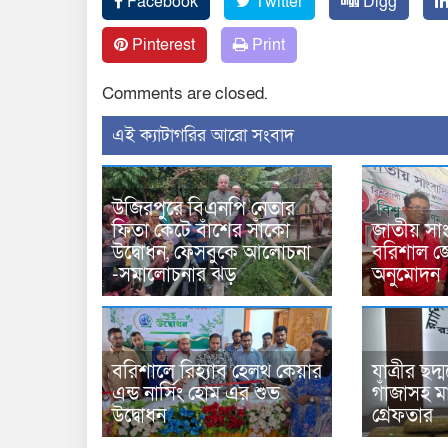
Facebook
Twitter
Digg
Pinterest
Print
Comments are closed.
‍এই ক্যাটাগরির ‍আরো সংবাদ
উজিরপুরে বিএনপি নেতার
ফিতা কেটে বাঁশের সাঁকো
জাতীয় সাং
উদ্বোধন, ফেসবুকে আলোচনা
বরিশাল জ
-সমালোচনার ঝড়
অনুমোদন
বরিশালে রিহ্যাব হেলথ কেয়ার
যাত্রীর ছদ
এন্ড নার্সিং হোম এর শুভ
গাঁজাসহ ম
উদ্বোধন
গ্রেফতার