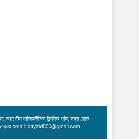
 ক্যাপ্টেন নাজিমউদ্দিন ক্লিনিক গলি, সদর রোড
৮৭৪৩ email: bayzid550@gmail.com