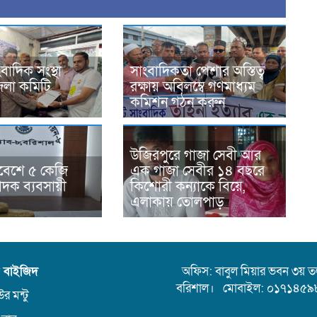
বাদিক সংস্থা
সাংবাদিকতা পেশার অস্তিত্ব
েলা কমিটি
রক্ষায় অবিলম্বে গণমাধ্যম
কমিশন গঠন করুন
উজিরপুরে গাজা সেবী আর
্মবেশে ৫ কেজি
এক গাজা সেবীর ১৪ বছরে
াদক ব্যবসায়ী
কিশোরী কন্যাকে বিয়ে,
এলাকায় তোলপাড়
ন বাইজিদ
অফিস: বাবুল মিয়ার ভবন ৩য় তলা,
বরিশাল। মোবাইল: ০১৭১৪৫৯
র মন্টু