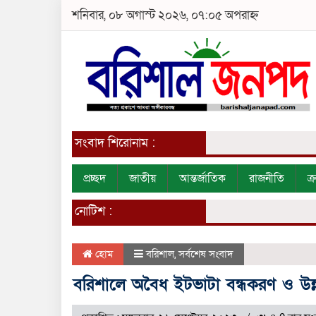
শনিবার, ০৮ অগাস্ট ২০২৬, ০৭:০৫ অপরাহ্ন
সংবাদ শিরোনাম :
প্রচ্ছদ
জাতীয়
আন্তর্জাতিক
রাজনীতি
ক
নোটিশ :
হোম
বরিশাল
,
সর্বশেষ সংবাদ
বরিশালে অবৈধ ইটভাটা বন্ধকরণ ও উন্নত