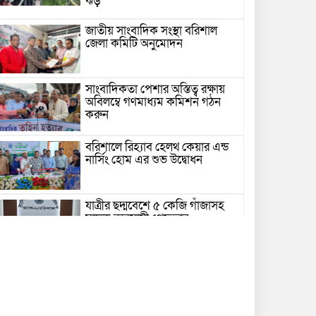
ঝড়
জাতীয় সাংবাদিক সংস্থা বরিশাল
জেলা কমিটি অনুমোদন
সাংবাদিকতা পেশার অস্তিত্ব রক্ষায়
অবিলম্বে গণমাধ্যম কমিশন গঠন
করুন
বরিশালে রিহ্যাব হেলথ কেয়ার এন্ড
নার্সিং হোম এর শুভ উদ্বোধন
যাত্রীর ছদ্মবেশে ৫ কেজি গাঁজাসহ
মাদক ব্যবসায়ী গ্রেফতার
উজিরপুরে গাজা সেবী আর এক গাজা
সেবীর ১৪ বছরে কিশোরী কন্যাকে
বিয়ে, এলাকায় তোলপাড়