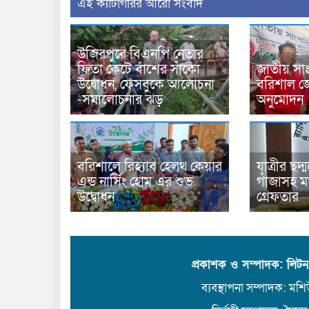
‍এই ক্যাটাগরির ‍আরো সংবাদ
উজিরপুরে বিএনপি নেতার
ফিতা কেটে বাঁশের সাঁকো
জাতীয় সাং
উদ্বোধন, ফেসবুকে আলোচনা
বরিশাল জ
-সমালোচনার ঝড়
অনুমোদন
বরিশালে রিহ্যাব হেলথ কেয়ার
যাত্রীর ছদ
এন্ড নার্সিং হোম এর শুভ
গাঁজাসহ ম
উদ্বোধন
গ্রেফতার
প্রকাশক ও সম্পাদক: লিট
ব্যবস্থাপনা সম্পাদক: মশিউ