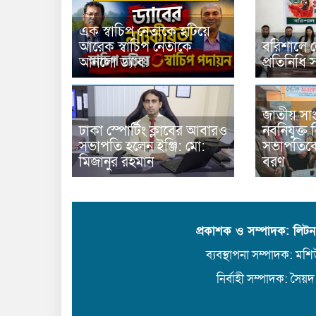
এক স্বাচিপ নেতাকে হটিয়ে
আরেক স্বাচিপ নেতাকে
বরিশালে ল
আনলো ড্যাব!
প্রতিনিধি 
জাতীয় সাং
ঢাকা স্পোর্টিং ক্লাবের আবারও
নবনিযুক্ত
সভাপতি হলেন ইঞ্জি: মো:
সভাপতিকে
মিজানুর রহমান
বরণ
প্রকাশক ও সম্পাদক: লিট
ব্যবস্থাপনা সম্পাদক: মশিউ
নির্বাহী সম্পাদক: সৈয়দ