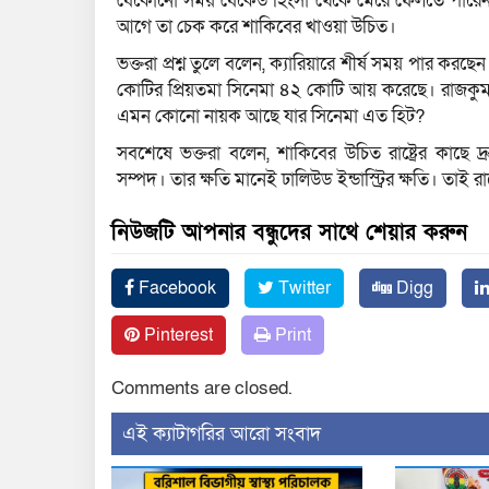
যেকোনো সময় যেকেউ হিংসা থেকে মেরে ফেলতে পারেন।
আগে তা চেক করে শাকিবের খাওয়া উচিত।
ভক্তরা প্রশ্ন তুলে বলেন, ক্যারিয়ারে শীর্ষ সময় পার
কোটির প্রিয়তমা সিনেমা ৪২ কোটি আয় করেছে। রাজকুমার হ
এমন কোনো নায়ক আছে যার সিনেমা এত হিট?
সবশেষে ভক্তরা বলেন, শাকিবের উচিত রাষ্ট্রের কাছে দ্
সম্পদ। তার ক্ষতি মানেই ঢালিউড ইন্ডাস্ট্রির ক্ষতি। তাই
নিউজটি আপনার বন্ধুদের সাথে শেয়ার করুন
Facebook
Twitter
Digg
Pinterest
Print
Comments are closed.
‍এই ক্যাটাগরির ‍আরো সংবাদ