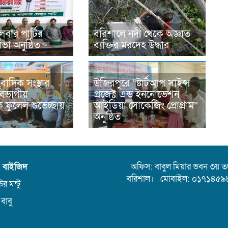
েবার পার্টির
বরিশালে নদী থেকে অজ্ঞাত
সভা অনুষ্ঠিত
ব্যক্তির মরদেহ উদ্ধার
বাদিক সংস্থার
উজিরপুরে “ষ্টার্টআপ সাইন্স
 বিভাগীয়
প্রজেক্ট এন্ড ইননোভেশন
 ফুলেল শুভেচ্ছায়
আইডিয়া সোকেজিং প্রোগ্রাম”
অনুষ্ঠিত
ন বাইজিদ
অফিস: বাবুল মিয়ার ভবন ৩য় তলা,
বরিশাল। মোবাইল: ০১৭১৪৫৯
র মন্টু
 বাবু