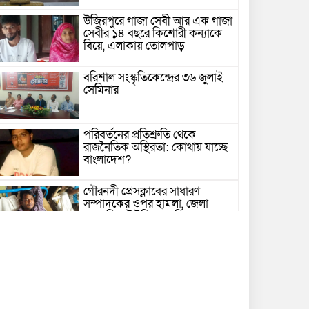
উজিরপুরে গাজা সেবী আর এক গাজা
সেবীর ১৪ বছরে কিশোরী কন্যাকে
বিয়ে, এলাকায় তোলপাড়
বরিশাল সংস্কৃতিকেন্দ্রের ৩৬ জুলাই
সেমিনার
পরিবর্তনের প্রতিশ্রুতি থেকে
রাজনৈতিক অস্থিরতা: কোথায় যাচ্ছে
বাংলাদেশ?
গৌরনদী প্রেসক্লাবের সাধারণ
সম্পাদকের ওপর হামলা, জেলা
সাংবাদিক ইউনিয়নের নিন্দা
১৭ বছরের সাজাপ্রাপ্ত অস্ত্র মামলার
পলাতক আসামি র‍্যাব-৮ এর
অভিযানে গ্রেফতার
বরিশালে সন্তানের সামনে বৃদ্ধা মাকে