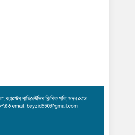
 ক্যাপ্টেন নাজিমউদ্দিন ক্লিনিক গলি, সদর রোড
৮৭৪৩ email: bayzid550@gmail.com