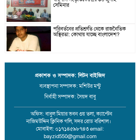
সেমিনার
পরিবর্তনের প্রতিশ্রুতি থেকে রাজনৈতিক
অস্থিরতা: কোথায় যাচ্ছে বাংলাদেশ?
গৌরনদী প্রেসক্লাবের সাধারণ সম্পাদকের
ওপর হামলা, জেলা সাংবাদিক ইউনিয়নের
নিন্দা
প্রকাশক ও সম্পাদক: লিটন বাইজিদ
ব্যবস্থাপনা সম্পাদক: মশিউর মন্টু
১৭ বছরের সাজাপ্রাপ্ত অস্ত্র মামলার পলাতক
আসামি র‍্যাব-৮ এর অভিযানে গ্রেফতার
নির্বাহী সম্পাদক: সৈয়দ বাবু
অফিস: বাবুল মিয়ার ভবন ৩য় তলা, ক্যাপ্টেন
বরিশালে সন্তানের সামনে বৃদ্ধা মাকে
নাজিমউদ্দিন ক্লিনিক গলি, সদর রোড বরিশাল।
কুপিয়ে জখম। থানায় অভিযোগ
মোবাইল: ০১৭১৪৫৯৮৭৪৩ email:
bayzid550@gmail.com