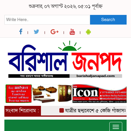
শুক্রবার, ০৭ অগাস্ট ২০২৬, ০৫:০১ পূর্বাহ্ন
Search
সংবাদ শিরোনাম :
যাত্রীর ছদ্মবেশে ৫ কেজি গাঁজাসহ মাদক ব
Toggle