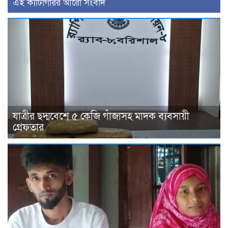
‍এই ক্যাটাগরির ‍আরো সংবাদ
যাত্রীর ছদ্মবেশে ৫ কেজি গাঁজাসহ মাদক ব্যবসায়ী
গ্রেফতার