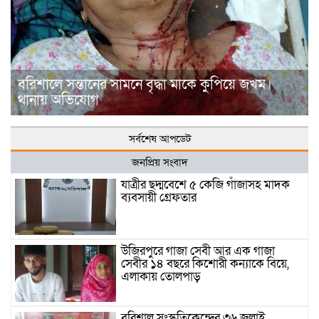
বরিশালে সন্তানের সামনে বৃদ্ধা মাকে কুপিয়ে জখম।
থানায় অভিযোগ
সর্বশেষ আপডেট
জনপ্রিয় সংবাদ
যাত্রীর ছদ্মবেশে ৫ কেজি গাঁজাসহ মাদক
ব্যবসায়ী গ্রেফতার
উজিরপুরে গাজা সেবী আর এক গাজা
সেবীর ১৪ বছরে কিশোরী কন্যাকে বিয়ে,
এলাকায় তোলপাড়
বরিশাল সংস্কৃতিকেন্দ্রের ৩৬ জুলাই