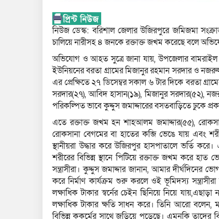
নিউজ ডেস্ক: বরিশাল জেলার উজিরপুরে জমিজমা সংক্রান্ত
চালিয়ে নারীসহ ৪ জনকে রক্তাক্ত জখম করেছে বলে অভ
অভিযোগ ও আহত সুত্রে জানা যায়, উপজেলার বামরাইল ইউন
ইউনিয়নের বরতা গ্রামের মিজানুর রহমান সরদার ও নজরু
এর প্রেক্ষিতে ২৭ ডিসেম্বর সকাল ৬ টার দিকে বরতা গ্র
সরদার(২৭), আবিদ হাসান(১৯), মিজানুর সরদার(৫২), নজর
পরিকল্পিত ভাবে কুদ্দুস জমাদ্দারের বসতবাড়িতে ঢুকে প্রক
এতে রক্তাক্ত জখম হন শাহআলম জমাদ্দার(৫৫), রোকসানা
রোকসানা বেগমের বা হাতের কব্জি ভেঙে যায় এবং শরীর
স্থানীয়রা উদ্ধার করে উজিরপুর হাসপাতালে ভর্তি কর
শরীরের বিভিন্ন স্থানে পিটিয়ে রক্তাক্ত জখম করে 
সন্ত্রাসীরা। কুদ্দুস জমাদ্দার জানান, আমার দীর্ঘদিনে
করে নির্মাণ কার্যক্রম শুরু করলে ওই ভূমিদস্য সন্ত্রা
লক্ষাধিক টাকার স্বর্নের চেইন ছিনিয়ে নিয়ে যায়,এছাড়
লক্ষাধিক টাকার ক্ষতি সাধন করে। তিনি আরো বলেন,
বিভিন্ন কুকর্মের সাথে জড়িয়ে পড়েছে। এমনকি তাদের ব