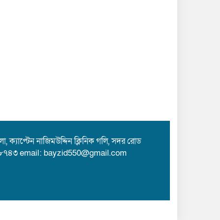
 ক্যাপ্টেন নাজিমউদ্দিন ক্লিনিক গলি, সদর রোড
৮৭৪৩ email: bayzid550@gmail.com
Theme Customized By
BreakingNews