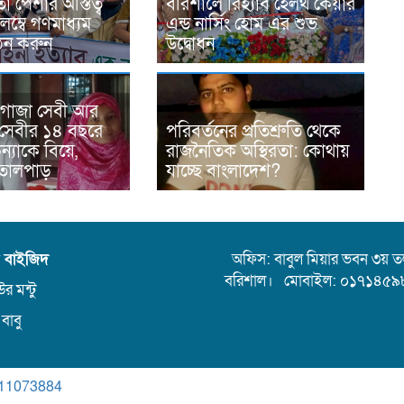
 পেশার অস্তিত্ব
বরিশালে রিহ্যাব হেলথ কেয়ার
লম্বে গণমাধ্যম
এন্ড নার্সিং হোম এর শুভ
ঠন করুন
উদ্বোধন
 গাজা সেবী আর
সেবীর ১৪ বছরে
পরিবর্তনের প্রতিশ্রুতি থেকে
্যাকে বিয়ে,
রাজনৈতিক অস্থিরতা: কোথায়
তোলপাড়
যাচ্ছে বাংলাদেশ?
ন বাইজিদ
অফিস: বাবুল মিয়ার ভবন ৩য় তলা,
বরিশাল। মোবাইল: ০১৭১৪৫৯
র মন্টু
 বাবু
11073884
.