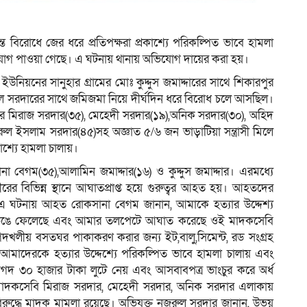
 বিরোধে জের ধরে প্রতিপক্ষরা প্রকাশ্যে পরিকল্পিত ভাবে হামলা
িযোগ পাওয়া গেছে। এ ঘটনায় থানায় অভিযোগ দায়ের করা হয়।
িয়নের সানুহার গ্রামের মোঃ কুদ্দুস জমাদ্দারের সাথে শিকারপুর
ল সরদারের সাথে জমিজমা নিয়ে দীর্ঘদিন ধরে বিরোধ চলে আসছিল।
ামের মিরাজ সরদার(৩৫), মেহেদী সরদার(১৯),অনিক সরদার(৩০), অহিদ
ুল ইসলাম সরদার(৪৫)সহ অজ্ঞাত ৫/৬ জন ভাড়াটিয়া সন্ত্রাসী মিলে
াশ্যে হামলা চালায়।
 বেগম(৩৫),আলামিন জমাদ্দার(১৬) ও কুদ্দুস জমাদ্দার। এরমধ্যে
ের বিভিন্ন স্থানে আঘাতপ্রাপ্ত হয়ে গুরুত্বর আহত হয়। আহতদের
ে। এ ঘটনায় আহত রোকসানা বেগম জানান, আমাকে হত্যার উদ্দেশ্য
হাত ভেঙে ফেলেছে এবং আমার তলপেটে আঘাত করেছে ওই মাদকসেবি
র ভোগদখলীয় বসতঘর পাকাকরণ করার জন্য ইট,বালু,সিমেন্ট, রড সংগ্রহ
সীরা আমাদেরকে হত্যার উদ্দেশ্যে পরিকল্পিত ভাবে হামলা চালায় এবং
া নগদ ৩০ হাজার টাকা লুটে নেয় এবং আসবাবপত্র ভাংচুর করে অর্ধ
 মাদকসেবি মিরাজ সরদার, মেহেদী সরদার, অনিক সরদার এলাকায়
িরুদ্ধে মাদক মামলা রয়েছে। অভিযুক্ত নজরুল সরদার জানান, উভয়