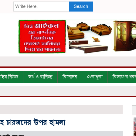
Search
্রাইম নিউজ
অর্থ ও বানিজ্য
বিনোদন
খেলাধুলা
বিভাগের খব
ীসহ চারজনের উপর হামলা