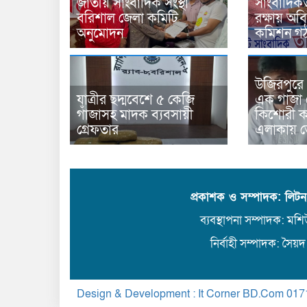
জাতীয় সাংবাদিক সংস্থা
সাংবাদিকতা
বরিশাল জেলা কমিটি
রক্ষায় অবি
অনুমোদন
কমিশন গ
উজিরপুরে
যাত্রীর ছদ্মবেশে ৫ কেজি
এক গাজা 
গাঁজাসহ মাদক ব্যবসায়ী
কিশোরী কন
গ্রেফতার
এলাকায় 
প্রকাশক ও সম্পাদক: লিট
ব্যবস্থাপনা সম্পাদক: মশিউ
নির্বাহী সম্পাদক: সৈয়দ
Design & Development : It Corner BD.Com
017