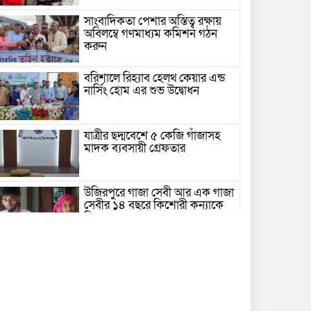
সাংবাদিকতা পেশার অস্তিত্ব রক্ষায়
অবিলম্বে গণমাধ্যম কমিশন গঠন
করুন
বরিশালে রিহ্যাব হেলথ কেয়ার এন্ড
নার্সিং হোম এর শুভ উদ্বোধন
যাত্রীর ছদ্মবেশে ৫ কেজি গাঁজাসহ
মাদক ব্যবসায়ী গ্রেফতার
উজিরপুরে গাজা সেবী আর এক গাজা
সেবীর ১৪ বছরে কিশোরী কন্যাকে
বিয়ে, এলাকায় তোলপাড়
বরিশাল সংস্কৃতিকেন্দ্রের ৩৬ জুলাই
সেমিনার
পরিবর্তনের প্রতিশ্রুতি থেকে