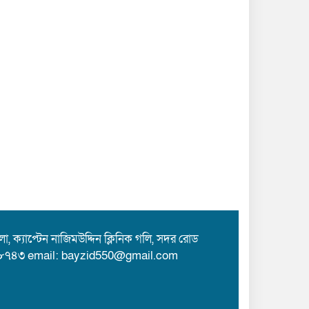
 ক্যাপ্টেন নাজিমউদ্দিন ক্লিনিক গলি, সদর রোড
৮৭৪৩ email: bayzid550@gmail.com