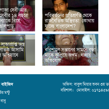
 গাজা সেবী আর
সেবীর ১৪ বছরে
পরিবর্তনের প্রতিশ্রুতি থেকে
্যাকে বিয়ে,
রাজনৈতিক অস্থিরতা: কোথায়
তোলপাড়
যাচ্ছে বাংলাদেশ?
জাপ্রাপ্ত অস্ত্র
পলাতক আসামি
বরিশালে সন্তানের সামনে বৃদ্ধা
এর অভিযানে
মাকে কুপিয়ে জখম। থানায়
অভিযোগ
ন বাইজিদ
অফিস: বাবুল মিয়ার ভবন ৩য় তলা,
বরিশাল। মোবাইল: ০১৭১৪৫৯
র মন্টু
 বাবু