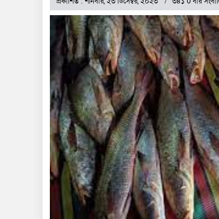
প্রকাশিত : শনিবার, ২৩ ডিসেম্বর, ২০২৩
৩৪১ 0 বার সংবা