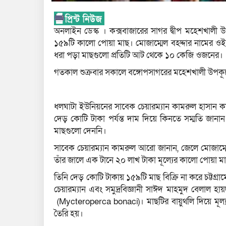
অনলাইন ডেস্ক । কক্সবাজারের সাগর দ্বীপ মহেশখাল
১৫৯টি কালো পোয়া মাছ। মোজাম্মেল বহদ্দার নামের ওই
ধরা পড়া মাছগুলো প্রতিটি আট থেকে ১০ কেজি ওজনের।
গতকাল শুক্রবার সকালে বঙ্গোপসাগরের মহেশখালী উপকূ
ধলঘাটা ইউনিয়নের সাবেক চেয়ারম্যান কামরুল হাসান কা
দেড় কোটি টাকা পর্যন্ত দাম দিয়ে কিনতে সম্মতি জানা
মাছগুলো দেননি।
সাবেক চেয়ারম্যান কামরুল আরো জানান, জেলে মোজাম্ম
তাঁর জালে এক টানে ২০ লাখ টাকা মূল্যের কালো পোয়া ম
তিনি দেড় কোটি টাকায় ১৫৯টি মাছ বিক্রি না করে চট্টগ্
চেয়ারম্যান এবং সমুদ্রবিজ্ঞানী সাঈদ মাহমুদ বেলাল হ
(Mycteroperca bonaci)। মাছটির বায়ুথলি দিয়ে মূল্য
তৈরি হয়।