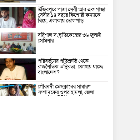
উজিরপুরে গাজা সেবী আর এক গাজা
সেবীর ১৪ বছরে কিশোরী কন্যাকে
বিয়ে, এলাকায় তোলপাড়
বরিশাল সংস্কৃতিকেন্দ্রের ৩৬ জুলাই
সেমিনার
পরিবর্তনের প্রতিশ্রুতি থেকে
রাজনৈতিক অস্থিরতা: কোথায় যাচ্ছে
বাংলাদেশ?
গৌরনদী প্রেসক্লাবের সাধারণ
সম্পাদকের ওপর হামলা, জেলা
সাংবাদিক ইউনিয়নের নিন্দা
১৭ বছরের সাজাপ্রাপ্ত অস্ত্র মামলার
পলাতক আসামি র‍্যাব-৮ এর
অভিযানে গ্রেফতার
বরিশালে সন্তানের সামনে বৃদ্ধা মাকে