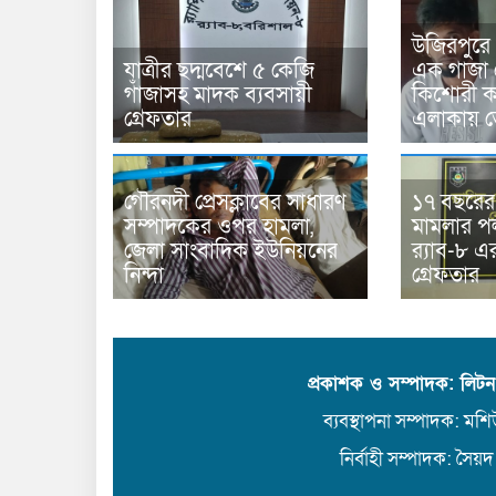
উজিরপুরে
যাত্রীর ছদ্মবেশে ৫ কেজি
এক গাজা 
গাঁজাসহ মাদক ব্যবসায়ী
কিশোরী কন
গ্রেফতার
এলাকায় 
গৌরনদী প্রেসক্লাবের সাধারণ
১৭ বছরের সা
সম্পাদকের ওপর হামলা,
মামলার 
জেলা সাংবাদিক ইউনিয়নের
র‍্যাব-৮ 
নিন্দা
গ্রেফতার
প্রকাশক ও সম্পাদক: লিট
ব্যবস্থাপনা সম্পাদক: মশিউ
নির্বাহী সম্পাদক: সৈয়দ