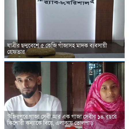
যাত্রীর ছদ্মবেশে ৫ কেজি গাঁজাসহ মাদক ব্যবসায়ী
গ্রেফতার
উজিরপুরে গাজা সেবী আর এক গাজা সেবীর ১৪ বছরে
কিশোরী কন্যাকে বিয়ে, এলাকায় তোলপাড়