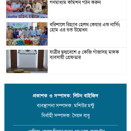
গণমাধ্যম কমিশন গঠন করুন
বরিশালে রিহ্যাব হেলথ কেয়ার এন্ড নার্সিং
হোম এর শুভ উদ্বোধন
যাত্রীর ছদ্মবেশে ৫ কেজি গাঁজাসহ মাদক
ব্যবসায়ী গ্রেফতার
উজিরপুরে গাজা সেবী আর এক গাজা
সেবীর ১৪ বছরে কিশোরী কন্যাকে বিয়ে,
এলাকায় তোলপাড়
প্রকাশক ও সম্পাদক: লিটন বাইজিদ
ব্যবস্থাপনা সম্পাদক: মশিউর মন্টু
বরিশাল সংস্কৃতিকেন্দ্রের ৩৬ জুলাই
সেমিনার
নির্বাহী সম্পাদক: সৈয়দ বাবু