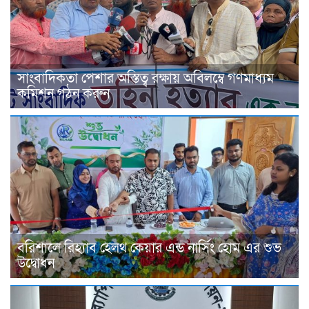
সাংবাদিকতা পেশার অস্তিত্ব রক্ষায় অবিলম্বে গণমাধ্যম
কমিশন গঠন করুন
বরিশালে রিহ্যাব হেলথ কেয়ার এন্ড নার্সিং হোম এর শুভ
উদ্বোধন