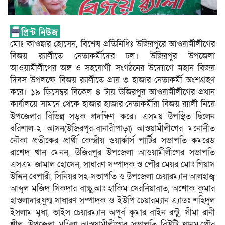
মোঃ কাওছার হোসেন, বিশেষ প্রতিনিধিঃ উজিরপুরে আওয়ামীলীগের
বিজয় র‍্যালীতে নেতাকর্মীদের ঢল। উজিরপুর উপজেলা
আওয়ামীলীগের অঙ্গ ও সহযোগী সংগঠনের উদ্যোগে মহান বিজয়
দিবস উপলক্ষে বিজয় র‍্যালীতে প্রায় ৩ হাজার নেতাকর্মী অংশগ্রহণ
করে। ১৯ ডিসেম্বর বিকেল ৪ টায় উজিরপুর আওয়ামীলীগের প্রধান
কার্যালয়ে সামনে থেকে হাজার হাজার নেতাকর্মীরা বিজয় র‍্যালী নিয়ে
উপজেলার বিভিন্ন সড়ক প্রদক্ষিণ করে। এসময় উপস্থিত ছিলেন
বরিশাল-২ আসন(উজিরপুর-বানারীপাড়া) আওয়ামীলীগের মনোনীত
নৌকা প্রতীকের প্রার্থী কেন্দ্রীয় ওয়ার্কার্স পার্টির সভাপতি কমরেড
রাশেদ খান মেনন, উজিরপুর উপজেলা আওয়ামীলীগের সভাপতি
এসএম জামাল হোসেন, সাধারণ সম্পাদক ও পৌর মেয়র মোঃ গিয়াস
উদ্দিন বেপারী, সিনিয়র সহ-সভাপতি ও উপজেলা চেয়ারম্যান আলহাজ্ব
আব্দুল মজিদ সিকদার বাচ্চু,আঃ হাকিম সেরনিয়াবাত, অশোক কুমার
হাওলাদার,যুগ্ম সাধারণ সম্পাদক ও ইউপি চেয়ারম্যান এ্যাডঃ শহিদুল
ইসলাম মৃধা, ভাইস চেয়ারম্যান অপূর্ব কুমার বাইন রন্টু, সীমা রানী
শীল, উপজেলা মহিলা আওয়ামীলীগের সভাপতি বিউটি খানম,পৌর