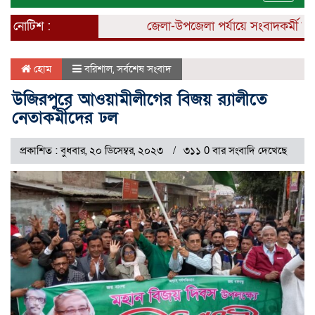
naviga
নোটিশ :
জেলা-উপজেলা পর্যায়ে সংবাদকর্মী নিয়োগ
হোম
বরিশাল
,
সর্বশেষ সংবাদ
উজিরপুরে আওয়ামীলীগের বিজয় র‍্যালীতে
নেতাকর্মীদের ঢল
প্রকাশিত : বুধবার, ২০ ডিসেম্বর, ২০২৩
৩১১ 0 বার সংবাদি দেখেছে