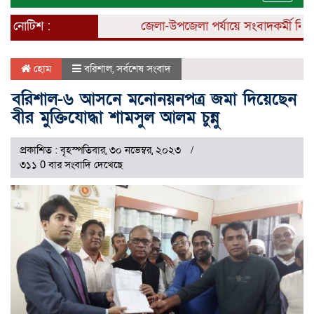
naviga
নোটিশ :
জেলা-উপজেলা পর্যায়ে সংবাদকর্মী নিয়োগ 
হোম
বরিশাল
,
সর্বশেষ সংবাদ
বরিশাল-৬ আসনে মনোনয়নপত্র জমা দিয়েছেন
বীর মুক্তিযোদ্ধা শামসুল আলম চুন্নু
প্রকাশিত : বৃহস্পতিবার, ৩০ নভেম্বর, ২০২৩
৩১১ 0 বার সংবাদি দেখেছে