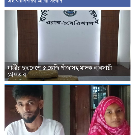
‍এই ক্যাটাগরির ‍আরো সংবাদ
যাত্রীর ছদ্মবেশে ৫ কেজি গাঁজাসহ মাদক ব্যবসায়ী
গ্রেফতার