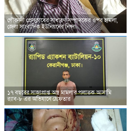
গৌরনদী প্রেসক্লাবের সাধারণ সম্পাদকের ওপর হামলা,
জেলা সাংবাদিক ইউনিয়নের নিন্দা
১৭ বছরের সাজাপ্রাপ্ত অস্ত্র মামলার পলাতক আসামি
র‍্যাব-৮ এর অভিযানে গ্রেফতার