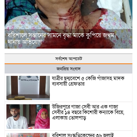
বরিশালে সন্তানের সামনে বৃদ্ধা মাকে কুপিয়ে জখম।
থানায় অভিযোগ
সর্বশেষ আপডেট
জনপ্রিয় সংবাদ
যাত্রীর ছদ্মবেশে ৫ কেজি গাঁজাসহ মাদক
ব্যবসায়ী গ্রেফতার
উজিরপুরে গাজা সেবী আর এক গাজা
সেবীর ১৪ বছরে কিশোরী কন্যাকে বিয়ে,
এলাকায় তোলপাড়
বরিশাল সংস্কৃতিকেন্দ্রের ৩৬ জুলাই