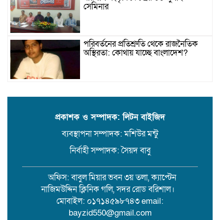
সেমিনার
পরিবর্তনের প্রতিশ্রুতি থেকে রাজনৈতিক
অস্থিরতা: কোথায় যাচ্ছে বাংলাদেশ?
গৌরনদী প্রেসক্লাবের সাধারণ সম্পাদকের
ওপর হামলা, জেলা সাংবাদিক ইউনিয়নের
নিন্দা
প্রকাশক ও সম্পাদক: লিটন বাইজিদ
ব্যবস্থাপনা সম্পাদক: মশিউর মন্টু
১৭ বছরের সাজাপ্রাপ্ত অস্ত্র মামলার পলাতক
আসামি র‍্যাব-৮ এর অভিযানে গ্রেফতার
নির্বাহী সম্পাদক: সৈয়দ বাবু
অফিস: বাবুল মিয়ার ভবন ৩য় তলা, ক্যাপ্টেন
বরিশালে সন্তানের সামনে বৃদ্ধা মাকে
নাজিমউদ্দিন ক্লিনিক গলি, সদর রোড বরিশাল।
কুপিয়ে জখম। থানায় অভিযোগ
মোবাইল: ০১৭১৪৫৯৮৭৪৩ email:
bayzid550@gmail.com