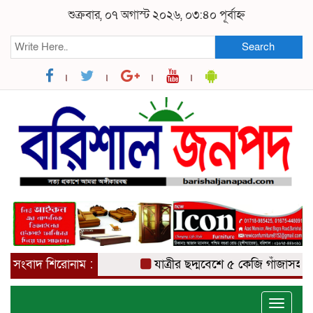
শুক্রবার, ০৭ অগাস্ট ২০২৬, ০৩:৪০ পূর্বাহ্ন
Search
সংবাদ শিরোনাম :
যাত্রীর ছদ্মবেশে ৫ কেজি গাঁজাসহ মাদক ব
Toggle