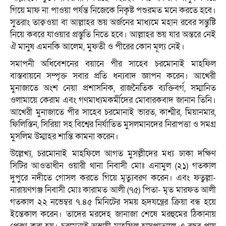
গিয়ে মাফ না পাওয়া পর্যন্ত নিজেকে নিকৃষ্ট পশুরমত মনে করতে হবে।
সুতরাং তাক্বওয়া বা আল্লাহর ভয় অর্জনের মাধ্যমে মহান রবের সন্তুষ্টি
নিয়ে কবরে যাওয়ার প্রস্তুতি নিতে হবে। আল্লাহর ভয় যার অন্তরে নেই
ঐ মানুষ এমনকি আলেম, মুফতী ও পীরের কোন মূল্য নেই।
সমাপনী অধিবেশনের বয়ানে পীর সাহেব চরমোনাই মাহফিল
বাস্তবায়নে সম্পৃক্ত সবার প্রতি ধন্যবাদ জ্ঞাপন করেন। আখেরী
মুনাজাতে অংশ নেয়া প্রশাসনিক, রাজনৈতিক ব্যক্তিবর্গ, সম্মানিত
ওলামায়ে কেরাম এবং গণমাধ্যমকর্মীদের মোবারকবাদ জানান তিনি।
আখেরী মুনাজাতে পীর সাহেব চরমোনাই ভারত, কাশ্মীর, মিয়ানমার,
ফিলিস্তিন, সিরিয়া সহ বিশ্বের নির্যাতিত মুসলমানদের নিরাপত্তা ও সমগ্র
মুসলিম উম্মাহর শান্তি কামনা করেন।
উল্লেখ্য, চরমোনাই মাহফিলে আগত মুসল্লীদের মধ্য ঢাকা দক্ষিণ
সিটির আওতাধীন ওয়ারী থানা নিবাসী মোঃ এনামুল (২১) গতকাল
দুপুরে নদীতে গোসল করতে গিয়ে মৃত্যুবরণ করেন। এবং ফতুল্লা-
নারায়ণগঞ্জ নিবাসী মোঃ কারামত আলী (৭৫) পিতা- মৃত মারফত আলী
গতকাল ২২ নভেম্বর ৭.৪৫ মিনিটের সময় হৃদযন্ত্রের ক্রিয়া বন্ধ হয়ে
ইন্তেকাল করেন। তাদের মরদেহ জানাজা শেষে মরহুমের ঠিকানায়