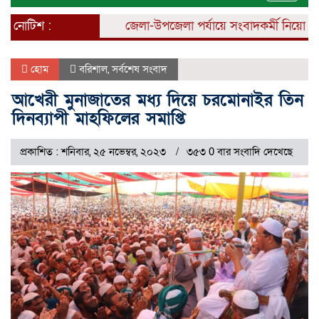
naviga
নোটিশ :
জেলা-উপজেলা পর্যায়ে সংবাদকর্মী নিয়োগ চলছে।
হোম
বরিশাল
,
সর্বশেষ সংবাদ
আখেরী মুনাজাতের মধ্য দিয়ে চরমোনাইর তিন
দিনব্যাপী মাহফিলের সমাপ্তি
প্রকাশিত : শনিবার, ২৫ নভেম্বর, ২০২৩
৩৫৩ 0 বার সংবাদি দেখেছে