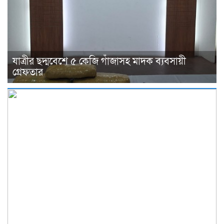
যাত্রীর ছদ্মবেশে ৫ কেজি গাঁজাসহ মাদক ব্যবসায়ী
গ্রেফতার