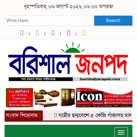
বৃহস্পতিবার, ০৬ অগাস্ট ২০২৬, ০৬:০০ অপরাহ্ন
Search
সংবাদ শিরোনাম :
যাত্রীর ছদ্মবেশে ৫ কেজি গাঁজাসহ মাদক ব্যবসায
Toggle