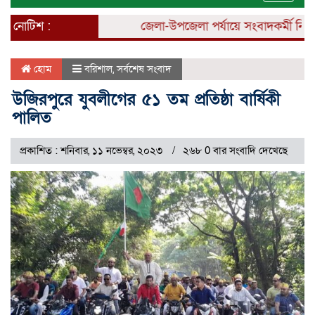
naviga
নোটিশ :
জেলা-উপজেলা পর্যায়ে সংবাদকর্মী নিয়োগ 
হোম
বরিশাল
,
সর্বশেষ সংবাদ
উজিরপুরে যুবলীগের ৫১ তম প্রতিষ্ঠা বার্ষিকী
পালিত
প্রকাশিত : শনিবার, ১১ নভেম্বর, ২০২৩
২৬৮ 0 বার সংবাদি দেখেছে