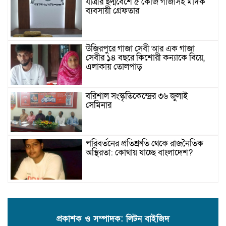
যাত্রীর ছদ্মবেশে ৫ কেজি গাঁজাসহ মাদক
ব্যবসায়ী গ্রেফতার
উজিরপুরে গাজা সেবী আর এক গাজা
সেবীর ১৪ বছরে কিশোরী কন্যাকে বিয়ে,
এলাকায় তোলপাড়
বরিশাল সংস্কৃতিকেন্দ্রের ৩৬ জুলাই
সেমিনার
পরিবর্তনের প্রতিশ্রুতি থেকে রাজনৈতিক
অস্থিরতা: কোথায় যাচ্ছে বাংলাদেশ?
গৌরনদী প্রেসক্লাবের সাধারণ সম্পাদকের
ওপর হামলা, জেলা সাংবাদিক ইউনিয়নের
নিন্দা
প্রকাশক ও সম্পাদক: লিটন বাইজিদ