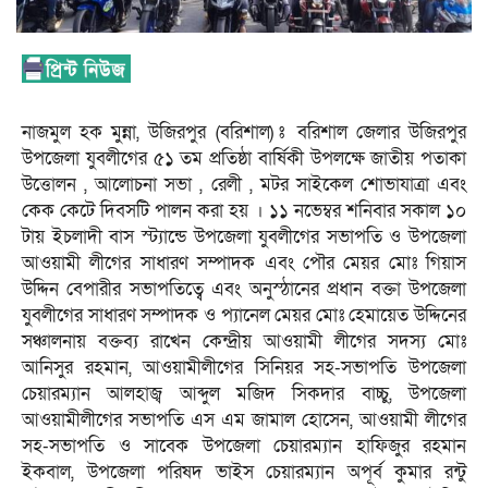
নাজমুল হক মুন্না, উজিরপুর (বরিশাল) ঃ বরিশাল জেলার উজিরপুর
উপজেলা যুবলীগের ৫১ তম প্রতিষ্ঠা বার্ষিকী উপলক্ষে জাতীয় পতাকা
উত্তোলন , আলোচনা সভা , রেলী , মটর সাইকেল শোভাযাত্রা এবং
কেক কেটে দিবসটি পালন করা হয় । ১১ নভেম্বর শনিবার সকাল ১০
টায় ইচলাদী বাস স্ট্যান্ডে উপজেলা যুবলীগের সভাপতি ও উপজেলা
আওয়ামী লীগের সাধারণ সম্পাদক এবং পৌর মেয়র মোঃ গিয়াস
উদ্দিন বেপারীর সভাপতিত্বে এবং অনুস্ঠানের প্রধান বক্তা উপজেলা
যুবলীগের সাধারণ সম্পাদক ও প্যানেল মেয়র মোঃ হেমায়েত উদ্দিনের
সঞ্চালনায় বক্তব্য রাখেন কেন্দ্রীয় আওয়ামী লীগের সদস্য মোঃ
আনিসুর রহমান, আওয়ামীলীগের সিনিয়র সহ-সভাপতি উপজেলা
চেয়ারম্যান আলহাজ্ব আব্দুল মজিদ সিকদার বাচ্চু, উপজেলা
আওয়ামীলীগের সভাপতি এস এম জামাল হোসেন, আওয়ামী লীগের
সহ-সভাপতি ও সাবেক উপজেলা চেয়ারম্যান হাফিজুর রহমান
ইকবাল, উপজেলা পরিষদ ভাইস চেয়ারম্যান অপূর্ব কুমার রন্টু