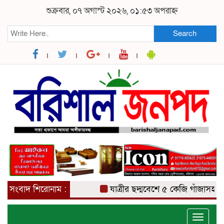
শুক্রবার, ০৭ অগাস্ট ২০২৬, ০১:৫৩ অপরাহ্ন
Search
সংবাদ শিরোনাম :
যাত্রীর ছদ্মবেশে ৫ কেজি গাঁজাসহ মাদক ব
Toggle