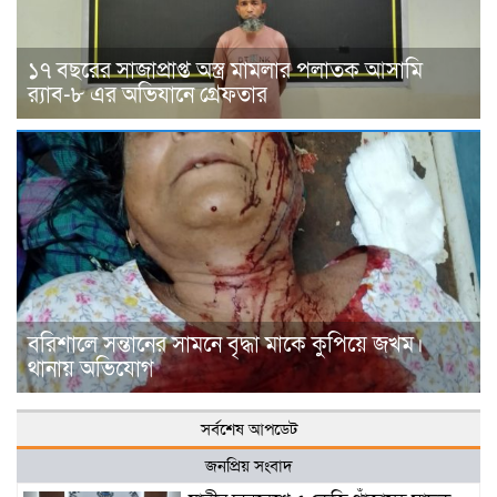
১৭ বছরের সাজাপ্রাপ্ত অস্ত্র মামলার পলাতক আসামি
র‍্যাব-৮ এর অভিযানে গ্রেফতার
বরিশালে সন্তানের সামনে বৃদ্ধা মাকে কুপিয়ে জখম।
থানায় অভিযোগ
সর্বশেষ আপডেট
জনপ্রিয় সংবাদ