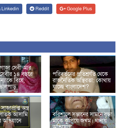
Linkedin
Reddit
Google Plus
 গাজা সেবী আর
সেবীর ১৪ বছরে
পরিবর্তনের প্রতিশ্রুতি থেকে
্যাকে বিয়ে,
রাজনৈতিক অস্থিরতা: কোথায়
তোলপাড়
যাচ্ছে বাংলাদেশ?
জাপ্রাপ্ত অস্ত্র
পলাতক আসামি
বরিশালে সন্তানের সামনে বৃদ্ধা
এর অভিযানে
মাকে কুপিয়ে জখম। থানায়
অভিযোগ