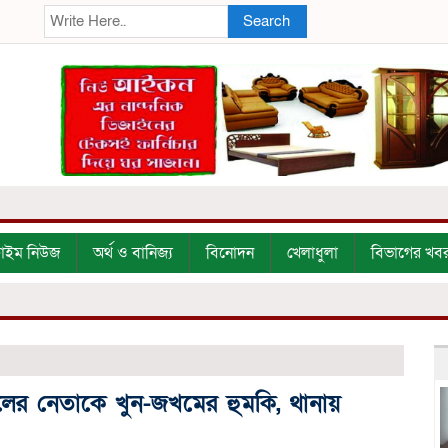
Search
্রাইম নিউজ
অর্থ ও বানিজ্য
বিনোদন
খেলাধুলা
বিভাগের খব
 দলের নেতাকে খুন-জখমের হুমকি, থানায়