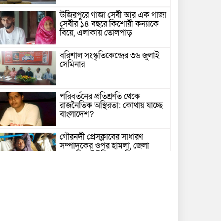
উজিরপুরে গাজা সেবী আর এক গাজা
সেবীর ১৪ বছরে কিশোরী কন্যাকে
বিয়ে, এলাকায় তোলপাড়
বরিশাল সংস্কৃতিকেন্দ্রের ৩৬ জুলাই
সেমিনার
পরিবর্তনের প্রতিশ্রুতি থেকে
রাজনৈতিক অস্থিরতা: কোথায় যাচ্ছে
বাংলাদেশ?
গৌরনদী প্রেসক্লাবের সাধারণ
সম্পাদকের ওপর হামলা, জেলা
সাংবাদিক ইউনিয়নের নিন্দা
১৭ বছরের সাজাপ্রাপ্ত অস্ত্র মামলার
পলাতক আসামি র‍্যাব-৮ এর
অভিযানে গ্রেফতার
বরিশালে সন্তানের সামনে বৃদ্ধা মাকে