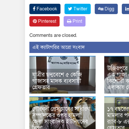
Facebook
Twitter
Digg
Pinterest
Print
Comments are closed.
‍এই ক্যাটাগরির ‍আরো সংবাদ
উজিরপুরে
যাত্রীর ছদ্মবেশে ৫ কেজি
এক গাজা 
গাঁজাসহ মাদক ব্যবসায়ী
কিশোরী কন
গ্রেফতার
এলাকায় 
গৌরনদী প্রেসক্লাবের সাধারণ
১৭ বছরের সা
সম্পাদকের ওপর হামলা,
মামলার 
জেলা সাংবাদিক ইউনিয়নের
র‍্যাব-৮ 
নিন্দা
গ্রেফতার