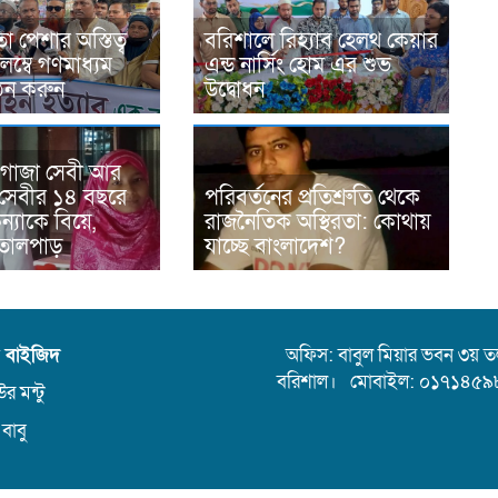
 পেশার অস্তিত্ব
বরিশালে রিহ্যাব হেলথ কেয়ার
লম্বে গণমাধ্যম
এন্ড নার্সিং হোম এর শুভ
ঠন করুন
উদ্বোধন
 গাজা সেবী আর
সেবীর ১৪ বছরে
পরিবর্তনের প্রতিশ্রুতি থেকে
্যাকে বিয়ে,
রাজনৈতিক অস্থিরতা: কোথায়
তোলপাড়
যাচ্ছে বাংলাদেশ?
ন বাইজিদ
অফিস: বাবুল মিয়ার ভবন ৩য় তলা,
বরিশাল। মোবাইল: ০১৭১৪৫৯
র মন্টু
 বাবু