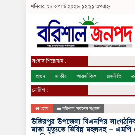
শনিবার, ০৮ অগাস্ট ২০২৬, ১২:১১ অপরাহ্ন
সংবাদ শিরোনাম :
প্রচ্ছদ
জাতীয়
আন্তর্জাতিক
রাজনীতি
ক
নোটিশ :
হোম
বরিশাল
,
সর্বশেষ সংবাদ
উজিরপুর উপজেলা বিএনপির সাংগঠনি
মাতা মৃত্যুতে ভিবিন্ন মহলসহ – এমপি 