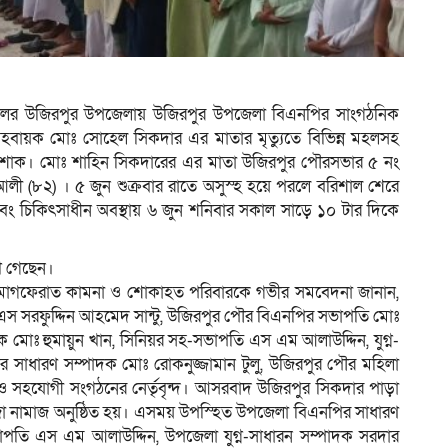
িশালের উজিরপুর উপজেলায় উজিরপুর উপজেলা বিএনপির সাংগঠনিক
হবায়ক মোঃ সোহেল সিকদার এর মাতার মৃত্যুতে বিভিন্ন মহলসহ
র শোক। মোঃ শাহিন সিকদারের এর মাতা উজিরপুর পৌরসভার ৫ নং
া আলী (৮২) । ৫ জুন শুক্রবার রাতে অসুস্হ হয়ে পরলে বরিশাল শেরে
ং চিকিৎসাধীন অবস্থায় ৬ জুন শনিবার সকাল সাড়ে ১০ টার দিকে
খে গেছেন।
র মাগফেরাত কামনা ও শোকাহত পরিবারকে গভীর সমবেদনা জানান,
এস সরফুদ্দিন আহমেদ সান্টু, উজিরপুর পৌর বিএনপির সভাপতি মোঃ
মোঃ হুমায়ুন খান, সিনিয়র সহ-সভাপতি এস এম আলাউদ্দিন, যুগ্ন-
র সাধারণ সম্পাদক মোঃ রোকনুজ্জামান টুলু, উজিরপুর পৌর মহিলা
 ও সহযোগী সংগঠনের নের্তৃবৃন্দ। আসরবাদ উজিরপুর সিকদার পাড়া
নাজা নামাজ অনুষ্ঠিত হয়। এসময় উপস্হিত উপজেলা বিএনপির সাধারণ
পতি এস এম আলাউদ্দিন, উপজেলা যুগ্ন-সাধারন সম্পাদক সরদার