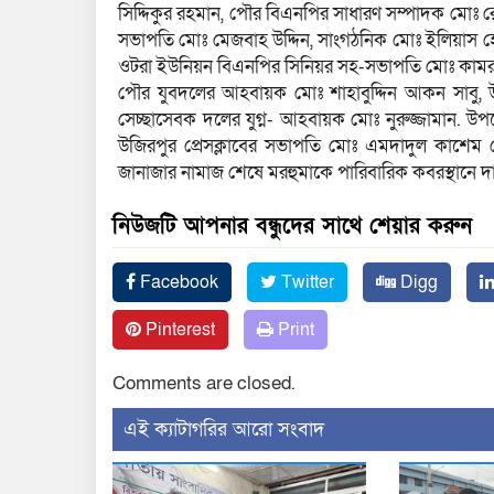
সিদ্দিকুর রহমান, পৌর বিএনপির সাধারণ সম্পাদক মোঃ র
সভাপতি মোঃ মেজবাহ উদ্দিন, সাংগঠনিক মোঃ ইলিয়াস হ
ওটরা ইউনিয়ন বিএনপির সিনিয়র সহ-সভাপতি মোঃ কামরুজ
পৌর যুবদলের আহবায়ক মোঃ শাহাবুদ্দিন আকন সাবু,
সেচ্ছাসেবক দলের যুগ্ন- আহবায়ক মোঃ নুরুজ্জামান. উ
উজিরপুর প্রেসক্লাবের সভাপতি মোঃ এমদাদুল কাশেম সে
জানাজার নামাজ শেষে মরহুমাকে পারিবারিক কবরস্থানে 
নিউজটি আপনার বন্ধুদের সাথে শেয়ার করুন
Facebook
Twitter
Digg
Pinterest
Print
Comments are closed.
‍এই ক্যাটাগরির ‍আরো সংবাদ