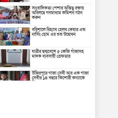
সাংবাদিকতা পেশার অস্তিত্ব রক্ষায়
অবিলম্বে গণমাধ্যম কমিশন গঠন
করুন
বরিশালে রিহ্যাব হেলথ কেয়ার এন্ড
নার্সিং হোম এর শুভ উদ্বোধন
যাত্রীর ছদ্মবেশে ৫ কেজি গাঁজাসহ
মাদক ব্যবসায়ী গ্রেফতার
উজিরপুরে গাজা সেবী আর এক গাজা
সেবীর ১৪ বছরে কিশোরী কন্যাকে
বিয়ে, এলাকায় তোলপাড়
বরিশাল সংস্কৃতিকেন্দ্রের ৩৬ জুলাই
সেমিনার
পরিবর্তনের প্রতিশ্রুতি থেকে