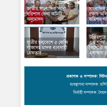
জাতীয় সাংবাদিক সংস্থা
সাংবাদিকতা
বরিশাল জেলা কমিটি
রক্ষায় অবি
অনুমোদন
কমিশন গ
উজিরপুরে
যাত্রীর ছদ্মবেশে ৫ কেজি
এক গাজা 
গাঁজাসহ মাদক ব্যবসায়ী
কিশোরী কন
গ্রেফতার
এলাকায় 
প্রকাশক ও সম্পাদক: লিট
ব্যবস্থাপনা সম্পাদক: মশিউ
নির্বাহী সম্পাদক: সৈয়দ