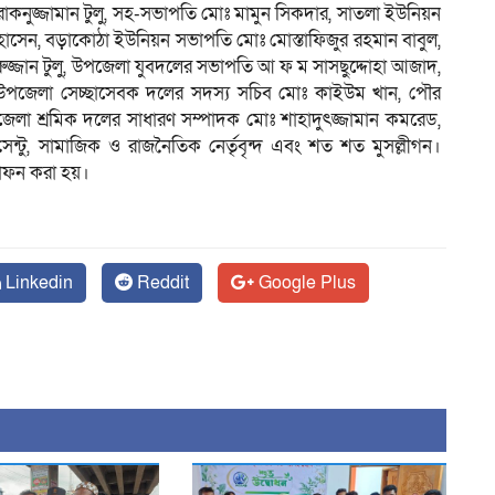
োকনুজ্জামান টুলু, সহ-সভাপতি মোঃ মামুন সিকদার, সাতলা ইউনিয়ন
োসেন, বড়াকোঠা ইউনিয়ন সভাপতি মোঃ মোস্তাফিজুর রহমান বাবুল,
্জান টুলু, উপজেলা যুবদলের সভাপতি আ ফ ম সাসছুদ্দোহা আজাদ,
 উপজেলা সেচ্ছাসেবক দলের সদস্য সচিব মোঃ কাইউম খান, পৌর
পজেলা শ্রমিক দলের সাধারণ সম্পাদক মোঃ শাহাদুৎজ্জামান কমরেড,
ন্টু, সামাজিক ও রাজনৈতিক নের্তৃবৃন্দ এবং শত শত মুসল্লীগন।
দাফন করা হয়।
Linkedin
Reddit
Google Plus