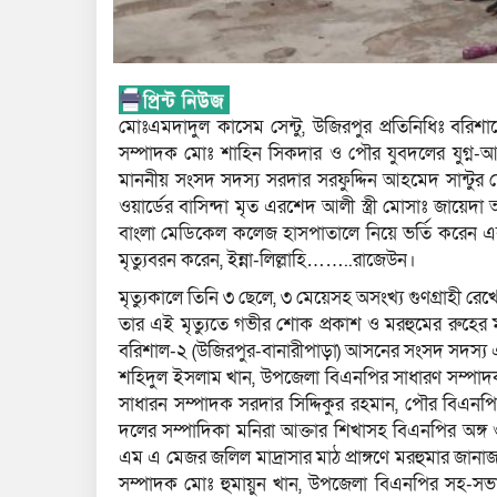
মোঃএমদাদুল কাসেম সেন্টু, উজিরপুর প্রতিনিধিঃ বর
সম্পাদক মোঃ শাহিন সিকদার ও পৌর যুবদলের যুগ্ন-আ
মাননীয় সংসদ সদস্য সরদার সরফুদ্দিন আহমেদ সান্টু
ওয়ার্ডের বাসিন্দা মৃত এরশেদ আলী স্ত্রী মোসাঃ জায়েদ
বাংলা মেডিকেল কলেজ হাসপাতালে নিয়ে ভর্তি করেন এব
মৃত্যুবরন করেন, ইন্না-লিল্লাহি……..রাজেউন।
মৃত্যুকালে তিনি ৩ ছেলে, ৩ মেয়েসহ অসংখ্য গুণগ্রাহী রে
তার এই মৃত্যুতে গভীর শোক প্রকাশ ও মরহুমের রুহে
বরিশাল-২ (উজিরপুর-বানারীপাড়া) আসনের সংসদ সদস্য 
শহিদুল ইসলাম খান, উপজেলা বিএনপির সাধারণ সম্পাদক 
সাধারন সম্পাদক সরদার সিদ্দিকুর রহমান, পৌর বিএনপি
দলের সম্পাদিকা মনিরা আক্তার শিখাসহ বিএনপির অঙ্গ
এম এ মেজর জলিল মাদ্রাসার মাঠ প্রাঙ্গণে মরহুমার জা
সম্পাদক মোঃ হুমায়ুন খান, উপজেলা বিএনপির সহ-সভা