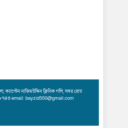
 ক্যাপ্টেন নাজিমউদ্দিন ক্লিনিক গলি, সদর রোড
৮৭৪৩ email: bayzid550@gmail.com