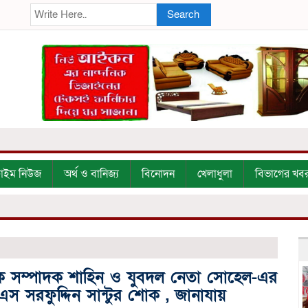
Search
্রাইম নিউজ
অর্থ ও বানিজ্য
বিনোদন
খেলাধুলা
বিভাগের খব
ক সম্পাদক শাহিন ও যুবদল নেতা সোহেল-এর
এস সরফুদ্দিন সান্টুর শোক , জানাযায়