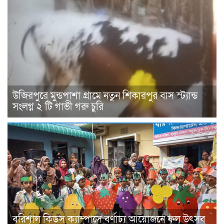
উজিরপুরে মুন্ডপাশা গ্রামে নতুন শিকারপুর বাস স্ট্যান্ড
সংলগ্ন ২ টি গাভী গরু চুরি
বরিশাল কিডস ক্যাম্পাসে বর্ণাঢ্য আয়োজনে ফল উৎসব