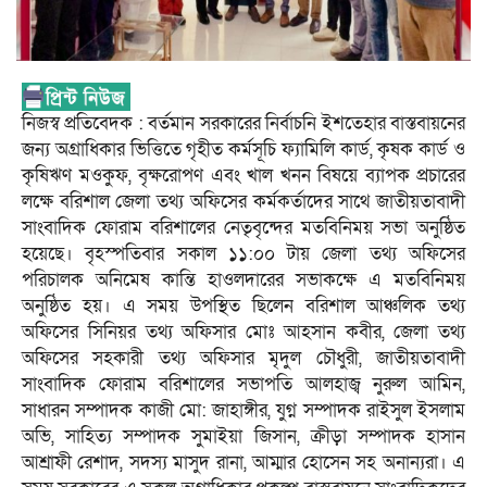
নিজস্ব প্রতিবেদক : বর্তমান সরকারের নির্বাচনি ইশতেহার বাস্তবায়নের
জন্য অগ্রাধিকার ভিত্তিতে গৃহীত কর্মসূচি ফ্যামিলি কার্ড, কৃষক কার্ড ও
কৃষিঋণ মওকুফ, বৃক্ষরোপণ এবং খাল খনন বিষয়ে ব্যাপক প্রচারের
লক্ষে বরিশাল জেলা তথ্য অফিসের কর্মকর্তাদের সাথে জাতীয়তাবাদী
সাংবাদিক ফোরাম বরিশালের নেতৃবৃন্দের মতবিনিময় সভা অনুষ্ঠিত
হয়েছে। বৃহস্পতিবার সকাল ১১:০০ টায় জেলা তথ্য অফিসের
পরিচালক অনিমেষ কান্তি হাওলদারের সভাকক্ষে এ মতবিনিময়
অনুষ্ঠিত হয়। এ সময় উপস্থিত ছিলেন বরিশাল আঞ্চলিক তথ্য
অফিসের সিনিয়র তথ্য অফিসার মোঃ আহসান কবীর, জেলা তথ্য
অফিসের সহকারী তথ্য অফিসার মৃদুল চৌধুরী, জাতীয়তাবাদী
সাংবাদিক ফোরাম বরিশালের সভাপতি আলহাজ্ব নুরুল আমিন,
সাধারন সম্পাদক কাজী মো: জাহাঙ্গীর, যুগ্ন সম্পাদক রাইসুল ইসলাম
অভি, সাহিত্য সম্পাদক সুমাইয়া জিসান, ক্রীড়া সম্পাদক হাসান
আশ্রাফী রেশাদ, সদস্য মাসুদ রানা, আম্মার হোসেন সহ অনান্যরা। এ