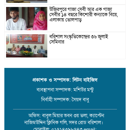
উজিরপুরে গাজা সেবী আর এক গাজা
সেবীর ১৪ বছরে কিশোরী কন্যাকে বিয়ে,
এলাকায় তোলপাড়
বরিশাল সংস্কৃতিকেন্দ্রের ৩৬ জুলাই
সেমিনার
পরিবর্তনের প্রতিশ্রুতি থেকে রাজনৈতিক
অস্থিরতা: কোথায় যাচ্ছে বাংলাদেশ?
প্রকাশক ও সম্পাদক: লিটন বাইজিদ
ব্যবস্থাপনা সম্পাদক: মশিউর মন্টু
গৌরনদী প্রেসক্লাবের সাধারণ সম্পাদকের
ওপর হামলা, জেলা সাংবাদিক ইউনিয়নের
নির্বাহী সম্পাদক: সৈয়দ বাবু
নিন্দা
অফিস: বাবুল মিয়ার ভবন ৩য় তলা, ক্যাপ্টেন
১৭ বছরের সাজাপ্রাপ্ত অস্ত্র মামলার পলাতক
নাজিমউদ্দিন ক্লিনিক গলি, সদর রোড বরিশাল।
আসামি র‍্যাব-৮ এর অভিযানে গ্রেফতার
মোবাইল: ০১৭১৪৫৯৮৭৪৩ email: