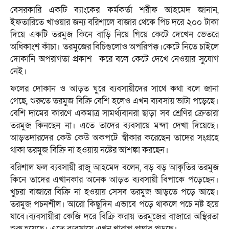
বেসরকারি একটি ব্যাংকের কর্মকর্তা শরীফ আহমেদ জানান,
ইফতারিতে খাওয়ার জন্য বরিশালে বাজার থেকে পিচ দরে ২০০ টাকা
দিয়ে একটি তরমুজ কিনে বাড়ি নিয়ে গিয়ে কেটে দেখেন ভেতরে
অধিকাংশ কাঁচা। তরমুজের বিচিগুলোও অপরিপক্ক।কেটে নিতে চাইলে
দোকানি অপরাগতা প্রকাশ করে বলে কেটে দেখে নেওয়ার সুযোগ
নেই।
ফলের দোকান ও আড়ত ঘুরে ব্যবসায়ীদের সাথে কথা বলে জানা
গেছে, শুরুতে তরমুজ বিক্রি বেশি হলেও এখন ব্যবসায় ভাটা পড়েছে।
বেশি দামের কারণে একমাত্র সামর্থ্যবানরা ছাড়া সব শ্রেণির ক্রেতারা
তরমুজ কিনছেন না। এতে তাদের ব্যবসায়ে মন্দা দেখা দিয়েছে।
আড়তদারদের কেউ কেউ অকপটে স্বীকার করেছেন তাদের সংগ্রহে
থাকা তরমুজ বিক্রি না হওয়ায় নষ্টের আশঙ্কা করছেন।
বরিশাল ফল ব্যবসায়ী রাজু আহমেদ বলেন, বড় বড় আকৃতির তরমুজ
কিনে তাদের এখানকার অনেক আড়ত ব্যবসায়ী বিপাকে পড়েছেন।
খুচরা বাজারে বিক্রি না হওয়ায় সেসব তরমুজ আড়তে পড়ে আছে।
তরমুজ পচনশীল। আরো কিছুদিন এভাবে পড়ে থাকলে পচে নষ্ট হয়ে
যাবে।ব্যবসায়ীরা কেজি দরে বিক্রি করায় তরমুজের বাজারে অস্থিরতা
শুরু হয়েছে। এতে ব্যবসায়ে এখন খারাপ প্রভাব পড়ছে।