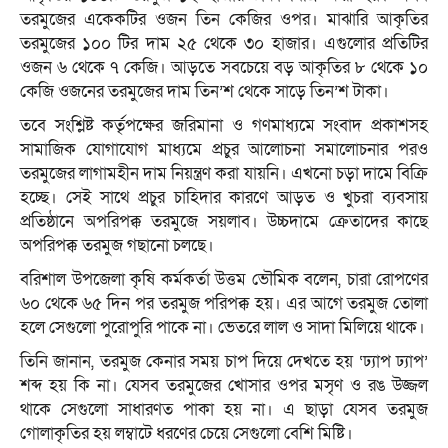
তরমুজের একেকটির ওজন তিন কেজির ওপর। মাঝারি আকৃতির
তরমুজের ১০০ টির দাম ২৫ থেকে ৩০ হাজার। এগুলোর প্রতিটির
ওজন ৬ থেকে ৭ কেজি। আড়তে সবচেয়ে বড় আকৃতির ৮ থেকে ১০
কেজি ওজনের তরমুজের দাম তিন’শ থেকে সাড়ে তিন’শ টাকা।
তবে সংশ্লিষ্ট কর্তৃপক্ষের জরিমানা ও গণমাধ্যমে সংবাদ প্রকাশসহ
সামাজিক যোগাযোগ মাধ্যমে প্রচুর আলোচনা সমালোচনার পরও
তরমুজের লাগামহীন দাম নিয়ন্ত্রণ করা যায়নি। এখনো চড়া দামে বিক্রি
হচ্ছে। সেই সাথে প্রচুর চাহিদার কারণে আড়ত ও খুচরা ব্যবসায়
প্রতিষ্ঠানে অপরিপক্ক তরমুজে সয়লাব। উচ্চদামে ক্রেতাদের কাছে
অপরিপক্ক তরমুজ গছানো চলছে।
বরিশাল উপজেলা কৃষি কর্মকর্তা উত্তম ভৌমিক বলেন, চারা রোপণের
৬০ থেকে ৬৫ দিন পর তরমুজ পরিপক্ক হয়। এর আগে তরমুজ তোলা
হলে সেগুলো পুরোপুরি পাকে না। ভেতরে লাল ও সাদা মিলিয়ে থাকে।
তিনি জানান, তরমুজ কেনার সময় চাপ দিয়ে দেখতে হয় ‘ঢ্যাপ ঢ্যাপ’
শব্দ হয় কি না। যেসব তরমুজের খোসার ওপর মসৃণ ও রঙ উজ্জল
থাকে সেগুলো সাধারণত পাকা হয় না। এ ছাড়া যেসব তরমুজ
গোলাকৃতির হয় লম্বাটে ধরণের চেয়ে সেগুলো বেশি মিষ্টি।