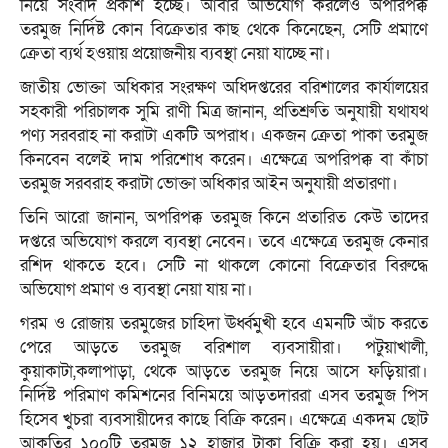
নিয়ে সংবাদ প্রকাশ হচ্ছে। আবার অভিযোগ করলেও অপরিপক্ক
তরমুজ নির্দিষ্ট কোন বিক্রেতার কাছ থেকে কিনেছেন, সেটি প্রমাণে
ক্রেতা ব্যর্থ হওয়ায় প্রয়োজনীয় ব্যবস্থা নেয়া যাচ্ছে না।
জাতীয় ভোক্তা অধিকার সংরক্ষণ অধিদপ্তরের বরিশালের কার্যালয়ের
সহকারী পরিচালক সুমি রাণী মিত্র জানান, প্রতিশ্রুতি অনুযায়ী যথাযথ
পণ্য সরবরাহ না করাটা একটি অপরাধ। একজন ক্রেতা পাকা তরমুজ
কিনবেন বলেই দাম পরিশোধ করেন। এক্ষেত্রে অপরিপক্ক বা কাঁচা
তরমুজ সরবরাহ করাটা ভোক্তা অধিকার আইন অনুযায়ী প্রতারণা।
তিনি আরো জানান, অপরিপক্ক তরমুজ কিনে প্রতারিত কেউ তাদের
দপ্তরে অভিযোগ করলে ব্যবস্থা নেবেন। তবে এক্ষেত্রে তরমুজ কেনার
রশিদ থাকতে হবে। সেটি না থাকলে কোনো বিক্রেতার বিরুদ্ধে
অভিযোগ প্রমাণ ও ব্যবস্থা নেয়া যায় না।
গরম ও রোজায় তরমুজের চাহিদা ঊর্ধ্বমুখী হবে এমনটি আঁচ করতে
পেরে আড়তে তরমুজ বরিশাল ব্যবসায়ীরা। পটুয়াখালী,
কুয়াকাটা,কলাপাড়া, থেকে আড়তে তরমুজ নিয়ে আসে ফড়িয়ারা।
নির্দিষ্ট পরিমাণ কমিশনের বিনিময়ে আড়তদাররা এসব তরমুজ পিস
হিসেব খুচরা ব্যবসায়ীদের কাছে বিক্রি করেন। এক্ষেত্রে একদম ছোট
আকৃতির ১০০টি তরমুজ ১২ হাজার টাকা বিক্রি করা হয়। এসব