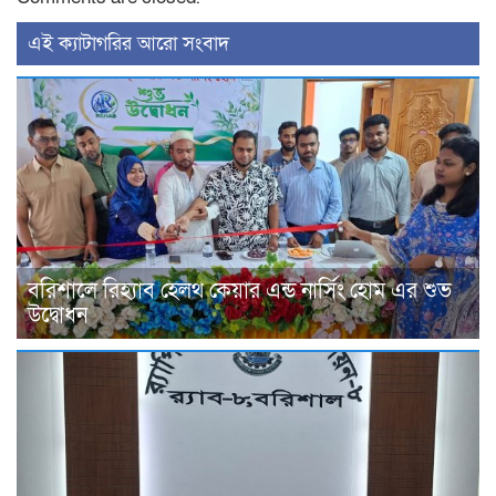
‍এই ক্যাটাগরির ‍আরো সংবাদ
বরিশালে রিহ্যাব হেলথ কেয়ার এন্ড নার্সিং হোম এর শুভ
উদ্বোধন