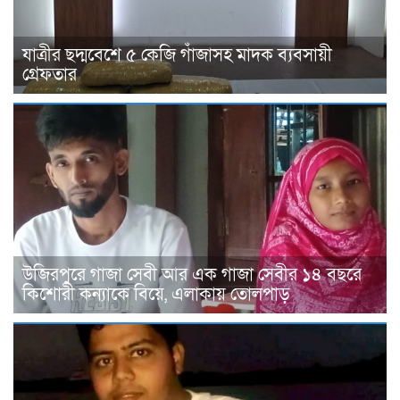
যাত্রীর ছদ্মবেশে ৫ কেজি গাঁজাসহ মাদক ব্যবসায়ী
গ্রেফতার
উজিরপুরে গাজা সেবী আর এক গাজা সেবীর ১৪ বছরে
কিশোরী কন্যাকে বিয়ে, এলাকায় তোলপাড়