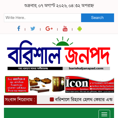
শুক্রবার, ০৭ অগাস্ট ২০২৬, ০৪:৩২ অপরাহ্ন
Search
সংবাদ শিরোনাম :
বরিশালে রিহ্যাব হেলথ কেয়ার এন্ড নার্সিং 
Toggle