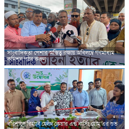
সাংবাদিকতা পেশার অস্তিত্ব রক্ষায় অবিলম্বে গণমাধ্যম
কমিশন গঠন করুন
বরিশালে রিহ্যাব হেলথ কেয়ার এন্ড নার্সিং হোম এর শুভ