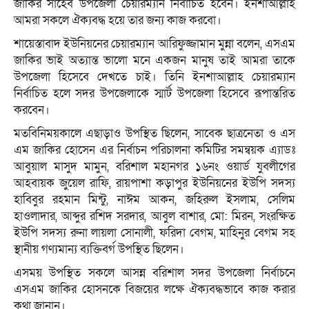
জাকির সাহেব উপজেলা চেয়ারম্যান নির্বাচিত হবেন। ইনশাআল্লাহ
আমরা সকলে ঐক্যবদ্ধ হয়ে তার জন্য কাজ করবো।
শায়েস্তাবাদ ইউনিয়নের চেয়ারম্যান আরিফুজ্জামান মুন্না বলেন, এসএম
জাকির ভাই অত্যান্ত ভালো মনে একজন মানুষ তাই আমরা তাকে
উপজেলা হিসেবে দেখতে চাই। তিনি ইনশাআল্লাহ চেয়ারম্যান
নির্বাচিত হলে সদর উপজেলাকে স্মার্ট উপজেলা হিসেবে রূপান্তরিত
করবেন।
মতবিনিময়কালে এছাড়াও উপস্থিত ছিলেন, সাবেক ছাত্রনেতা ও এস
এম জাকির হোসেন এর নির্বাচন পরিচালনা কমিটির সমন্বয়ক এ্যাডঃ
আবুয়াল মাসুদ মামুন, বরিশাল মহানগর ১৬নং ওয়ার্ড যুবলীগের
আহবায়ক জুয়েল রাফি, রায়পাশা কড়াপুর ইউনিয়নের ইউপি সদস্য
হাবিবুর রহমান মিন্টু, নাঈম আকন, জহিরুল ইসলাম, সেলিম
হাওলাদার, আব্দুর রশিদ সরদার, আবুল বাশার, মো: মিরন, সংরক্ষিত
ইউপি সদস্য রুনা লায়লা সোনালী, ফরিদা বেগম, মাহিনুর বেগম সহ
স্থানীয় গণ্যমান্য ব্যক্তিবর্গ উপস্থিত ছিলেন।
এসময় উপস্থিত সকলে আসন্ন বরিশাল সদর উপজেলা নির্বাচনে
এসএম জাকির হোসনকে বিজয়ের লক্ষে ঐক্যবদ্ধভাবে কাজ করার
কথা জানান।