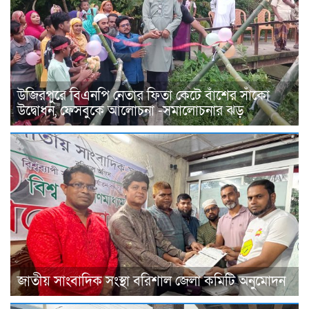
উজিরপুরে বিএনপি নেতার ফিতা কেটে বাঁশের সাঁকো
উদ্বোধন, ফেসবুকে আলোচনা -সমালোচনার ঝড়
জাতীয় সাংবাদিক সংস্থা বরিশাল জেলা কমিটি অনুমোদন