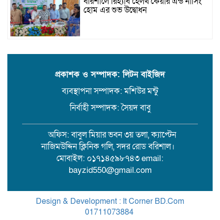
বরিশালে রিহ্যাব হেলথ কেয়ার এন্ড নার্সিং
হোম এর শুভ উদ্বোধন
যাত্রীর ছদ্মবেশে ৫ কেজি গাঁজাসহ মাদক
ব্যবসায়ী গ্রেফতার
প্রকাশক ও সম্পাদক: লিটন বাইজিদ
ব্যবস্থাপনা সম্পাদক: মশিউর মন্টু
উজিরপুরে গাজা সেবী আর এক গাজা
সেবীর ১৪ বছরে কিশোরী কন্যাকে বিয়ে,
নির্বাহী সম্পাদক: সৈয়দ বাবু
এলাকায় তোলপাড়
অফিস: বাবুল মিয়ার ভবন ৩য় তলা, ক্যাপ্টেন
বরিশাল সংস্কৃতিকেন্দ্রের ৩৬ জুলাই
নাজিমউদ্দিন ক্লিনিক গলি, সদর রোড বরিশাল।
সেমিনার
মোবাইল: ০১৭১৪৫৯৮৭৪৩ email:
bayzid550@gmail.com
পরিবর্তনের প্রতিশ্রুতি থেকে রাজনৈতিক
অস্থিরতা: কোথায় যাচ্ছে বাংলাদেশ?
Design & Development : It Corner BD.Com
01711073884
.