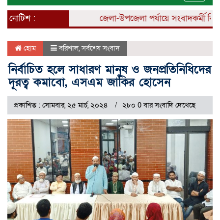
naviga
নোটিশ :
জেলা-উপজেলা পর্যায়ে সংবাদকর্মী নিয়োগ 
হোম
বরিশাল
,
সর্বশেষ সংবাদ
নির্বাচিত হলে সাধারণ মানুষ ও জনপ্রতিনিধিদের
দূরত্ব কমাবো, এসএম জাকির হোসেন
প্রকাশিত : সোমবার, ২৫ মার্চ, ২০২৪
২৮০ 0 বার সংবাদি দেখেছে