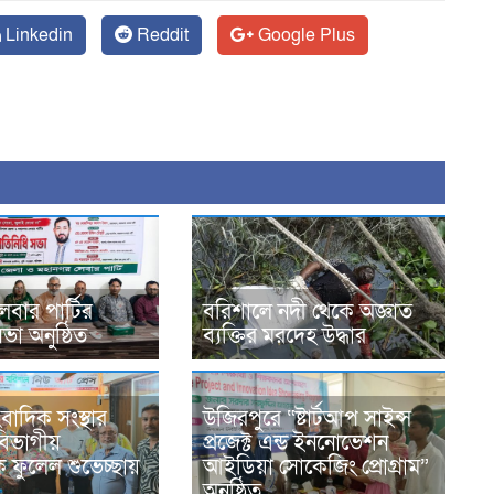
Linkedin
Reddit
Google Plus
েবার পার্টির
বরিশালে নদী থেকে অজ্ঞাত
সভা অনুষ্ঠিত
ব্যক্তির মরদেহ উদ্ধার
বাদিক সংস্থার
উজিরপুরে “ষ্টার্টআপ সাইন্স
 বিভাগীয়
প্রজেক্ট এন্ড ইননোভেশন
 ফুলেল শুভেচ্ছায়
আইডিয়া সোকেজিং প্রোগ্রাম”
অনুষ্ঠিত