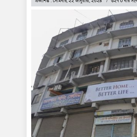
প্রকাশিত : সোমবার, ২২ জানুয়ারী, ২০২৪
৩২৭ 0 বার সংব