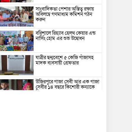
সাংবাদিকতা পেশার অস্তিত্ব রক্ষায়
অবিলম্বে গণমাধ্যম কমিশন গঠন
করুন
বরিশালে রিহ্যাব হেলথ কেয়ার এন্ড
নার্সিং হোম এর শুভ উদ্বোধন
যাত্রীর ছদ্মবেশে ৫ কেজি গাঁজাসহ
মাদক ব্যবসায়ী গ্রেফতার
উজিরপুরে গাজা সেবী আর এক গাজা
সেবীর ১৪ বছরে কিশোরী কন্যাকে
বিয়ে, এলাকায় তোলপাড়
বরিশাল সংস্কৃতিকেন্দ্রের ৩৬ জুলাই
সেমিনার
পরিবর্তনের প্রতিশ্রুতি থেকে