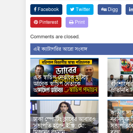
Facebook
Twitter
Digg
Pinterest
Print
Comments are closed.
‍এই ক্যাটাগরির ‍আরো সংবাদ
এক স্বাচিপ নেতাকে হটিয়ে
আরেক স্বাচিপ নেতাকে
বরিশালে ল
আনলো ড্যাব!
প্রতিনিধি 
জাতীয় সাং
ঢাকা স্পোর্টিং ক্লাবের আবারও
নবনিযুক্ত
সভাপতি হলেন ইঞ্জি: মো:
সভাপতিকে
মিজানুর রহমান
বরণ