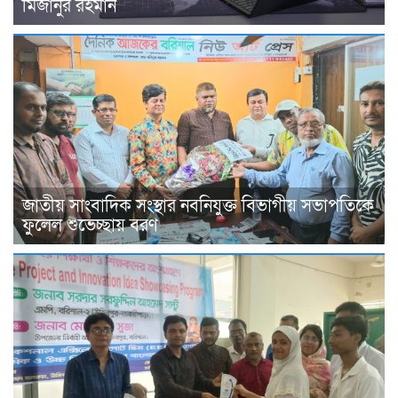
মিজানুর রহমান
জাতীয় সাংবাদিক সংস্থার নবনিযুক্ত বিভাগীয় সভাপতিকে
ফুলেল শুভেচ্ছায় বরণ