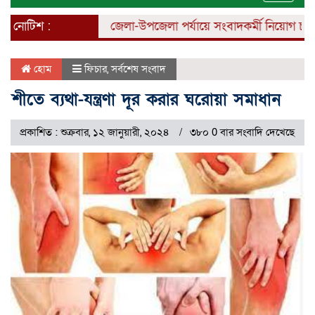
naviga
নোটিশ :
জেলা-উপজেলা পর্যায়ে সংবাদকর্মী নিয়োগ চলছে।
হোম
ফিচার
,
সর্বশেষ সংবাদ
শীতে ব্যথা-যন্ত্রণা দূর করার ঘরোয়া সমাধান
প্রকাশিত : শুক্রবার, ১২ জানুয়ারী, ২০২৪
৩৮০ 0 বার সংবাদি দেখেছে