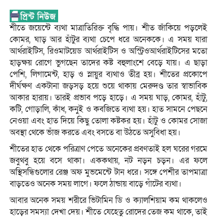
শীতে জয়েন্টে ব্যথা মাত্রাতিরিক্ত বৃদ্ধি পায়। শীত জাঁকিয়ে পড়লেই
কোমর, ঘাড় আর হাঁটুর ব্যথা চেপে ধরে অনেককে। এ সময় যারা
আর্থরাইটিস, রিওমাটয়েড আর্থরাইটিস ও অস্ট্রিওআর্থরাইটিসের মতো
হাড়ক্ষয় রোগে ভুগছেন তাদের কষ্ট বহুলাংশে বেড়ে যায়। এ ছাড়া
পেশি, লিগামেন্ট, হাড় ও স্নায়ুর ব্যথাও তীব্র হয়। শীতের প্রকোপে
দীর্ঘক্ষণ একটানা জড়সড় হয়ে শুয়ে থাকায় মেরুদণ্ড তার স্বাভাবিক
আকার হারায়। তারই প্রভাব পড়ে হাড়ে। এ সময় ঘাড়, কোমর, হাঁটু,
কটি, গোড়ালি, কাঁধ, কনুই ও কবজিতে ব্যথা হয়। হাত সামনে পেছনে
নেওয়া এবং হাত দিয়ে কিছু তোলা কষ্টকর হয়। হাঁটু ও কোমর সোজা
অবস্থা থেকে ভাঁজ করতে এবং বসতে বা উঠতে অসুবিধা হয়।
শীতের হাত থেকে পরিত্রাণ পেতে অনেকের প্রবণতাই হল ঘরের গরমে
জবুথবু হয়ে বসে থাকা। এককথায়, নট নড়ন চড়ন। এর ফলে
অস্থিসন্ধিগুলোর রেঞ্জ অফ মুভমেন্টে টান ধরে। সঙ্গে পেশীর তাপমাত্রা
বাড়তেও অনেক সময় লাগে। ফলে ঠান্ডায় বাড়ে গাঁটের ব্যথা।
আবার অনেক সময় শরীরে ভিটামিন ডি ও ক্যালশিয়াম কম থাকলেও
হাড়ের সমস্যা দেখা দেয়। শীতে যেহেতু রোদের তেজ কম থাকে, তাই