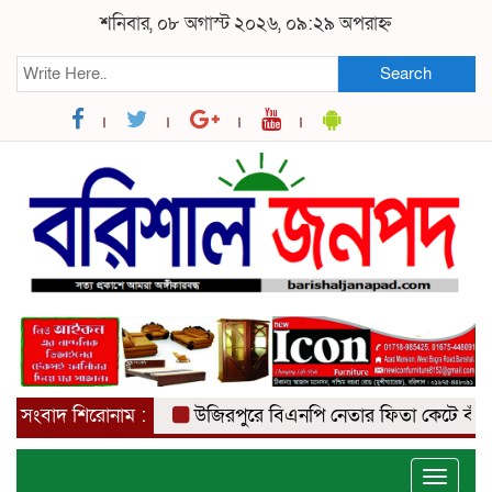
শনিবার, ০৮ অগাস্ট ২০২৬, ০৯:২৯ অপরাহ্ন
Search
সংবাদ শিরোনাম :
উজিরপুরে বিএনপি নেতার ফিতা কেটে বাঁশের সা
Toggle