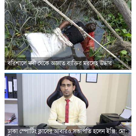
বরিশালে নদী থেকে অজ্ঞাত ব্যক্তির মরদেহ উদ্ধার
ঢাকা স্পোর্টিং ক্লাবের আবারও সভাপতি হলেন ইঞ্জি: মো: