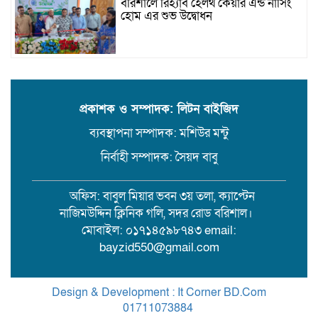
বরিশালে রিহ্যাব হেলথ কেয়ার এন্ড নার্সিং
হোম এর শুভ উদ্বোধন
যাত্রীর ছদ্মবেশে ৫ কেজি গাঁজাসহ মাদক
ব্যবসায়ী গ্রেফতার
প্রকাশক ও সম্পাদক: লিটন বাইজিদ
ব্যবস্থাপনা সম্পাদক: মশিউর মন্টু
উজিরপুরে গাজা সেবী আর এক গাজা
সেবীর ১৪ বছরে কিশোরী কন্যাকে বিয়ে,
নির্বাহী সম্পাদক: সৈয়দ বাবু
এলাকায় তোলপাড়
অফিস: বাবুল মিয়ার ভবন ৩য় তলা, ক্যাপ্টেন
বরিশাল সংস্কৃতিকেন্দ্রের ৩৬ জুলাই
নাজিমউদ্দিন ক্লিনিক গলি, সদর রোড বরিশাল।
সেমিনার
মোবাইল: ০১৭১৪৫৯৮৭৪৩ email:
bayzid550@gmail.com
পরিবর্তনের প্রতিশ্রুতি থেকে রাজনৈতিক
অস্থিরতা: কোথায় যাচ্ছে বাংলাদেশ?
Design & Development : It Corner BD.Com
01711073884
.