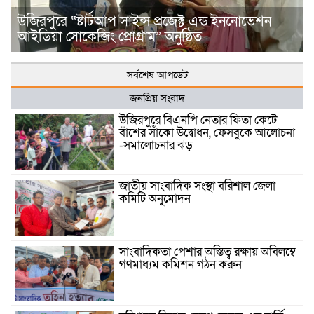
উজিরপুরে “ষ্টার্টআপ সাইন্স প্রজেক্ট এন্ড ইননোভেশন
আইডিয়া সোকেজিং প্রোগ্রাম” অনুষ্ঠিত
সর্বশেষ আপডেট
জনপ্রিয় সংবাদ
উজিরপুরে বিএনপি নেতার ফিতা কেটে
বাঁশের সাঁকো উদ্বোধন, ফেসবুকে আলোচনা
-সমালোচনার ঝড়
জাতীয় সাংবাদিক সংস্থা বরিশাল জেলা
কমিটি অনুমোদন
সাংবাদিকতা পেশার অস্তিত্ব রক্ষায় অবিলম্বে
গণমাধ্যম কমিশন গঠন করুন