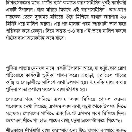
চিকিৎসকদের মতে, গাঁটের ব্যথা কমাতে ক্যাপসাইসিন খুবই কার্যকরী
একটি উপাদান। লাল মরিচে মিলবে এই ক্যাপসাইসিন। আধ-কাপ
নারকেল তেলে দু’চামচ মরিচের গুঁড়া মিশিয়ে ব্যথার জায়গায় ২০
মিনিট ধরে মালিশ করুন। এর পর হালকা গরম জায়গাটা ভাল করে
পরিষ্কার করে ফেলুন। দিনে অন্তত ৩-৪ বার এই ভাবে মালিশ করলে
গাঁটের ব্যথা অনেকটাই কমে যাবে।
পুদিনা পাতায় মেনথল নামে একটি উপাদান আছে, যা ধনুষ্টংকার রোগ
প্রতিরোধে কার্যকরী ভূমিকা পালন করে। এছাড়া, এর তেল পায়ের
কজ্বি ও গোড়ালীতে মালিশে ব্যথা উপশম হয়। এমনকি মাথা ব্যথায়
পুদিনা পাতা কপালে ঘষলেও ব্যথা উপশম হয়।
গোসলের গরম পানিতে এপসম লবণ মিশিয়ে গোসল করুন।
গবেষণায় দেখা গিয়েছে, এপসম লবণ ব্যথা, যন্ত্রণা থেকে উপশম দিতে
সহায়ক। গোসলের পানিতে এক চিমটে এপসম লবণ মিশিয়ে দিন।
দেখবেন, শীতে গা, হাত, পায়ের ব্যথা, যন্ত্রণা অনেকটা কমে গিয়েছে।
শীতকালে দীর্ঘস্থায়ী ব্যথা কমানোর জন্য উষ্ণ থাকার ব্যাপারে গুরুত্ব