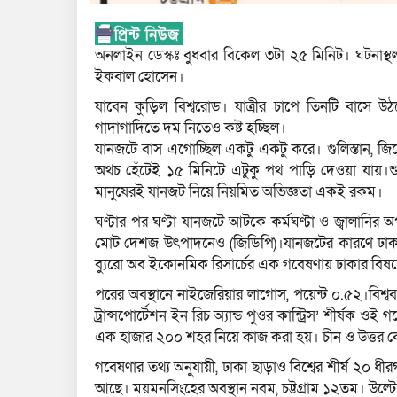
অনলাইন ডেস্কঃ বুধবার বিকেল ৩টা ২৫ মিনিট। ঘটনাস্
ইকবাল হোসেন।
যাবেন কুড়িল বিশ্বরোড। যাত্রীর চাপে তিনটি বাস
গাদাগাদিতে দম নিতেও কষ্ট হচ্ছিল।
যানজটে বাস এগোচ্ছিল একটু একটু করে। গুলিস্তান, জ
অথচ হেঁটেই ১৫ মিনিটে এটুকু পথ পাড়ি দেওয়া যায়।শ
মানুষেরই যানজট নিয়ে নিয়মিত অভিজ্ঞতা একই রকম।
ঘণ্টার পর ঘণ্টা যানজটে আটকে কর্মঘণ্টা ও জ্বালানির 
মোট দেশজ উৎপাদনেও (জিডিপি)।যানজটের কারণে ঢাকা বিশ্
ব্যুরো অব ইকোনমিক রিসার্চের এক গবেষণায় ঢাকার বিষ
পরের অবস্থানে নাইজেরিয়ার লাগোস, পয়েন্ট ০.৫২।বিশ্বব্যাং
ট্রান্সপোর্টেশন ইন রিচ অ্যান্ড পুওর কান্ট্রিস’ শীর্ষ
এক হাজার ২০০ শহর নিয়ে কাজ করা হয়। চীন ও উত্তর 
গবেষণার তথ্য অনুযায়ী, ঢাকা ছাড়াও বিশ্বের শীর্ষ ২০ 
আছে। ময়মনসিংহের অবস্থান নবম, চট্টগ্রাম ১২তম। উল্টো দি