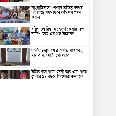
সাংবাদিকতা পেশার অস্তিত্ব রক্ষায়
অবিলম্বে গণমাধ্যম কমিশন গঠন
করুন
বরিশালে রিহ্যাব হেলথ কেয়ার এন্ড
নার্সিং হোম এর শুভ উদ্বোধন
যাত্রীর ছদ্মবেশে ৫ কেজি গাঁজাসহ
মাদক ব্যবসায়ী গ্রেফতার
উজিরপুরে গাজা সেবী আর এক গাজা
সেবীর ১৪ বছরে কিশোরী কন্যাকে
বিয়ে, এলাকায় তোলপাড়
বরিশাল সংস্কৃতিকেন্দ্রের ৩৬ জুলাই
সেমিনার
পরিবর্তনের প্রতিশ্রুতি থেকে