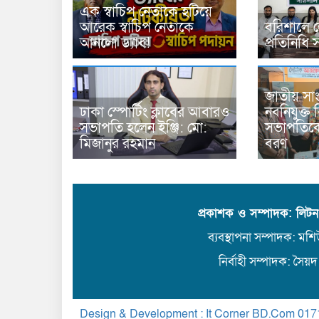
এক স্বাচিপ নেতাকে হটিয়ে
আরেক স্বাচিপ নেতাকে
বরিশালে ল
আনলো ড্যাব!
প্রতিনিধি 
জাতীয় সাং
ঢাকা স্পোর্টিং ক্লাবের আবারও
নবনিযুক্ত
সভাপতি হলেন ইঞ্জি: মো:
সভাপতিকে
মিজানুর রহমান
বরণ
প্রকাশক ও সম্পাদক: লিট
ব্যবস্থাপনা সম্পাদক: মশিউ
নির্বাহী সম্পাদক: সৈয়দ
Design & Development : It Corner BD.Com
017