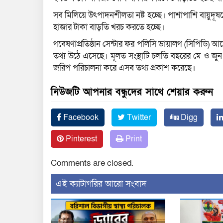
সব মিলিয়ে উৎপাদনশীলতা নষ্ট হচ্ছে। পাশাপাশি বায়ুদূষণে ম
হাজার টাকা বাড়তি খরচ করতে হচ্ছে।
গবেষণাপ্রতিষ্ঠান সেন্টার ফর পলিসি ডায়ালগ (সিপিডি)
তথ্য উঠে এসেছে। মূলত সংস্থাটি চলতি বছরের মে ও জ
জরিপ পরিচালনা করে এসব তথ্য প্রকাশ করেছে।
নিউজটি আপনার বন্ধুদের সাথে শেয়ার করুন
Facebook
Twitter
Digg
Pinterest
Print
Comments are closed.
‍এই ক্যাটাগরির ‍আরো সংবাদ