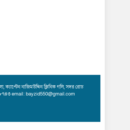
 ক্যাপ্টেন নাজিমউদ্দিন ক্লিনিক গলি, সদর রোড
৮৭৪৩ email: bayzid550@gmail.com
Theme Customized By
BreakingNews