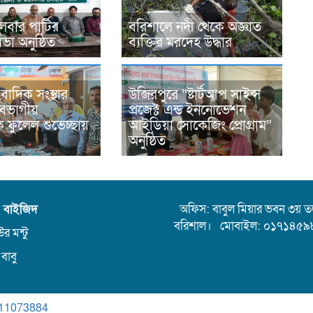
েবার পার্টির
বরিশালে নদী থেকে অজ্ঞাত
সভা অনুষ্ঠিত
ব্যক্তির মরদেহ উদ্ধার
বাদিক সংস্থার
উজিরপুরে “ষ্টার্টআপ সাইন্স
 বিভাগীয়
প্রজেক্ট এন্ড ইননোভেশন
 ফুলেল শুভেচ্ছায়
আইডিয়া সোকেজিং প্রোগ্রাম”
অনুষ্ঠিত
ন বাইজিদ
অফিস: বাবুল মিয়ার ভবন ৩য় তলা,
বরিশাল। মোবাইল: ০১৭১৪৫৯
র মন্টু
 বাবু
11073884
.