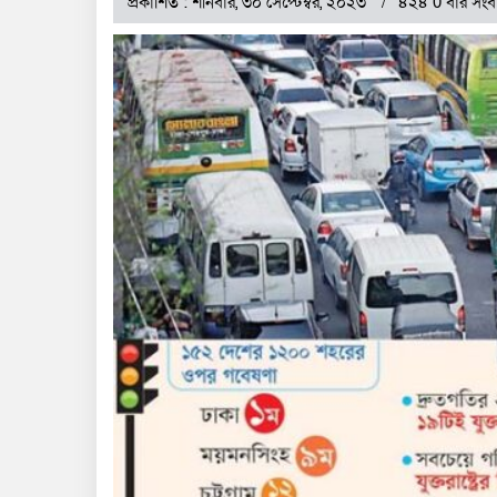
প্রকাশিত : শনিবার, ৩০ সেপ্টেম্বর, ২০২৩
৪২৪ 0 বার সংব