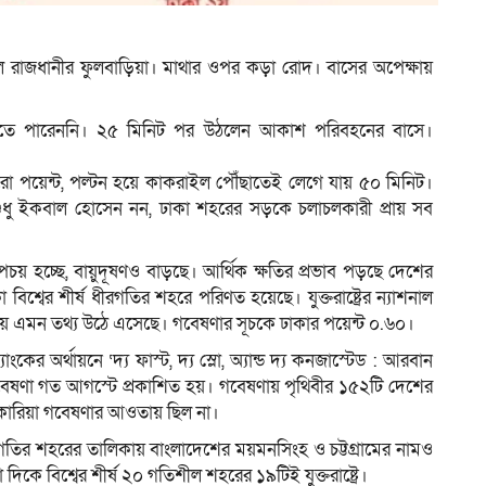
থল রাজধানীর ফুলবাড়িয়া। মাথার ওপর কড়া রোদ। বাসের অপেক্ষায়
ে উঠতে পারেননি। ২৫ মিনিট পর উঠলেন আকাশ পরিবহনের বাসে।
িরো পয়েন্ট, পল্টন হয়ে কাকরাইল পৌঁছাতেই লেগে যায় ৫০ মিনিট।
ুধু ইকবাল হোসেন নন, ঢাকা শহরের সড়কে চলাচলকারী প্রায় সব
অপচয় হচ্ছে, বায়ুদূষণও বাড়ছে। আর্থিক ক্ষতির প্রভাব পড়ছে দেশের
বের শীর্ষ ধীরগতির শহরে পরিণত হয়েছে। যুক্তরাষ্ট্রের ন্যাশনাল
য়ে এমন তথ্য উঠে এসেছে। গবেষণার সূচকে ঢাকার পয়েন্ট ০.৬০।
কের অর্থায়নে ‘দ্য ফাস্ট, দ্য স্লো, অ্যান্ড দ্য কনজাস্টেড : আরবান
ক ওই গবেষণা গত আগস্টে প্রকাশিত হয়। গবেষণায় পৃথিবীর ১৫২টি দেশের
কোরিয়া গবেষণার আওতায় ছিল না।
ধীরগতির শহরের তালিকায় বাংলাদেশের ময়মনসিংহ ও চট্টগ্রামের নামও
কে বিশ্বের শীর্ষ ২০ গতিশীল শহরের ১৯টিই যুক্তরাষ্ট্রে।