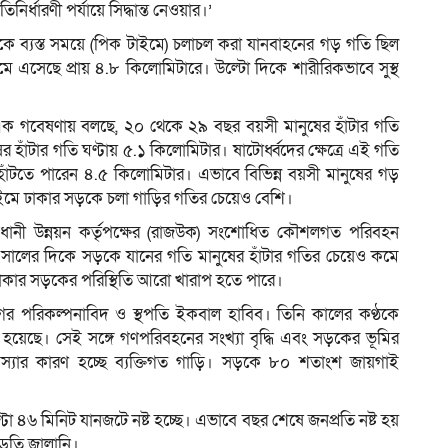
ধারণী পর্যায়ে সিদ্ধান্ত নেওয়ার।’
 ব্যস্ত সময়ে (পিক টাইমে) চলাচল করা যানবাহনের গড় গতি ছিল
 এসেছে প্রায় ৪.৮ কিলোমিটারে। উল্টো দিকে শারীরিকভাবে সুস্থ
্নাল এক গবেষণায় বলছে, ২০ থেকে ২৯ বছর বয়সী মানুষের হাঁটার গতি
 হাঁটার গতি ঘণ্টায় ৫.১ কিলোমিটার। ষাটোর্ধ্বদের ক্ষেত্রে এই গতি
য় হাঁটতে পারেন ৪.৫ কিলোমিটার। এভাবে বিভিন্ন বয়সী মানুষের গড়
টাইমে ঢাকার সড়কে চলা গাড়ির গতির চেয়েও বেশি।
ধানী উন্নয়ন কর্তৃপক্ষের (রাজউক) সংশোধিত কৌশলগত পরিবহন
সালের দিকে সড়কে যানের গতি মানুষের হাঁটার গতির চেয়েও কমে
 ঢাকার সড়কের পরিস্থিতি আরো খারাপ হতে পারে।
 নগর পরিকল্পনাবিদ ও স্থপতি ইকবাল হাবিব। তিনি কালের কণ্ঠকে
য়েছে। সেই সঙ্গে গণপরিবহনের সংখ্যা বৃদ্ধি এবং সড়কের ভূমির
সমস্যার কারণ হচ্ছে ব্যক্তিগত গাড়ি। সড়কে ৮০ শতাংশ জায়গাই
া ৪৬ মিনিট যানজটে নষ্ট হচ্ছে। এভাবে বছর শেষে জনপ্রতি নষ্ট হয়
তি জ্বালানি।