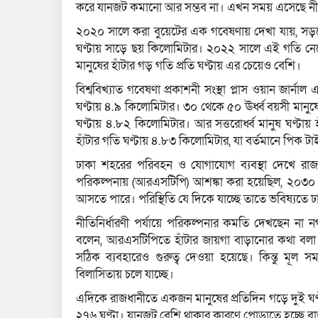
করে যানজট কমানো আর সম্ভব না। এখন সময় এসেছে নীতিনির্
২০২০ সালে করা বুয়েটের এক গবেষণায় দেখা যায়, সড়কে
ঘণ্টায় সাড়ে ছয় কিলোমিটার। ২০২২ সালে এই গতি নেমে
মানুষের হাঁটার গড় গতি প্রতি ঘণ্টায় এর চেয়েও বেশি।
বিশ্ববিখ্যাত গবেষণা প্রকাশনী সংস্থা প্লাস ওয়ান জার
ঘণ্টায় ৪.৯ কিলোমিটার। ৩০ থেকে ৫০ ঊর্ধ্ব বয়সী মানুষের
ঘণ্টায় ৪.৮২ কিলোমিটার। আর সত্তরোর্ধ্ব মানুষ ঘণ্টা
হাঁটার গতি ঘণ্টায় ৪.৮৩ কিলোমিটার, যা বর্তমানে পিক 
ঢাকা শহরের পরিবহন ও যোগাযোগ ব্যবস্থা দেখে রাজ
পরিকল্পনায় (আরএসটিপি) আশঙ্কা করা হয়েছিল, ২০৩০ 
আসতে পারে। পরিস্থিতি যে দিকে যাচ্ছে তাতে ভবিষ্যতে
নীতিনির্ধারণী পর্যায়ে পরিকল্পনার কমতি দেখছেন না
বলেন, আরএসটিপিতে হাঁটার জায়গা বাড়ানোর কথা বলা হ
সঠিক ব্যবহারেও গুরুত্ব দেওয়া হয়েছে। কিন্তু মূল 
বিলাসিতায় চলে যাচ্ছে।
এদিকে রাজধানীতে একজন মানুষের প্রতিদিন গড়ে দুই ঘণ্ট
২৭৬ ঘণ্টা। যানজট বেশি থাকার কারণে পোড়াতে হচ্ছে বাড়