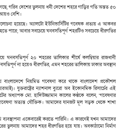
গেছে, গরিব দেশের তুলনায় ধনী দেশের শহরে গাড়ির গতি অন্তত ৫০
ু আয়ও বেশি।
আলোচনা হয়েছে। অ্যালটো ইউনিভার্সিটির গবেষক প্রত্যয় এ আকবর
হতে পারে; আবার সবচেয়ে ঘনবসতিপূর্ণ শহরটিও সবচেয়ে ধীরগতির
েয়ে ঘনবসতিপূর্ণ ২০ শহরের তালিকার শীর্ষে কলম্বিয়ার রাজধানী
িপূর্ণ না হয়েও ধীরগতির, এমন শহরের তালিকায় ঢাকার অবস্থান
িয়ে বাংলাদেশে নিয়মিত গবেষণা করে থাকে বাংলাদেশ প্রকৌশল
এআরআই)। যুক্তরাষ্ট্রের ন্যাশনাল ব্যুরো অব ইকোনমিক রিসার্চের এই
ের অধ্যাপক মো. হাদিউজ্জামান কালের কণ্ঠকে বলেন, ‘গবেষণার
বেষণা অত্যন্ত যৌক্তিক। আমাদের যানজট মূল সড়ক থেকে শাখা
মি ব্যবস্থাপনা একেবারেই করতে পারিনি। এ কারণেই যখন আমাদের
হরের তুলনায় আমাদের শহর ধীরগতির হয়ে যায়। অবকাঠামো নির্মাণ