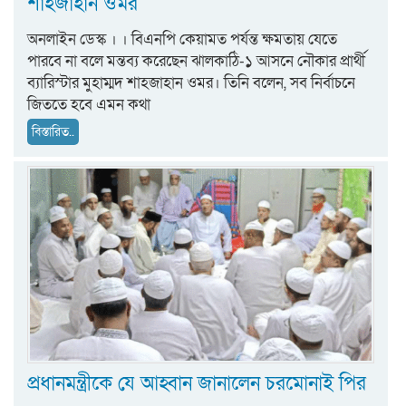
শাহজাহান ওমর
অনলাইন ডেস্ক । । বিএনপি কেয়ামত পর্যন্ত ক্ষমতায় যেতে
পারবে না বলে মন্তব্য করেছেন ঝালকাঠি-১ আসনে নৌকার প্রার্থী
ব্যারিস্টার মুহাম্মদ শাহজাহান ওমর। তিনি বলেন, সব নির্বাচনে
জিততে হবে এমন কথা
বিস্তারিত..
প্রধানমন্ত্রীকে যে আহ্বান জানালেন চরমোনাই পির