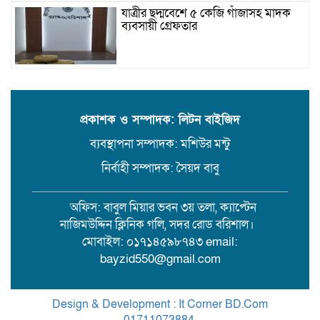
যাত্রীর ছদ্মবেশে ৫ কেজি গাঁজাসহ মাদক
ব্যবসায়ী গ্রেফতার
উজিরপুরে গাজা সেবী আর এক গাজা
সেবীর ১৪ বছরে কিশোরী কন্যাকে বিয়ে,
এলাকায় তোলপাড়
প্রকাশক ও সম্পাদক: লিটন বাইজিদ
ব্যবস্থাপনা সম্পাদক: মশিউর মন্টু
বরিশাল সংস্কৃতিকেন্দ্রের ৩৬ জুলাই
সেমিনার
নির্বাহী সম্পাদক: সৈয়দ বাবু
অফিস: বাবুল মিয়ার ভবন ৩য় তলা, ক্যাপ্টেন
পরিবর্তনের প্রতিশ্রুতি থেকে রাজনৈতিক
নাজিমউদ্দিন ক্লিনিক গলি, সদর রোড বরিশাল।
অস্থিরতা: কোথায় যাচ্ছে বাংলাদেশ?
মোবাইল: ০১৭১৪৫৯৮৭৪৩ email:
bayzid550@gmail.com
গৌরনদী প্রেসক্লাবের সাধারণ সম্পাদকের
ওপর হামলা, জেলা সাংবাদিক ইউনিয়নের
Design & Development : It Corner BD.Com
নিন্দা
01711073884
.