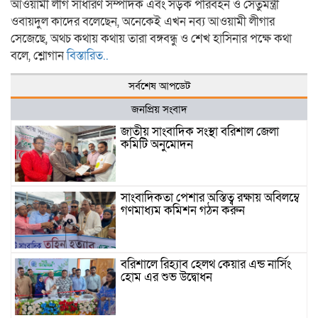
আওয়ামী লীগ সাধারণ সম্পাদক এবং সড়ক পরিবহন ও সেতুমন্ত্রী
ওবায়দুল কাদের বলেছেন, অনেকেই এখন নব্য আওয়ামী লীগার
সেজেছে, অথচ কথায় কথায় তারা বঙ্গবন্ধু ও শেখ হাসিনার পক্ষে কথা
বলে, শ্লোগান
বিস্তারিত..
সর্বশেষ আপডেট
জনপ্রিয় সংবাদ
জাতীয় সাংবাদিক সংস্থা বরিশাল জেলা
কমিটি অনুমোদন
সাংবাদিকতা পেশার অস্তিত্ব রক্ষায় অবিলম্বে
গণমাধ্যম কমিশন গঠন করুন
বরিশালে রিহ্যাব হেলথ কেয়ার এন্ড নার্সিং
হোম এর শুভ উদ্বোধন