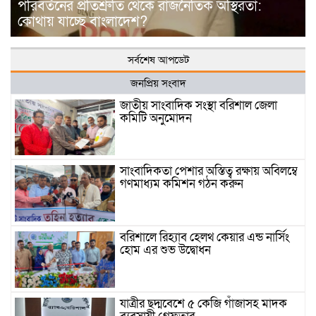
পরিবর্তনের প্রতিশ্রুতি থেকে রাজনৈতিক অস্থিরতা:
কোথায় যাচ্ছে বাংলাদেশ?
সর্বশেষ আপডেট
জনপ্রিয় সংবাদ
জাতীয় সাংবাদিক সংস্থা বরিশাল জেলা
কমিটি অনুমোদন
সাংবাদিকতা পেশার অস্তিত্ব রক্ষায় অবিলম্বে
গণমাধ্যম কমিশন গঠন করুন
বরিশালে রিহ্যাব হেলথ কেয়ার এন্ড নার্সিং
হোম এর শুভ উদ্বোধন
যাত্রীর ছদ্মবেশে ৫ কেজি গাঁজাসহ মাদক