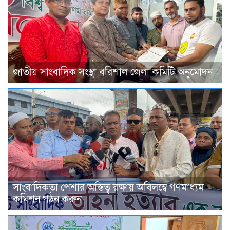
জাতীয় সাংবাদিক সংস্থা বরিশাল জেলা কমিটি অনুমোদন
সাংবাদিকতা পেশার অস্তিত্ব রক্ষায় অবিলম্বে গণমাধ্যম
কমিশন গঠন করুন