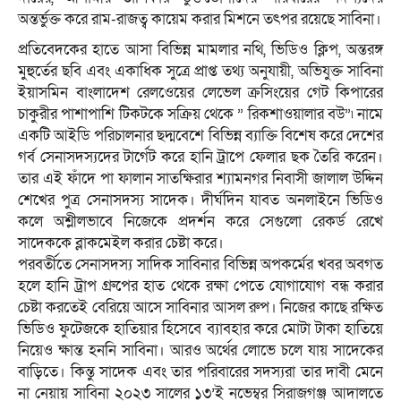
অন্তর্ভুক্ত করে রাম-রাজত্ব কায়েম করার মিশনে তৎপর রয়েছে সাবিনা।
প্রতিবেদকের হাতে আসা বিভিন্ন মামলার নথি, ভিডিও ক্লিপ, অন্তরঙ্গ
মুহুর্তের ছবি এবং একাধিক সুত্রে প্রাপ্ত তথ্য অনুযায়ী, অভিযুক্ত সাবিনা
ইয়াসমিন বাংলাদেশ রেলওেয়ের লেভেল ক্রসিংয়ের গেট কিপারের
চাকুরীর পাশাপাশি টিকটকে সক্রিয় থেকে ” রিকশাওয়ালার বউ”৷ নামে
একটি আইডি পরিচালনার ছদ্মবেশে বিভিন্ন ব্যাক্তি বিশেষ করে দেশের
গর্ব সেনাসদস্যদের টার্গেট করে হানি ট্রাপে ফেলার ছক তৈরি করেন।
তার এই ফাঁদে পা ফালান সাতক্ষিরার শ্যামনগর নিবাসী জালাল উদ্দিন
শেখের পুত্র সেনাসদস্য সাদেক। দীর্ঘদিন যাবত অনলাইনে ভিডিও
কলে অশ্লীলভাবে নিজেকে প্রদর্শন করে সেগুলো রেকর্ড রেখে
সাদেককে ব্লাকমেইল করার চেষ্টা করে।
পরবর্তীতে সেনাসদস্য সাদিক সাবিনার বিভিন্ন অপকর্মের খবর অবগত
হলে হানি ট্রাপ গ্রুপের হাত থেকে রক্ষা পেতে যোগাযোগ বন্ধ করার
চেষ্টা করতেই বেরিয়ে আসে সাবিনার আসল রুপ। নিজের কাছে রক্ষিত
ভিডিও ফুটেজকে হাতিয়ার হিসেবে ব্যাবহার করে মোটা টাকা হাতিয়ে
নিয়েও ক্ষান্ত হননি সাবিনা। আরও অর্থের লোভে চলে যায় সাদেকের
বাড়িতে। কিন্তু সাদেক এবং তার পরিবারের সদস্যরা তার দাবী মেনে
না নেয়ায় সাবিনা ২০২৩ সালের ১৩’ই নভেম্বর সিরাজগঞ্জ আদালতে