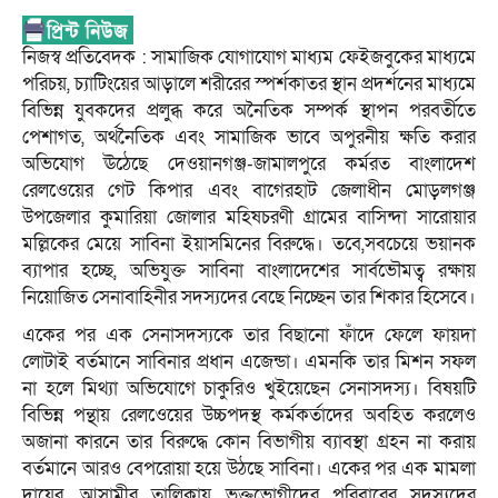
নিজস্ব প্রতিবেদক : সামাজিক যোগাযোগ মাধ্যম ফেইজবুকের মাধ্যমে
পরিচয়, চ্যাটিংয়ের আড়ালে শরীরের স্পর্শকাতর স্থান প্রদর্শনের মাধ্যমে
বিভিন্ন যুবকদের প্রলুব্ধ করে অনৈতিক সম্পর্ক স্থাপন পরবর্তীতে
পেশাগত, অর্থনৈতিক এবং সামাজিক ভাবে অপুরনীয় ক্ষতি করার
অভিযোগ ঊঠেছে দেওয়ানগঞ্জ-জামালপুরে কর্মরত বাংলাদেশ
রেলওেয়ের গেট কিপার এবং বাগেরহাট জেলাধীন মোড়লগঞ্জ
উপজেলার কুমারিয়া জোলার মহিষচরণী গ্রামের বাসিন্দা সারোয়ার
মল্লিকের মেয়ে সাবিনা ইয়াসমিনের বিরুদ্ধে। তবে,সবচেয়ে ভয়ানক
ব্যাপার হচ্ছে, অভিযুক্ত সাবিনা বাংলাদেশের সার্বভৌমত্ব রক্ষায়
নিয়োজিত সেনাবাহিনীর সদস্যদের বেছে নিচ্ছেন তার শিকার হিসেবে।
একের পর এক সেনাসদস্যকে তার বিছানো ফাঁদে ফেলে ফায়দা
লোটাই বর্তমানে সাবিনার প্রধান এজেন্ডা। এমনকি তার মিশন সফল
না হলে মিথ্যা অভিযোগে চাকুরিও খুইয়েছেন সেনাসদস্য। বিষয়টি
বিভিন্ন পন্থায় রেলওেয়ের উচ্চপদস্থ কর্মকর্তাদের অবহিত করলেও
অজানা কারনে তার বিরুদ্ধে কোন বিভাগীয় ব্যাবস্থা গ্রহন না করায়
বর্তমানে আরও বেপরোয়া হয়ে উঠছে সাবিনা। একের পর এক মামলা
দায়ের, আসামীর তালিকায় ভুক্তভোগীদের পরিবারের সদস্যদের