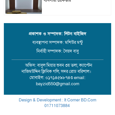
ব্যবসায়ী গ্রেফতার
উজিরপুরে গাজা সেবী আর এক গাজা
সেবীর ১৪ বছরে কিশোরী কন্যাকে বিয়ে,
এলাকায় তোলপাড়
প্রকাশক ও সম্পাদক: লিটন বাইজিদ
ব্যবস্থাপনা সম্পাদক: মশিউর মন্টু
বরিশাল সংস্কৃতিকেন্দ্রের ৩৬ জুলাই
সেমিনার
নির্বাহী সম্পাদক: সৈয়দ বাবু
অফিস: বাবুল মিয়ার ভবন ৩য় তলা, ক্যাপ্টেন
পরিবর্তনের প্রতিশ্রুতি থেকে রাজনৈতিক
নাজিমউদ্দিন ক্লিনিক গলি, সদর রোড বরিশাল।
অস্থিরতা: কোথায় যাচ্ছে বাংলাদেশ?
মোবাইল: ০১৭১৪৫৯৮৭৪৩ email:
bayzid550@gmail.com
গৌরনদী প্রেসক্লাবের সাধারণ সম্পাদকের
ওপর হামলা, জেলা সাংবাদিক ইউনিয়নের
Design & Development : It Corner BD.Com
নিন্দা
01711073884
.
Theme Customized By
BreakingNews