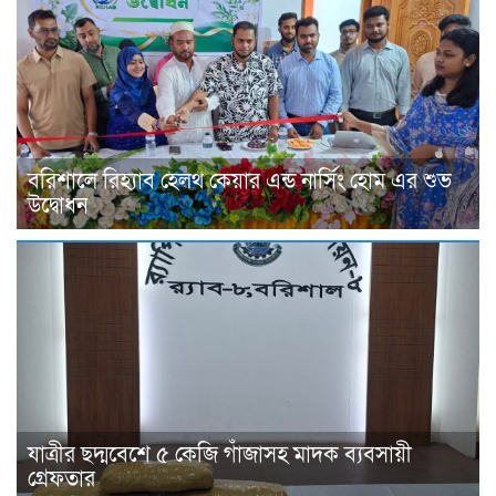
বরিশালে রিহ্যাব হেলথ কেয়ার এন্ড নার্সিং হোম এর শুভ
উদ্বোধন
যাত্রীর ছদ্মবেশে ৫ কেজি গাঁজাসহ মাদক ব্যবসায়ী
গ্রেফতার