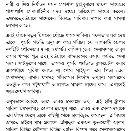
নারী ও শিশু নির্যাতন দমন স্পেশাল ট্রাইবুনালে মামলা দায়েরের
পাশাপাশি সেনাবাহিনীর সদর দপ্তরে অভিযোগ দায়ের করেন।
তথ্যমতে,বর্তমানে সাদেকের বিরুদ্ধে সাবিনার দায়ের করা মামলা
চলমান আছে।
এরই ফাঁকে নতুন মিশনের খোঁজে থাকে সাবিনা। সফলতাও ধরা দেয়
তাকে। পুর্বের পদ্ধতি অনুসরণ করে পরিচয় হয় ঝালকাঠি জেলার
নলছিটি পৌরসভার ৭ নং ওয়ার্ডের বাসিন্দা (অব: সেনাসদস্য) আবুল
বাসার খানের পুত্র এবং বর্তমানে বান্দরবনের রুমায় কর্মরত সেনা
সদস্য সাইফুলের সাথে। তাকেও পুর্বের পদ্বতিতে ব্লাকমেইল করার
একপর্যায়ে সুবিধা করতে না পেরে সাইফুল, তার পিতা (অব:
সেনাসদস্য) বাসার খানসহ পরিবারের নির্দোষ অন্যান্য সদস্যদের
অন্তর্ভুক্ত করে পটুয়াখালী আদালতে মামলা দায়ের করে। এখানেই
ক্ষান্ত দেয়নি সাবিনা।
অনুসন্ধানে বেরিয়ে আসে আরও চমকপ্রদ তথ্য। এই হানি ট্রাপার
সাবিনা ময়মনসিংহ জেলার হুমায়ুন নামে আরও এক সেনাসদস্যকে
তার ফাঁদে ফেলে তাকে বাহিনী থেকে চাকরিচ্যুত করেছেন। এ বিষয়ে
জানতে চাইলে নাম প্রকাশে অনিচ্ছুক একজন ভুক্তভোগী জানান,
সাবিনা বিভিন্ন কৌশলে বিভিন্ন ব্যাক্তি বিশেষ করে সেনাসদস্যদের