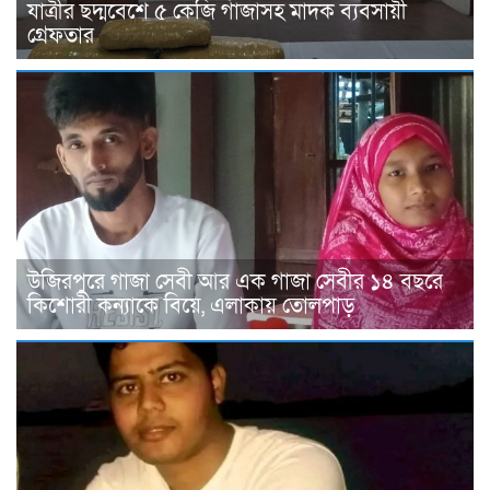
যাত্রীর ছদ্মবেশে ৫ কেজি গাঁজাসহ মাদক ব্যবসায়ী
গ্রেফতার
উজিরপুরে গাজা সেবী আর এক গাজা সেবীর ১৪ বছরে
কিশোরী কন্যাকে বিয়ে, এলাকায় তোলপাড়