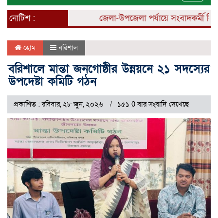
naviga
নোটিশ :
জেলা-উপজেলা পর্যায়ে সংবাদকর্মী নিয়োগ 
হোম
বরিশাল
বরিশালে মান্তা জনগোষ্ঠীর উন্নয়নে ২১ সদস্যের
উপদেষ্টা কমিটি গঠন
প্রকাশিত : রবিবার, ২৮ জুন, ২০২৬
১৫১ 0 বার সংবাদি দেখেছে