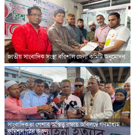
জাতীয় সাংবাদিক সংস্থা বরিশাল জেলা কমিটি অনুমোদন
সাংবাদিকতা পেশার অস্তিত্ব রক্ষায় অবিলম্বে গণমাধ্যম
কমিশন গঠন করুন