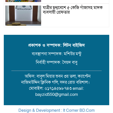
যাত্রীর ছদ্মবেশে ৫ কেজি গাঁজাসহ মাদক
ব্যবসায়ী গ্রেফতার
উজিরপুরে গাজা সেবী আর এক গাজা
সেবীর ১৪ বছরে কিশোরী কন্যাকে বিয়ে,
এলাকায় তোলপাড়
প্রকাশক ও সম্পাদক: লিটন বাইজিদ
ব্যবস্থাপনা সম্পাদক: মশিউর মন্টু
বরিশাল সংস্কৃতিকেন্দ্রের ৩৬ জুলাই
সেমিনার
নির্বাহী সম্পাদক: সৈয়দ বাবু
অফিস: বাবুল মিয়ার ভবন ৩য় তলা, ক্যাপ্টেন
পরিবর্তনের প্রতিশ্রুতি থেকে রাজনৈতিক
নাজিমউদ্দিন ক্লিনিক গলি, সদর রোড বরিশাল।
অস্থিরতা: কোথায় যাচ্ছে বাংলাদেশ?
মোবাইল: ০১৭১৪৫৯৮৭৪৩ email:
bayzid550@gmail.com
গৌরনদী প্রেসক্লাবের সাধারণ সম্পাদকের
ওপর হামলা, জেলা সাংবাদিক ইউনিয়নের
Design & Development : It Corner BD.Com
নিন্দা