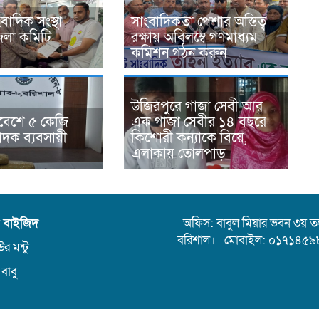
বাদিক সংস্থা
সাংবাদিকতা পেশার অস্তিত্ব
েলা কমিটি
রক্ষায় অবিলম্বে গণমাধ্যম
কমিশন গঠন করুন
উজিরপুরে গাজা সেবী আর
্মবেশে ৫ কেজি
এক গাজা সেবীর ১৪ বছরে
াদক ব্যবসায়ী
কিশোরী কন্যাকে বিয়ে,
এলাকায় তোলপাড়
ন বাইজিদ
অফিস: বাবুল মিয়ার ভবন ৩য় তলা,
বরিশাল। মোবাইল: ০১৭১৪৫৯
র মন্টু
 বাবু