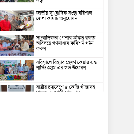
ঝড়
জাতীয় সাংবাদিক সংস্থা বরিশাল
জেলা কমিটি অনুমোদন
সাংবাদিকতা পেশার অস্তিত্ব রক্ষায়
অবিলম্বে গণমাধ্যম কমিশন গঠন
করুন
বরিশালে রিহ্যাব হেলথ কেয়ার এন্ড
নার্সিং হোম এর শুভ উদ্বোধন
যাত্রীর ছদ্মবেশে ৫ কেজি গাঁজাসহ
মাদক ব্যবসায়ী গ্রেফতার
উজিরপুরে গাজা সেবী আর এক গাজা
সেবীর ১৪ বছরে কিশোরী কন্যাকে
বিয়ে, এলাকায় তোলপাড়