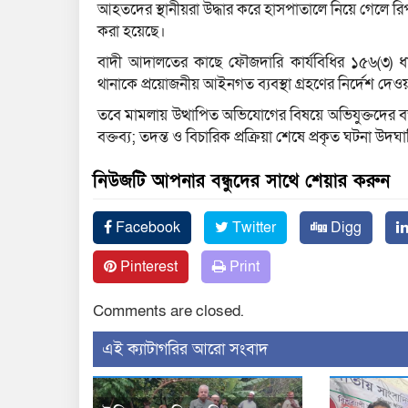
আহতদের স্থানীয়রা উদ্ধার করে হাসপাতালে নিয়ে গেলে রি
করা হয়েছে।
বাদী আদালতের কাছে ফৌজদারি কার্যবিধির ১৫৬(৩) ধ
থানাকে প্রয়োজনীয় আইনগত ব্যবস্থা গ্রহণের নির্দেশ দেওয়া
তবে মামলায় উত্থাপিত অভিযোগের বিষয়ে অভিযুক্তদের ব
বক্তব্য; তদন্ত ও বিচারিক প্রক্রিয়া শেষে প্রকৃত ঘটনা উদঘ
নিউজটি আপনার বন্ধুদের সাথে শেয়ার করুন
Facebook
Twitter
Digg
Pinterest
Print
Comments are closed.
‍এই ক্যাটাগরির ‍আরো সংবাদ