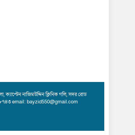
 ক্যাপ্টেন নাজিমউদ্দিন ক্লিনিক গলি, সদর রোড
৮৭৪৩ email: bayzid550@gmail.com