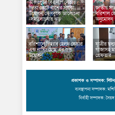
উজিরপুরে বিএনপি নেতার
ফিতা কেটে বাঁশের সাঁকো
জাতীয় সাং
উদ্বোধন, ফেসবুকে আলোচনা
বরিশাল জ
-সমালোচনার ঝড়
অনুমোদন
বরিশালে রিহ্যাব হেলথ কেয়ার
যাত্রীর ছদ
এন্ড নার্সিং হোম এর শুভ
গাঁজাসহ ম
উদ্বোধন
গ্রেফতার
প্রকাশক ও সম্পাদক: লিট
ব্যবস্থাপনা সম্পাদক: মশিউ
নির্বাহী সম্পাদক: সৈয়দ