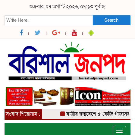
শুক্রবার, ০৭ অগাস্ট ২০২৬, ০৭:১৩ পূর্বাহ্ন
Search
সংবাদ শিরোনাম :
যাত্রীর ছদ্মবেশে ৫ কেজি গাঁজাসহ মাদক ব
Toggle