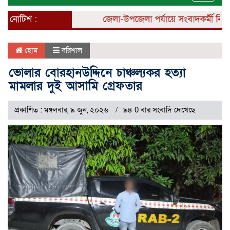
naviga
নোটিশ :
জেলা-উপজেলা পর্যায়ে সংবাদকর্মী নিয়োগ 
হোম
বরিশাল
ভোলার বোরহানউদ্দিনে চাঞ্চল্যকর হত্যা
মামলার দুই আসামি গ্রেফতার
প্রকাশিত : মঙ্গলবার, ৯ জুন, ২০২৬
৯৪ 0 বার সংবাদি দেখেছে