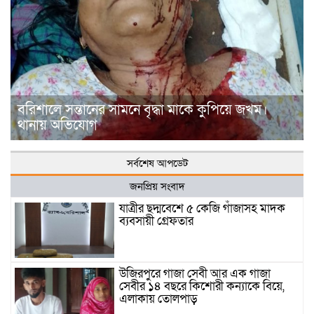
বরিশালে সন্তানের সামনে বৃদ্ধা মাকে কুপিয়ে জখম।
থানায় অভিযোগ
সর্বশেষ আপডেট
জনপ্রিয় সংবাদ
যাত্রীর ছদ্মবেশে ৫ কেজি গাঁজাসহ মাদক
ব্যবসায়ী গ্রেফতার
উজিরপুরে গাজা সেবী আর এক গাজা
সেবীর ১৪ বছরে কিশোরী কন্যাকে বিয়ে,
এলাকায় তোলপাড়