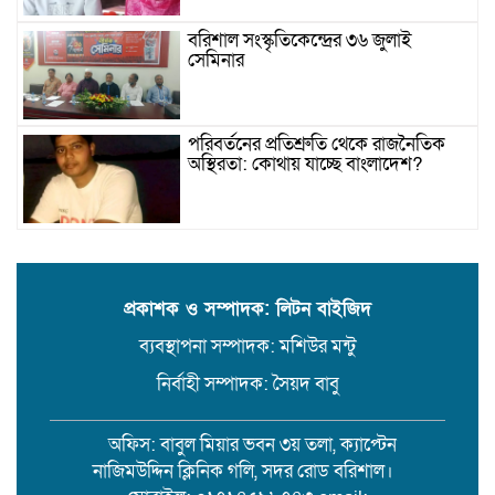
বরিশাল সংস্কৃতিকেন্দ্রের ৩৬ জুলাই
সেমিনার
পরিবর্তনের প্রতিশ্রুতি থেকে রাজনৈতিক
অস্থিরতা: কোথায় যাচ্ছে বাংলাদেশ?
গৌরনদী প্রেসক্লাবের সাধারণ সম্পাদকের
ওপর হামলা, জেলা সাংবাদিক ইউনিয়নের
নিন্দা
প্রকাশক ও সম্পাদক: লিটন বাইজিদ
ব্যবস্থাপনা সম্পাদক: মশিউর মন্টু
১৭ বছরের সাজাপ্রাপ্ত অস্ত্র মামলার পলাতক
আসামি র‍্যাব-৮ এর অভিযানে গ্রেফতার
নির্বাহী সম্পাদক: সৈয়দ বাবু
অফিস: বাবুল মিয়ার ভবন ৩য় তলা, ক্যাপ্টেন
বরিশালে সন্তানের সামনে বৃদ্ধা মাকে
নাজিমউদ্দিন ক্লিনিক গলি, সদর রোড বরিশাল।
কুপিয়ে জখম। থানায় অভিযোগ