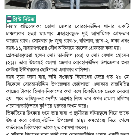
নিজস্ব প্রতিবেদক: ভোলা জেলার বোরহানউদ্দিন থানার একটি
চাঞ্চল্যকর হত্যা মামলার এজাহারভুক্ত দুই আসামিকে গ্রেফতার
করেছে র‍্যাব। সোমবার (৮ জুন) র‍্যাব-৮, বরিশাল, র‍্যাব-২, ঢাকা এবং
র‍্যাব-১১, নারায়ণগঞ্জের যৌথ অভিযানে তাদের গ্রেফতার করা হয়।
গ্রেফতারকৃতরা হলেন মোঃ তানজিল (২৪) ও মোঃ বেলাল হোসেন
(২১)। তারা উভয়েই ভোলা জেলার বোরহানউদ্দিন উপজেলার ৩নং
দেউলা ইউনিয়নের ছোটপাতা এলাকার বাসিন্দা।
র‍্যাব সূত্রে জানা যায়, জমি সংক্রান্ত বিরোধের জেরে গত ২৯ মে
বিকেলে বোরহানউদ্দিন উপজেলার ছোটপাতা এলাকায় রাজমিস্ত্রির
কাজের টাকার হিসাব-নিকাশের কথা বলে ভিকটিমকে ডেকে নেওয়া
হয়। পরে অভিযুক্তরা দেশীয় অস্ত্রশস্ত্র নিয়ে তার ওপর হামলা চালিয়ে
এলোপাতাড়িভাবে কুপিয়ে গুরুতর জখম করে।
ভিকটিমের চিৎকার শুনে তার বাবা ও স্থানীয়রা ঘটনাস্থলে গিয়ে তাকে
উদ্ধার করে বোরহানউদ্দিন উপজেলা স্বাস্থ্য কমপ্লেক্সে নিয়ে গেলে
কর্তব্যরত চিকিৎসক তাকে মৃত ঘোষণা করেন।
এ ঘটনায় নিহতের বাবা বাদী হয়ে বোরহানউদ্দিন থানায় একটি হত্যা