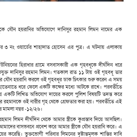
ধূকে যৌন হয়রানির অভিযোগে দানিসুর রহমান লিমন নামের এক
র ৩ নং ওয়ার্ডের শাহাদাত হোসেন এর পুত্র। এ ঘটনায় এলাকায়
া ইউনিয়নের হিরাধার গ্রামে বসবাসকারী এক গৃহবধূকে দীর্ঘদিন ধরে
ভিযুক্ত দানিসুর রহমান লিমন। গতকাল রাত ১১ টায় ওই গৃহবধূ তার
ে যৌন হয়রানি করলে ওই গৃহবধূর ডাক চিৎকার শুরু করেন এ সময়
হাতেনাতে ধরে ফেলে একটি কক্ষের মধ্যে আটকে রাখে। পরবর্তীতে
ানায় একটি লিখিত অভিযোগ দায়ের করলে পুলিশ বিষয়টি তদন্ত করে
ুর রহমানকে ওই নারীর গৃহ থেকে গ্রেফতার করা হয়। পরবর্তীতে এই
র মামলা নম্বর -১২/২৬।
 রহমান লিমন দীর্ঘদিন থেকে আমার স্ত্রীকে কুপ্রস্তাব দিয়ে আসছিল।
ন আমাদের বাসভবনে প্রবেশ করে আমার স্ত্রীকে যৌন হয়রানি করে। এ
 করেছি। ভুক্তভোগী পরিবার লিমনের দৃষ্টান্তমূলক শাস্তির দাবি