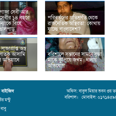
 গাজা সেবী আর
সেবীর ১৪ বছরে
পরিবর্তনের প্রতিশ্রুতি থেকে
্যাকে বিয়ে,
রাজনৈতিক অস্থিরতা: কোথায়
তোলপাড়
যাচ্ছে বাংলাদেশ?
জাপ্রাপ্ত অস্ত্র
পলাতক আসামি
বরিশালে সন্তানের সামনে বৃদ্ধা
এর অভিযানে
মাকে কুপিয়ে জখম। থানায়
অভিযোগ
ন বাইজিদ
অফিস: বাবুল মিয়ার ভবন ৩য় তলা,
বরিশাল। মোবাইল: ০১৭১৪৫৯
র মন্টু
 বাবু