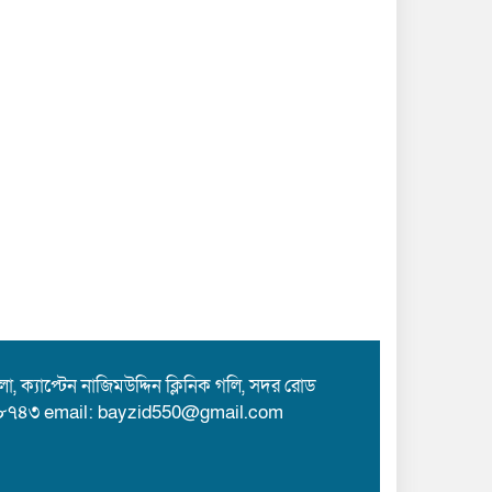
 ক্যাপ্টেন নাজিমউদ্দিন ক্লিনিক গলি, সদর রোড
৮৭৪৩ email: bayzid550@gmail.com