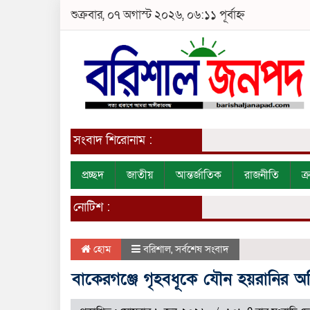
শুক্রবার, ০৭ অগাস্ট ২০২৬, ০৬:১১ পূর্বাহ্ন
সংবাদ শিরোনাম :
প্রচ্ছদ
জাতীয়
আন্তর্জাতিক
রাজনীতি
ক
নোটিশ :
হোম
বরিশাল
,
সর্বশেষ সংবাদ
বাকেরগঞ্জে গৃহবধূকে যৌন হয়রানির 