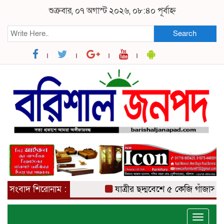
শুক্রবার, ০৭ অগাস্ট ২০২৬, ০৮:৪০ পূর্বাহ্ন
Search
সংবাদ শিরোনাম :
যাত্রীর ছদ্মবেশে ৫ কেজি গাঁজাসহ মাদক 
Toggle