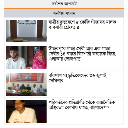
সর্বশেষ আপডেট
জনপ্রিয় সংবাদ
যাত্রীর ছদ্মবেশে ৫ কেজি গাঁজাসহ মাদক
ব্যবসায়ী গ্রেফতার
উজিরপুরে গাজা সেবী আর এক গাজা
সেবীর ১৪ বছরে কিশোরী কন্যাকে বিয়ে,
এলাকায় তোলপাড়
বরিশাল সংস্কৃতিকেন্দ্রের ৩৬ জুলাই
সেমিনার
পরিবর্তনের প্রতিশ্রুতি থেকে রাজনৈতিক
অস্থিরতা: কোথায় যাচ্ছে বাংলাদেশ?