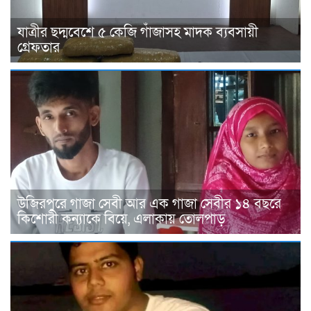
যাত্রীর ছদ্মবেশে ৫ কেজি গাঁজাসহ মাদক ব্যবসায়ী
গ্রেফতার
উজিরপুরে গাজা সেবী আর এক গাজা সেবীর ১৪ বছরে
কিশোরী কন্যাকে বিয়ে, এলাকায় তোলপাড়