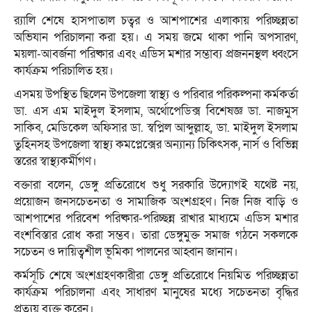
র‍্যালি শেষে হাসপাতাল চত্বর ও আশপাশের এলাকায় পরিচ্ছন্নতা
অভিযান পরিচালনা করা হয়। এ সময় জমে থাকা পানি অপসারণ,
ময়লা-আবর্জনা পরিষ্কার এবং এডিস মশার সম্ভাব্য প্রজননস্থল ধ্বংসে
কার্যক্রম পরিচালিত হয়।
এসময় উপস্থিত ছিলেন উপজেলা স্বাস্থ্য ও পরিবার পরিকল্পনা কর্মকর্তা
ডা. এস এম মাইদুল ইসলাম, অর্থোপেডিক্স বিশেষজ্ঞ ডা. নাজমুস
সাকিব, মেডিকেল অফিসার ডা. স্বপ্নিল আব্দুল্লাহ, ডা. মাইদুল ইসলাম
তুহিনসহ উপজেলা স্বাস্থ্য কমপ্লেক্সের অন্যান্য চিকিৎসক, নার্স ও বিভিন্ন
স্তরের স্বাস্থ্যকর্মীগণ।
বক্তারা বলেন, ডেঙ্গু প্রতিরোধে শুধু সরকারি উদ্যোগই যথেষ্ট নয়,
প্রয়োজন জনসচেতনতা ও সামাজিক অংশগ্রহণ। নিজ নিজ বাড়ি ও
আশপাশের পরিবেশ পরিষ্কার-পরিচ্ছন্ন রাখার মাধ্যমে এডিস মশার
বংশবিস্তার রোধ করা সম্ভব। তারা ডেঙ্গুমুক্ত সমাজ গঠনে সকলকে
সচেতন ও দায়িত্বশীল ভূমিকা পালনের আহ্বান জানান।
কর্মসূচি শেষে অংশগ্রহণকারীরা ডেঙ্গু প্রতিরোধে নিয়মিত পরিচ্ছন্নতা
কার্যক্রম পরিচালনা এবং সাধারণ মানুষের মধ্যে সচেতনতা বৃদ্ধির
প্রত্যয় ব্যক্ত করেন।