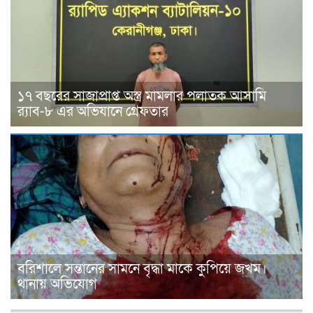
১৭ বছরের সাজাপ্রাপ্ত অস্ত্র মামলার পলাতক আসামি
র‍্যাব-৮ এর অভিযানে গ্রেফতার
বরিশালে সন্তানের সামনে বৃদ্ধা মাকে কুপিয়ে জখম।
থানায় অভিযোগ