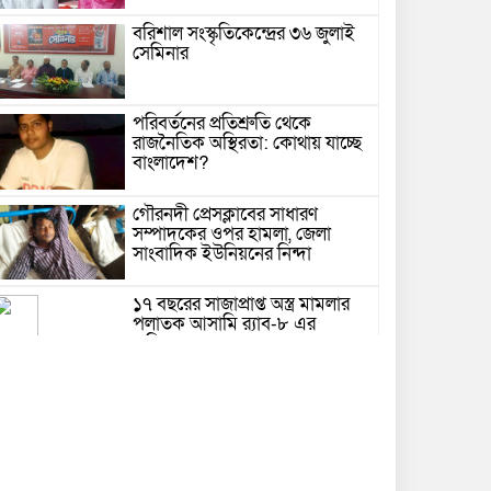
বরিশাল সংস্কৃতিকেন্দ্রের ৩৬ জুলাই
সেমিনার
পরিবর্তনের প্রতিশ্রুতি থেকে
রাজনৈতিক অস্থিরতা: কোথায় যাচ্ছে
বাংলাদেশ?
গৌরনদী প্রেসক্লাবের সাধারণ
সম্পাদকের ওপর হামলা, জেলা
সাংবাদিক ইউনিয়নের নিন্দা
১৭ বছরের সাজাপ্রাপ্ত অস্ত্র মামলার
পলাতক আসামি র‍্যাব-৮ এর
অভিযানে গ্রেফতার