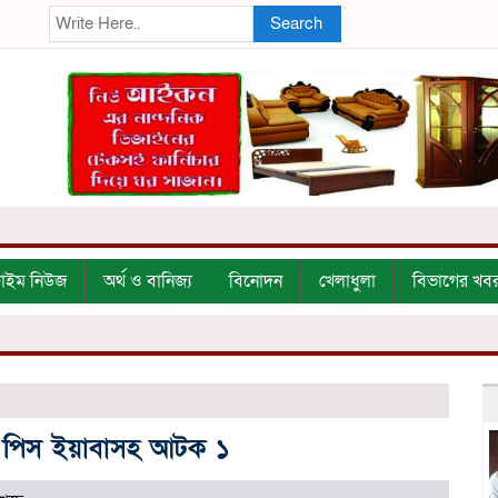
Search
্রাইম নিউজ
অর্থ ও বানিজ্য
বিনোদন
খেলাধুলা
বিভাগের খব
০ পিস ইয়াবাসহ আটক ১