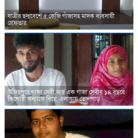
যাত্রীর ছদ্মবেশে ৫ কেজি গাঁজাসহ মাদক ব্যবসায়ী
গ্রেফতার
উজিরপুরে গাজা সেবী আর এক গাজা সেবীর ১৪ বছরে
কিশোরী কন্যাকে বিয়ে, এলাকায় তোলপাড়