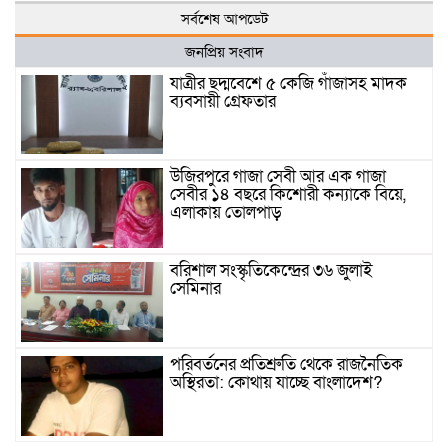
সর্বশেষ আপডেট
জনপ্রিয় সংবাদ
যাত্রীর ছদ্মবেশে ৫ কেজি গাঁজাসহ মাদক
ব্যবসায়ী গ্রেফতার
উজিরপুরে গাজা সেবী আর এক গাজা
সেবীর ১৪ বছরে কিশোরী কন্যাকে বিয়ে,
এলাকায় তোলপাড়
বরিশাল সংস্কৃতিকেন্দ্রের ৩৬ জুলাই
সেমিনার
পরিবর্তনের প্রতিশ্রুতি থেকে রাজনৈতিক
অস্থিরতা: কোথায় যাচ্ছে বাংলাদেশ?