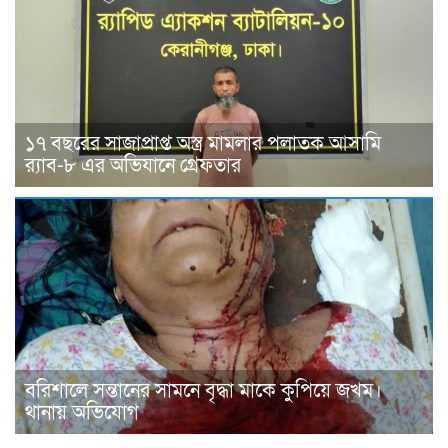
১৭ বছরের সাজাপ্রাপ্ত অস্ত্র মামলার পলাতক আসামি
র‍্যাব-৮ এর অভিযানে গ্রেফতার
বরিশালে সন্তানের সামনে বৃদ্ধা মাকে কুপিয়ে জখম।
থানায় অভিযোগ