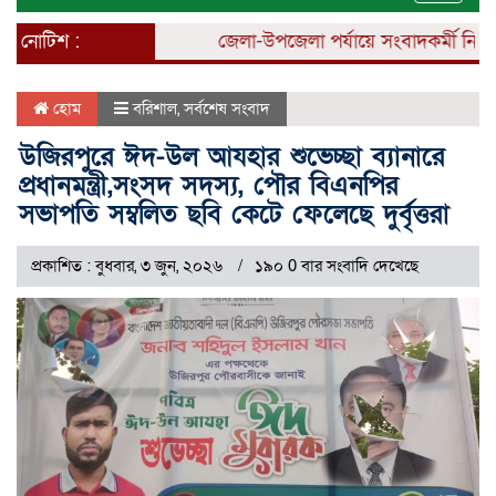
naviga
নোটিশ :
জেলা-উপজেলা পর্যায়ে সংবাদকর্মী নিয়োগ 
হোম
বরিশাল
,
সর্বশেষ সংবাদ
উজিরপুরে ঈদ-উল আযহার শুভেচ্ছা ব্যানারে
প্রধানমন্ত্রী,সংসদ সদস্য, পৌর বিএনপির
সভাপতি সম্বলিত ছবি কেটে ফেলেছে দুর্বৃত্তরা
প্রকাশিত : বুধবার, ৩ জুন, ২০২৬
১৯০ 0 বার সংবাদি দেখেছে