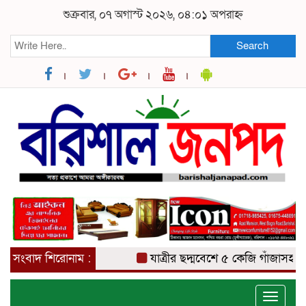
শুক্রবার, ০৭ অগাস্ট ২০২৬, ০৪:০১ অপরাহ্ন
Search
সংবাদ শিরোনাম :
যাত্রীর ছদ্মবেশে ৫ কেজি গাঁজাসহ মাদক ব
Toggle