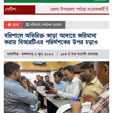
naviga
নোটিশ :
জেলা-উপজেলা পর্যায়ে সংবাদকর্মী নিয়োগ 
হোম
বরিশাল
,
সর্বশেষ সংবাদ
বরিশালে অতিরিক্ত ভাড়া আদায়ে জরিমানা
করায় বিআরটিএর পরির্দশকের উপর চড়াও
প্রকাশিত : মঙ্গলবার, ২ জুন, ২০২৬
১৮৪ 0 বার সংবাদি দেখেছে