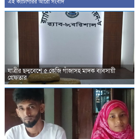
‍এই ক্যাটাগরির ‍আরো সংবাদ
যাত্রীর ছদ্মবেশে ৫ কেজি গাঁজাসহ মাদক ব্যবসায়ী
গ্রেফতার