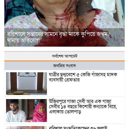
বরিশালে সন্তানের সামনে বৃদ্ধা মাকে কুপিয়ে জখম।
থানায় অভিযোগ
সর্বশেষ আপডেট
জনপ্রিয় সংবাদ
যাত্রীর ছদ্মবেশে ৫ কেজি গাঁজাসহ মাদক
ব্যবসায়ী গ্রেফতার
উজিরপুরে গাজা সেবী আর এক গাজা
সেবীর ১৪ বছরে কিশোরী কন্যাকে বিয়ে,
এলাকায় তোলপাড়
বরিশাল সংস্কৃতিকেন্দ্রের ৩৬ জুলাই