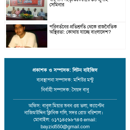
সেমিনার
পরিবর্তনের প্রতিশ্রুতি থেকে রাজনৈতিক
অস্থিরতা: কোথায় যাচ্ছে বাংলাদেশ?
গৌরনদী প্রেসক্লাবের সাধারণ সম্পাদকের
ওপর হামলা, জেলা সাংবাদিক ইউনিয়নের
নিন্দা
প্রকাশক ও সম্পাদক: লিটন বাইজিদ
ব্যবস্থাপনা সম্পাদক: মশিউর মন্টু
১৭ বছরের সাজাপ্রাপ্ত অস্ত্র মামলার পলাতক
আসামি র‍্যাব-৮ এর অভিযানে গ্রেফতার
নির্বাহী সম্পাদক: সৈয়দ বাবু
অফিস: বাবুল মিয়ার ভবন ৩য় তলা, ক্যাপ্টেন
বরিশালে সন্তানের সামনে বৃদ্ধা মাকে
নাজিমউদ্দিন ক্লিনিক গলি, সদর রোড বরিশাল।
কুপিয়ে জখম। থানায় অভিযোগ
মোবাইল: ০১৭১৪৫৯৮৭৪৩ email:
bayzid550@gmail.com