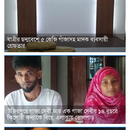
যাত্রীর ছদ্মবেশে ৫ কেজি গাঁজাসহ মাদক ব্যবসায়ী
গ্রেফতার
উজিরপুরে গাজা সেবী আর এক গাজা সেবীর ১৪ বছরে
কিশোরী কন্যাকে বিয়ে, এলাকায় তোলপাড়