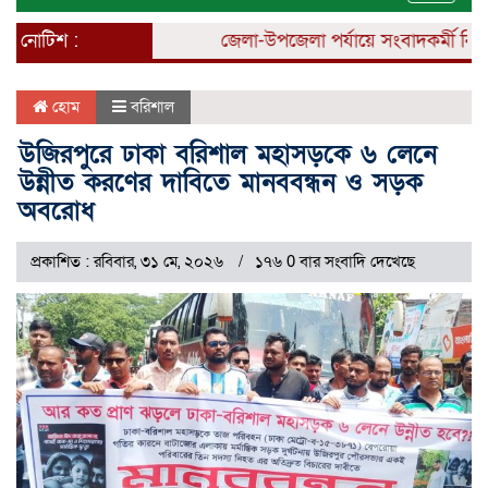
naviga
নোটিশ :
জেলা-উপজেলা পর্যায়ে সংবাদকর্মী নিয়োগ 
হোম
বরিশাল
উজিরপুরে ঢাকা বরিশাল মহাসড়কে ৬ লেনে
উন্নীত করণের দাবিতে মানববন্ধন ও সড়ক
অবরোধ
প্রকাশিত : রবিবার, ৩১ মে, ২০২৬
১৭৬ 0 বার সংবাদি দেখেছে