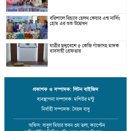
বরিশালে রিহ্যাব হেলথ কেয়ার এন্ড নার্সিং
হোম এর শুভ উদ্বোধন
যাত্রীর ছদ্মবেশে ৫ কেজি গাঁজাসহ মাদক
ব্যবসায়ী গ্রেফতার
উজিরপুরে গাজা সেবী আর এক গাজা
সেবীর ১৪ বছরে কিশোরী কন্যাকে বিয়ে,
এলাকায় তোলপাড়
প্রকাশক ও সম্পাদক: লিটন বাইজিদ
ব্যবস্থাপনা সম্পাদক: মশিউর মন্টু
বরিশাল সংস্কৃতিকেন্দ্রের ৩৬ জুলাই
সেমিনার
নির্বাহী সম্পাদক: সৈয়দ বাবু
অফিস: বাবুল মিয়ার ভবন ৩য় তলা, ক্যাপ্টেন
পরিবর্তনের প্রতিশ্রুতি থেকে রাজনৈতিক