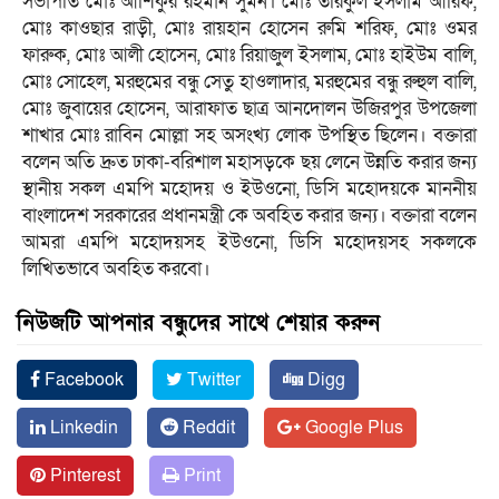
সভাপতি মোঃ আশিকুর রহমান সুমন। মোঃ তরিকুল ইসলাম আরিফ,
মোঃ কাওছার রাড়ী, মোঃ রায়হান হোসেন রুমি শরিফ, মোঃ ওমর
ফারুক, মোঃ আলী হোসেন, মোঃ রিয়াজুল ইসলাম, মোঃ হাইউম বালি,
মোঃ সোহেল, মরহুমের বন্ধু সেতু হাওলাদার, মরহুমের বন্ধু রুহুল বালি,
মোঃ জুবায়ের হোসেন, আরাফাত ছাত্র আনদোলন উজিরপুর উপজেলা
শাখার মোঃ রাবিন মোল্লা সহ অসংখ্য লোক উপস্থিত ছিলেন। বক্তারা
বলেন অতি দ্রুত ঢাকা-বরিশাল মহাসড়কে ছয় লেনে উন্নতি করার জন্য
স্থানীয় সকল এমপি মহোদয় ও ইউওনো, ডিসি মহোদয়কে মাননীয়
বাংলাদেশ সরকারের প্রধানমন্ত্রী কে অবহিত করার জন্য। বক্তারা বলেন
আমরা এমপি মহোদয়সহ ইউওনো, ডিসি মহোদয়সহ সকলকে
লিখিতভাবে অবহিত করবো।
নিউজটি আপনার বন্ধুদের সাথে শেয়ার করুন
Facebook
Twitter
Digg
Linkedin
Reddit
Google Plus
Pinterest
Print