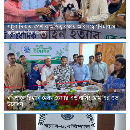
সাংবাদিকতা পেশার অস্তিত্ব রক্ষায় অবিলম্বে গণমাধ্যম
কমিশন গঠন করুন
বরিশালে রিহ্যাব হেলথ কেয়ার এন্ড নার্সিং হোম এর শুভ
উদ্বোধন