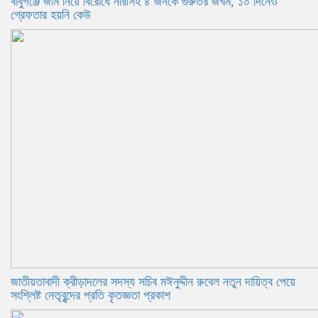
বাবুগঞ্জে জমি নিয়ে বিরোধে নারীসহ ৪ জনকে গুরুতর জখম, ১০ দিনেও
গ্রেফতার হয়নি কেউ
জাতীয়তাবাদী ক্রীড়াদলের সদস্য সচিব মঈনুদ্দীন রুবেল নতুন দায়িত্ব পেয়ে
সংশ্লিষ্ট নেতৃবৃন্দের প্রতি কৃতজ্ঞতা প্রকাশ