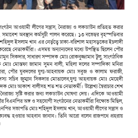
ধ সংগঠন আওয়ামী লীগের সন্ত্রাস, নৈরাজ্য ও লকডাউন প্রতিহত করার
 সমাবেশ অবস্থান কর্মসুচী পালন করেছে। ১৩ নভেম্বর বৃহস্পতিবার
িদুল ইসলাম খান এর নের্তৃত্বে ঢাকা-বরিশাল মহাসড়কের ইচলাদী
চী করেছে নেতাকর্মীরা। এসময় অন্যান্যদের মধ্যে উপস্থিত ছিলেন পৌর
ুন সিকদার, সাধারণ সম্পাদক মোঃ রোকনুজ্জামান টুলু, সাংগঠনিক
ক মোঃ মোস্তফা জামান সুমন বালী, মহিলা দলের সম্পাদিকা মনিরা
তারা, পৌর যুবদলের যুগ্ম-আহবায়ক মোঃ সবুজ ও কালাম ফরাজী,
্য সচিব জুম্মান সিকদার মোতালেব,যুগ্ম আহবায়ক মোঃ মেহেদী
্পাদক মোঃ আকাশ বালীসহ শত শত নেতাকর্মী। উল্লেখ্য স্বৈরাচার শেখ
ে নৈরাজ্য সৃষ্টি করার জন্য লকডাউন ঘোষণা দেয়। এদিকে আওয়ামী
র পৌর বিএনপির অঙ্গ ও সহযোগী সংগঠনের নেতাকর্মীরা বিক্ষোভ মিছিল,
নপির সভাপতি মোঃ শহিদুল ইসলাম খান, আওয়ামী লীগের সন্ত্রাস ও
 ঐক্যবদ্ধ হওয়ার আহবান জানান। তিনি আরো বলেন রাজপথে প্রহরায়
।