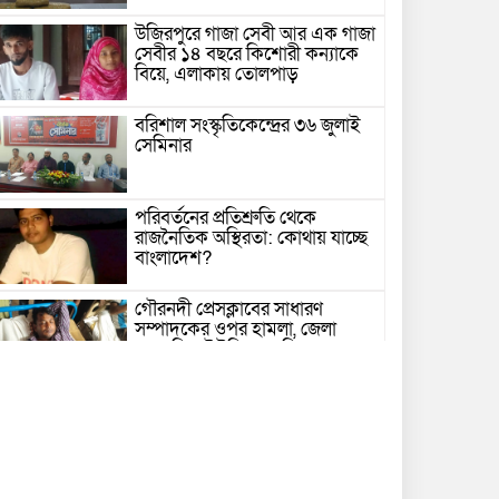
উজিরপুরে গাজা সেবী আর এক গাজা
সেবীর ১৪ বছরে কিশোরী কন্যাকে
বিয়ে, এলাকায় তোলপাড়
বরিশাল সংস্কৃতিকেন্দ্রের ৩৬ জুলাই
সেমিনার
পরিবর্তনের প্রতিশ্রুতি থেকে
রাজনৈতিক অস্থিরতা: কোথায় যাচ্ছে
বাংলাদেশ?
গৌরনদী প্রেসক্লাবের সাধারণ
সম্পাদকের ওপর হামলা, জেলা
সাংবাদিক ইউনিয়নের নিন্দা
১৭ বছরের সাজাপ্রাপ্ত অস্ত্র মামলার
পলাতক আসামি র‍্যাব-৮ এর
অভিযানে গ্রেফতার
বরিশালে সন্তানের সামনে বৃদ্ধা মাকে