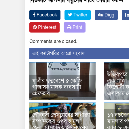
নিউজটি আপনার বন্ধুদের সাথে শেয়ার করুন
Facebook
Twitter
Digg
Pinterest
Print
Comments are closed.
‍এই ক্যাটাগরির ‍আরো সংবাদ
উজিরপুরে
যাত্রীর ছদ্মবেশে ৫ কেজি
এক গাজা 
গাঁজাসহ মাদক ব্যবসায়ী
কিশোরী কন
গ্রেফতার
এলাকায় 
গৌরনদী প্রেসক্লাবের সাধারণ
১৭ বছরের সা
সম্পাদকের ওপর হামলা,
মামলার 
জেলা সাংবাদিক ইউনিয়নের
র‍্যাব-৮ 