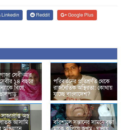
Linkedin
Reddit
Google Plus
 গাজা সেবী আর
সেবীর ১৪ বছরে
পরিবর্তনের প্রতিশ্রুতি থেকে
্যাকে বিয়ে,
রাজনৈতিক অস্থিরতা: কোথায়
তোলপাড়
যাচ্ছে বাংলাদেশ?
জাপ্রাপ্ত অস্ত্র
পলাতক আসামি
বরিশালে সন্তানের সামনে বৃদ্ধা
এর অভিযানে
মাকে কুপিয়ে জখম। থানায়