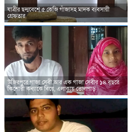
যাত্রীর ছদ্মবেশে ৫ কেজি গাঁজাসহ মাদক ব্যবসায়ী
গ্রেফতার
উজিরপুরে গাজা সেবী আর এক গাজা সেবীর ১৪ বছরে
কিশোরী কন্যাকে বিয়ে, এলাকায় তোলপাড়