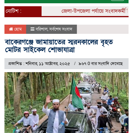
naviga
নোটিশ :
জেলা-উপজেলা পর্যায়ে সংবাদকর্মী নিয়োগ
হোম
বরিশাল
,
সর্বশেষ সংবাদ
বাকেরগঞ্জে জামায়াতের স্মরনকালের বৃহত
মোটর সাইকেল শোভাযাত্রা
প্রকাশিত : শনিবার, ১১ অক্টোবর, ২০২৫
৯৬৭ 0 বার সংবাদি দেখেছে