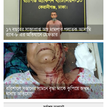
১৭ বছরের সাজাপ্রাপ্ত অস্ত্র মামলার পলাতক আসামি
র‍্যাব-৮ এর অভিযানে গ্রেফতার
বরিশালে সন্তানের সামনে বৃদ্ধা মাকে কুপিয়ে জখম।
থানায় অভিযোগ
সর্বশেষ আপডেট