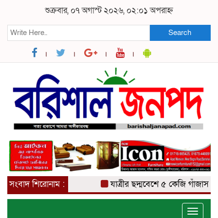
শুক্রবার, ০৭ অগাস্ট ২০২৬, ০২:০১ অপরাহ্ন
Search
সংবাদ শিরোনাম :
যাত্রীর ছদ্মবেশে ৫ কেজি গাঁজাসহ মাদক 
Toggle