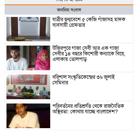
জনপ্রিয় সংবাদ
যাত্রীর ছদ্মবেশে ৫ কেজি গাঁজাসহ মাদক
ব্যবসায়ী গ্রেফতার
উজিরপুরে গাজা সেবী আর এক গাজা
সেবীর ১৪ বছরে কিশোরী কন্যাকে বিয়ে,
এলাকায় তোলপাড়
বরিশাল সংস্কৃতিকেন্দ্রের ৩৬ জুলাই
সেমিনার
পরিবর্তনের প্রতিশ্রুতি থেকে রাজনৈতিক
অস্থিরতা: কোথায় যাচ্ছে বাংলাদেশ?
গৌরনদী প্রেসক্লাবের সাধারণ সম্পাদকের