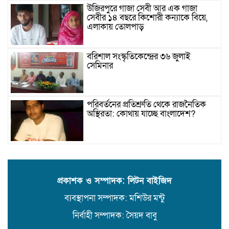
উজিরপুরে গাজা সেবী আর এক গাজা
সেবীর ১৪ বছরে কিশোরী কন্যাকে বিয়ে,
এলাকায় তোলপাড়
বরিশাল সংস্কৃতিকেন্দ্রের ৩৬ জুলাই
সেমিনার
পরিবর্তনের প্রতিশ্রুতি থেকে রাজনৈতিক
অস্থিরতা: কোথায় যাচ্ছে বাংলাদেশ?
গৌরনদী প্রেসক্লাবের সাধারণ সম্পাদকের
ওপর হামলা, জেলা সাংবাদিক ইউনিয়নের
নিন্দা
প্রকাশক ও সম্পাদক: লিটন বাইজিদ
ব্যবস্থাপনা সম্পাদক: মশিউর মন্টু
১৭ বছরের সাজাপ্রাপ্ত অস্ত্র মামলার পলাতক
আসামি র‍্যাব-৮ এর অভিযানে গ্রেফতার
নির্বাহী সম্পাদক: সৈয়দ বাবু