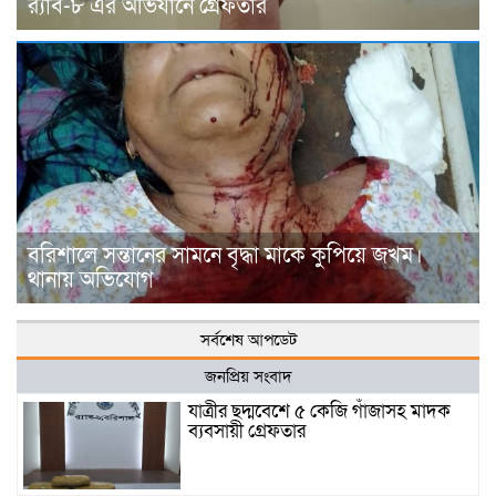
র‍্যাব-৮ এর অভিযানে গ্রেফতার
বরিশালে সন্তানের সামনে বৃদ্ধা মাকে কুপিয়ে জখম।
থানায় অভিযোগ
সর্বশেষ আপডেট
জনপ্রিয় সংবাদ
যাত্রীর ছদ্মবেশে ৫ কেজি গাঁজাসহ মাদক
ব্যবসায়ী গ্রেফতার