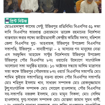
মোঃএমদাদুল কাসেম সেন্টু, উজিরপুর প্রতিনিধিঃ বিএনপির ৩১ দফা
দাবি বিএনপির ভারপ্রাপ্ত চেয়ারম্যান তারেক রহমানের নির্দেশনা
বাস্তবায়ন করার লক্ষ্যে জাতীয়তাবাদী কেন্দ্রীয় কমিটির সদস্য, বরিশাল
জেলা বিএনপির যুগ্ন- আহবায়ক, উজিরপুর উপজেলা বিএনপির
সভাপতি, উজিরপুর – বানারীপাড়া – ২ আসনের গন মানুষের নেতা
এস সরফুদ্দিন আহমেদ সান্টুর নির্দেশনায় উজিরপুর উপজেলা
উজিরপুর পৌর বিএনপির ৮নং ওয়ার্ডের উদ্যোগে সাংগঠনিক
আলোচনা সভা অনুষ্ঠিত হয়েছে। ১০ অক্টোবর সন্ধ্যায় আলিম মাদ্রাসার
সভা কক্ষে উজিরপুর পৌরসভার ৮নং ওয়ার্ড বিএনপির সভাপতি মোঃ
শামিম ভুইয়ার সভাপতিত্বে বক্তব্য রাখেন পৌর বিএনপির সভাপতি
মোঃ শহিদুল ইসলাম খান, সাধারণ সম্পাদক মোঃ রোকনুজ্জামান
টুলু,সাংগঠনিক সম্পাদক মোঃ সোহেল হাওলাদার, পৌর বিএনপির
সহ-সভাপতি নজরুল ইসলাম, মোঃ মামুন সিকদা, মোঃ সেলিম
হাওলাদার, যুগ্ম-সাধারণ সম্পাদক মোঃ মোস্তফা জামান সুমন বালী,