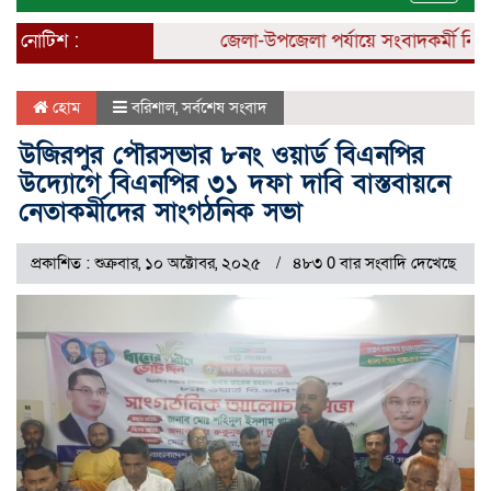
naviga
নোটিশ :
জেলা-উপজেলা পর্যায়ে সংবাদকর্মী নিয়োগ 
হোম
বরিশাল
,
সর্বশেষ সংবাদ
উজিরপুর পৌরসভার ৮নং ওয়ার্ড বিএনপির
উদ্যোগে বিএনপির ৩১ দফা দাবি বাস্তবায়নে
নেতাকর্মীদের সাংগঠনিক সভা
প্রকাশিত : শুক্রবার, ১০ অক্টোবর, ২০২৫
৪৮৩ 0 বার সংবাদি দেখেছে