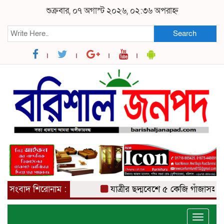
শুক্রবার, ০৭ অগাস্ট ২০২৬, ০২:৩৬ অপরাহ্ন
Search
সংবাদ শিরোনাম :
যাত্রীর ছদ্মবেশে ৫ কেজি গাঁজাসহ মাদক ব
Toggle