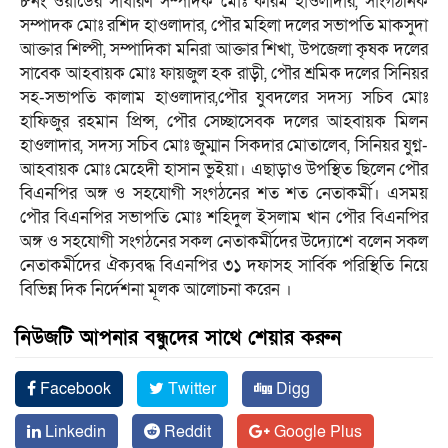
৮নং ওয়ার্ডের সাধারণ সম্পাদক মোঃ করিম হাওলাদার, সাংগঠনিক
সম্পাদক মোঃ রশিদ হাওলাদার, পৌর মহিলা দলের সভাপতি মাকসুদা
আক্তার শিল্পী, সম্পাদিকা মনিরা আক্তার শিখা, উপজেলা কৃষক দলের
সাবেক আহবায়ক মোঃ ফায়জুল হক রাড়ী, পৌর শ্রমিক দলের সিনিয়র
সহ-সভাপতি কালাম হাওলাদার,পৌর যুবদলের সদস্য সচিব মোঃ
হাফিজুর রহমান প্রিন্স, পৌর সেচ্ছাসেবক দলের আহবায়ক মিলন
হাওলাদার, সদস্য সচিব মোঃ জুম্মান সিকদার মোতালেব, সিনিয়র যুগ্ন-
আহবায়ক মোঃ মেহেদী হাসান ভুইয়া। এছাড়াও উপস্থিত ছিলেন পৌর
বিএনপির অঙ্গ ও সহযোগী সংগঠনের শত শত নেতাকর্মী। এসময়
পৌর বিএনপির সভাপতি মোঃ শহিদুল ইসলাম খান পৌর বিএনপির
অঙ্গ ও সহযোগী সংগঠনের সকল নেতাকর্মীদের উদ্যোশে বলেন সকল
নেতাকর্মীদের ঐক্যবদ্ধ বিএনপির ৩১ দফাসহ সার্বিক পরিস্থিতি নিয়ে
বিভিন্ন দিক নির্দেশনা মূলক আলোচনা করেন ।
নিউজটি আপনার বন্ধুদের সাথে শেয়ার করুন
Facebook
Twitter
Digg
Linkedin
Reddit
Google Plus