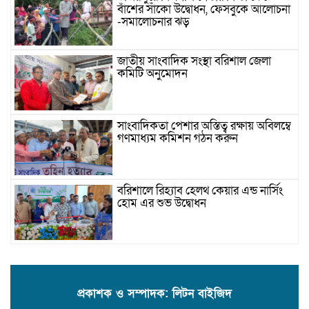
বাঁশের সাঁকো উদ্বোধন, ফেসবুকে আলোচনা
-সমালোচনার ঝড়
জাতীয় সাংবাদিক সংস্থা বরিশাল জেলা
কমিটি অনুমোদন
সাংবাদিকতা পেশার অস্তিত্ব রক্ষায় অবিলম্বে
গণমাধ্যম কমিশন গঠন করুন
বরিশালে রিহ্যাব হেলথ কেয়ার এন্ড নার্সিং
হোম এর শুভ উদ্বোধন
যাত্রীর ছদ্মবেশে ৫ কেজি গাঁজাসহ মাদক
ব্যবসায়ী গ্রেফতার
প্রকাশক ও সম্পাদক: লিটন বাইজিদ