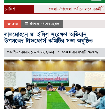
naviga
নোটিশ :
জেলা-উপজেলা পর্যায়ে সংবাদকর্মী নিয়োগ 
হোম
বরিশাল
,
সর্বশেষ সংবাদ
লালমোহনে মা ইলিশ সংরক্ষণ অভিযান
উপলক্ষ্যে টাস্কফোর্স কমিটির সভা অনুষ্ঠিত
প্রকাশিত : বুধবার, ১ অক্টোবর, ২০২৫
৬৬৪ 0 বার সংবাদি দেখেছে