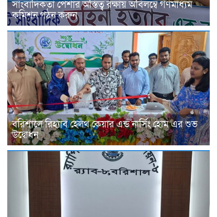
সাংবাদিকতা পেশার অস্তিত্ব রক্ষায় অবিলম্বে গণমাধ্যম
কমিশন গঠন করুন
বরিশালে রিহ্যাব হেলথ কেয়ার এন্ড নার্সিং হোম এর শুভ
উদ্বোধন