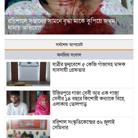
বরিশালে সন্তানের সামনে বৃদ্ধা মাকে কুপিয়ে জখম।
থানায় অভিযোগ
সর্বশেষ আপডেট
জনপ্রিয় সংবাদ
যাত্রীর ছদ্মবেশে ৫ কেজি গাঁজাসহ মাদক
ব্যবসায়ী গ্রেফতার
উজিরপুরে গাজা সেবী আর এক গাজা
সেবীর ১৪ বছরে কিশোরী কন্যাকে বিয়ে,
এলাকায় তোলপাড়
বরিশাল সংস্কৃতিকেন্দ্রের ৩৬ জুলাই
সেমিনার