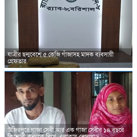
যাত্রীর ছদ্মবেশে ৫ কেজি গাঁজাসহ মাদক ব্যবসায়ী
গ্রেফতার
উজিরপুরে গাজা সেবী আর এক গাজা সেবীর ১৪ বছরে
কিশোরী কন্যাকে বিয়ে, এলাকায় তোলপাড়