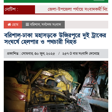
naviga
নোটিশ :
জেলা-উপজেলা পর্যায়ে সংবাদকর্মী নিয়োগ চল
হোম
বরিশাল
,
সর্বশেষ সংবাদ
বরিশাল-ঢাকা মহাসড়কে উজিরপুরে দুই ট্রাকের
সংঘর্ষে হেলপার ও পথচারী নিহত
প্রকাশিত : সোমবার, ৩০ জুন, ২০২৫
২৫৭ 0 বার সংবাদি দেখেছে