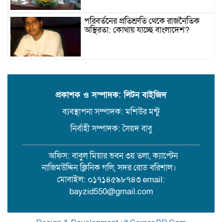
পরিবর্তনের প্রতিশ্রুতি থেকে রাজনৈতিক
অস্থিরতা: কোথায় যাচ্ছে বাংলাদেশ?
গৌরনদী প্রেসক্লাবের সাধারণ সম্পাদকের
ওপর হামলা, জেলা সাংবাদিক ইউনিয়নের
নিন্দা
প্রকাশক ও সম্পাদক: লিটন বাইজিদ
ব্যবস্থাপনা সম্পাদক: মশিউর মন্টু
১৭ বছরের সাজাপ্রাপ্ত অস্ত্র মামলার পলাতক
আসামি র‍্যাব-৮ এর অভিযানে গ্রেফতার
নির্বাহী সম্পাদক: সৈয়দ বাবু
অফিস: বাবুল মিয়ার ভবন ৩য় তলা, ক্যাপ্টেন
বরিশালে সন্তানের সামনে বৃদ্ধা মাকে
নাজিমউদ্দিন ক্লিনিক গলি, সদর রোড বরিশাল।
কুপিয়ে জখম। থানায় অভিযোগ
মোবাইল: ০১৭১৪৫৯৮৭৪৩ email:
bayzid550@gmail.com
লাকুটিয়া খাল খনন ছাড়াই ফেরত গেল
কোটি কোটি টাকার সরকারি বরাদ্দ