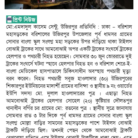
মো:এমদাদুল কাসেম সেন্টু, উজিরপুর প্রতিনিধি : ঢাকা – বরিশাল
মহাসড়কের বরিশালের উজিরপুর উপজেলার পূর্ব ধামসর গ্রামের
সোনার বাংলা স্কুল সংলগ্ন মহা সড়কের উপর দাঁড়িয়ে থাকা টাইলস
বোঝাই ট্রাকের সাথে আমবোঝাই অপর একটি ট্রাকের সংঘর্ষে ট্রাকের
হেলপার ও পথচারী নিহত হয়েছেন। সোমবার ৩০ জুন ভোররাতে দুই
ট্রাকের সংঘর্সে ঘটনা স্হানে হেলপার নিহত হন ও বরিশাল শেরে-ই-
বাংলা মেডিকেল হাসপাতালে চিকিৎসাধীন অবস্হায় পথচারী মৃত্যু
বরন করেন। নিহত পথচারী সবুজ হাওলাদার (৩০) উজিরপুরের
শিকারপুর ইউনিয়নের মাদার্শী গ্রামের বাসিন্দা ও স্থানীয় ৯ নং ওয়ার্ডের
ইউপি সদস্য মো. দুলাল হাওলাদারের পুত্র । এছাড়া নিহত
আমবোঝাই ট্রাকের হেলপার সোহেল (২০) কুষ্টিয়ার দৌলতপুর
থানাধীন বর্গির চর গ্রামের মো: রতনের পুত্র । স্থানীয় সুত্রে জানাযায়
সোমবার রাত ৩ টার দিকে পূর্ব ধামসর গ্রামের সোনার বাংলা স্কুল
সংলগ্ন মোল্লা বাড়ির সামনের মহাসড়কের পাশে টাইলস বোঝাই
ট্রাকটি দাঁড়িয়ে ছিল। তখনই পেছন থেকে আমবোঝাই ট্রাকটি
বেপরোয়া গতিতে এসে টাইলস বোঝাই ট্রাকটিকে ধাক্কা দেয়। এতে