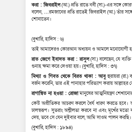
করা : জিবরাইল
(আ.) প্রতি রাতে নবী (সা.)-এর সঙ্গে ক
বলেন, …রমজানের প্রতি রাতেই জিবরাইল (আ.) তাঁর স
শোনাতেন।
(বুখারি, হাদিস : ৬)
তাই আমাদেরও কোরআন অধ্যয়ন ও আমলে মনোযোগী হ
রাত জেগে ইবাদত করা : রাসুল
(সা.) বলেছেন, যে ব্যক
গুনাহ ক্ষমা করে দেওয়া হয়। (বুখারি, হাদিস : ৩৭)
মিথ্যা ও গিবত থেকে বিরত থাকা : আবু
হুরায়রা (রা.)
বর্জন করেনি, তার এই পানাহার পরিত্যাগ করায় আল্লাহর 
রাগান্বিত না হওয়া : রোজা
মানুষের আত্মনিয়ন্ত্রণ শেখানো
কেউ অপ্রীতিকর আচরণ করলে ধৈর্য ধারণ করতে হবে। আবু হ
ঢালস্বরূপ। সুতরাং অশ্লীলতা করবে না এবং মূর্খের ম
দেয়, তবে সে যেন দুইবার বলে, আমি সাওম পালন করছি
(বুখারি, হাদিস : ১৮৯৪)