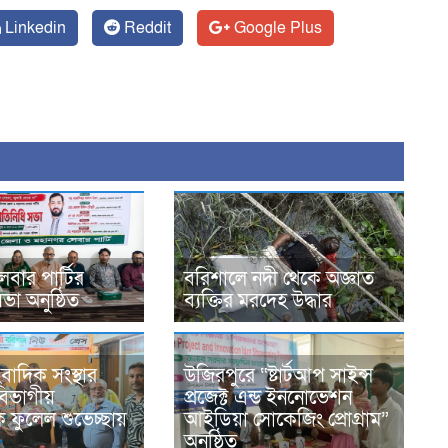
Linkedin
Reddit
Google Plus
েবার পার্টির
বরিশালে নদী থেকে অজ্ঞাত
সভা অনুষ্ঠিত
ব্যক্তির মরদেহ উদ্ধার
বাদিক সংস্থার
উজিরপুরে “ষ্টার্টআপ সাইন্স
 বিভাগীয়
প্রজেক্ট এন্ড ইননোভেশন
 ফুলেল শুভেচ্ছায়
আইডিয়া সোকেজিং প্রোগ্রাম”
অনুষ্ঠিত