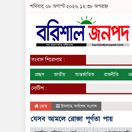
শনিবার, ০৮ অগাস্ট ২০২৬, ১২:৩৮ অপরাহ্ন
সংবাদ শিরোনাম :
প্রচ্ছদ
জাতীয়
আন্তর্জাতিক
রাজনীতি
ক
নোটিশ :
হোম
ইসলাম
,
সর্বশেষ সংবাদ
যেসব আমলে রোজা পূর্ণতা পায়