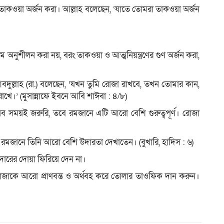
 তাকওয়া অর্জন করা। আল্লাহ বলেছেন, ‘যাতে তোমরা তাকওয়া অর্জন
 সংযম অনুশীলন করা নয়, বরং তাকওয়া ও আত্মনিয়ন্ত্রণের গুণ অর্জন করা,
ুল্লাহ (রা.) বলেছেন, ‘যখন তুমি রোজা রাখবে, তখন তোমার কান,
াখে।’ (মুসান্নাফে ইবনে আবি শাঈবা : ৪/৮)
 সময়ই জরুরি, তবে রমজানে এটি আরো বেশি গুরুত্বপূর্ণ। রোজা
ে রমজানে তিনি আরো বেশি উদারতা দেখাতেন। (বুখারি, হাদিস : ৬)
দারের দোয়া ফিরিয়ে দেন না।
োজাকে আরো প্রাণবন্ত ও অর্থবহ করে তোলার তাওফিক দান করুন।