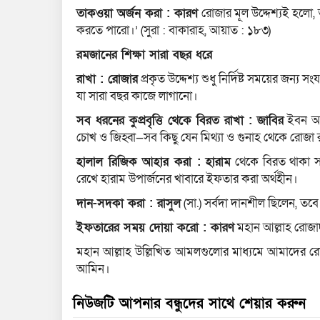
তাকওয়া অর্জন করা : কারণ
রোজার মূল উদ্দেশ্যই হলো,
করতে পারো।’ (সুরা : বাকারাহ, আয়াত : ১৮৩)
রমজানের শিক্ষা সারা বছর ধরে
রাখা : রোজার
প্রকৃত উদ্দেশ্য শুধু নির্দিষ্ট সময়ের জন্য
যা সারা বছর কাজে লাগানো।
সব ধরনের কুপ্রবৃত্তি থেকে বিরত রাখা : জাবির
ইবন আবদ
চোখ ও জিহ্বা—সব কিছু যেন মিথ্যা ও গুনাহ থেকে রোজা র
হালাল রিজিক আহার করা : হারাম
থেকে বিরত থাকা সব
রেখে হারাম উপার্জনের খাবারে ইফতার করা অর্থহীন।
দান-সদকা করা : রাসুল
(সা.) সর্বদা দানশীল ছিলেন, তব
ইফতারের সময় দোয়া করো : কারণ
মহান আল্লাহ রোজা
মহান আল্লাহ উল্লিখিত আমলগুলোর মাধ্যমে আমাদের র
আমিন।
নিউজটি আপনার বন্ধুদের সাথে শেয়ার করুন