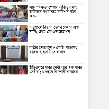
সাংবাদিকতা পেশার অস্তিত্ব রক্ষায়
অবিলম্বে গণমাধ্যম কমিশন গঠন
করুন
বরিশালে রিহ্যাব হেলথ কেয়ার এন্ড
নার্সিং হোম এর শুভ উদ্বোধন
যাত্রীর ছদ্মবেশে ৫ কেজি গাঁজাসহ
মাদক ব্যবসায়ী গ্রেফতার
উজিরপুরে গাজা সেবী আর এক গাজা
সেবীর ১৪ বছরে কিশোরী কন্যাকে
বিয়ে, এলাকায় তোলপাড়
বরিশাল সংস্কৃতিকেন্দ্রের ৩৬ জুলাই
সেমিনার
পরিবর্তনের প্রতিশ্রুতি থেকে