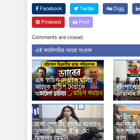
Facebook
Twitter
Digg
Pinterest
Print
Comments are closed.
‍এই ক্যাটাগরির ‍আরো সংবাদ
এক স্বাচিপ নেতাকে হটিয়ে
আরেক স্বাচিপ নেতাকে
বরিশালে ল
আনলো ড্যাব!
প্রতিনিধি 
জাতীয় সাং
ঢাকা স্পোর্টিং ক্লাবের আবারও
নবনিযুক্ত
সভাপতি হলেন ইঞ্জি: মো:
সভাপতিকে
মিজানুর রহমান
বরণ