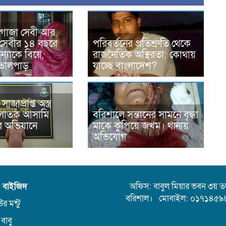
 গাজা সেবী আর
সেবীর ১৪ বছরে
পরিবর্তনের প্রতিশ্রুতি থেকে
্যাকে বিয়ে,
রাজনৈতিক অস্থিরতা: কোথায়
তোলপাড়
যাচ্ছে বাংলাদেশ?
জাপ্রাপ্ত অস্ত্র
পলাতক আসামি
বরিশালে সন্তানের সামনে বৃদ্ধা
এর অভিযানে
মাকে কুপিয়ে জখম। থানায়
অভিযোগ
ন বাইজিদ
অফিস: বাবুল মিয়ার ভবন ৩য় তলা,
বরিশাল। মোবাইল: ০১৭১৪৫৯
র মন্টু
 বাবু