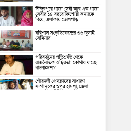
উজিরপুরে গাজা সেবী আর এক গাজা
সেবীর ১৪ বছরে কিশোরী কন্যাকে
বিয়ে, এলাকায় তোলপাড়
বরিশাল সংস্কৃতিকেন্দ্রের ৩৬ জুলাই
সেমিনার
পরিবর্তনের প্রতিশ্রুতি থেকে
রাজনৈতিক অস্থিরতা: কোথায় যাচ্ছে
বাংলাদেশ?
গৌরনদী প্রেসক্লাবের সাধারণ
সম্পাদকের ওপর হামলা, জেলা
সাংবাদিক ইউনিয়নের নিন্দা
১৭ বছরের সাজাপ্রাপ্ত অস্ত্র মামলার
পলাতক আসামি র‍্যাব-৮ এর
অভিযানে গ্রেফতার
বরিশালে সন্তানের সামনে বৃদ্ধা মাকে