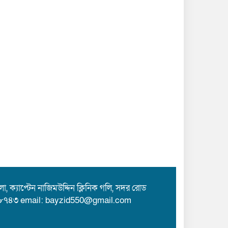
 ক্যাপ্টেন নাজিমউদ্দিন ক্লিনিক গলি, সদর রোড
৮৭৪৩ email: bayzid550@gmail.com