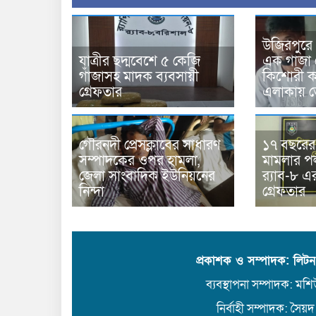
উজিরপুরে
যাত্রীর ছদ্মবেশে ৫ কেজি
এক গাজা 
গাঁজাসহ মাদক ব্যবসায়ী
কিশোরী কন
গ্রেফতার
এলাকায় 
গৌরনদী প্রেসক্লাবের সাধারণ
১৭ বছরের সা
সম্পাদকের ওপর হামলা,
মামলার 
জেলা সাংবাদিক ইউনিয়নের
র‍্যাব-৮ 
নিন্দা
গ্রেফতার
প্রকাশক ও সম্পাদক: লিট
ব্যবস্থাপনা সম্পাদক: মশিউ
নির্বাহী সম্পাদক: সৈয়দ