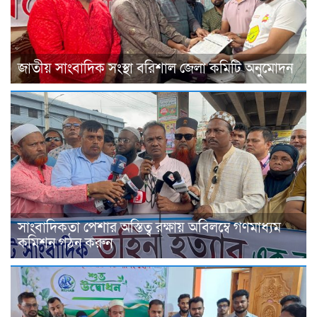
জাতীয় সাংবাদিক সংস্থা বরিশাল জেলা কমিটি অনুমোদন
সাংবাদিকতা পেশার অস্তিত্ব রক্ষায় অবিলম্বে গণমাধ্যম
কমিশন গঠন করুন