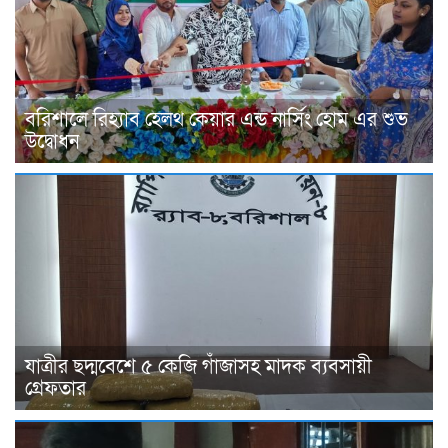
বরিশালে রিহ্যাব হেলথ কেয়ার এন্ড নার্সিং হোম এর শুভ
উদ্বোধন
যাত্রীর ছদ্মবেশে ৫ কেজি গাঁজাসহ মাদক ব্যবসায়ী
গ্রেফতার