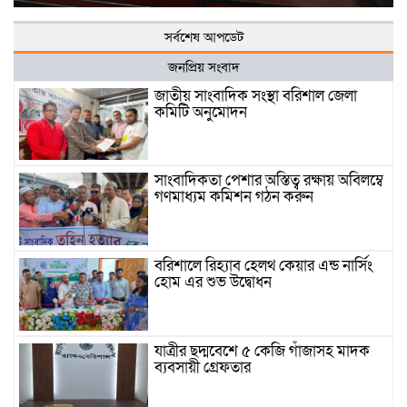
সর্বশেষ আপডেট
জনপ্রিয় সংবাদ
জাতীয় সাংবাদিক সংস্থা বরিশাল জেলা
কমিটি অনুমোদন
সাংবাদিকতা পেশার অস্তিত্ব রক্ষায় অবিলম্বে
গণমাধ্যম কমিশন গঠন করুন
বরিশালে রিহ্যাব হেলথ কেয়ার এন্ড নার্সিং
হোম এর শুভ উদ্বোধন
যাত্রীর ছদ্মবেশে ৫ কেজি গাঁজাসহ মাদক
ব্যবসায়ী গ্রেফতার