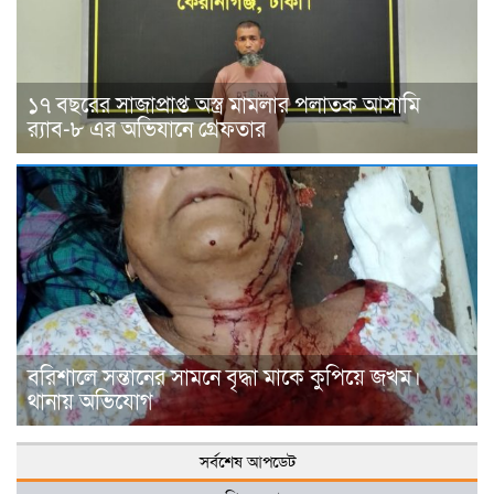
১৭ বছরের সাজাপ্রাপ্ত অস্ত্র মামলার পলাতক আসামি
র‍্যাব-৮ এর অভিযানে গ্রেফতার
বরিশালে সন্তানের সামনে বৃদ্ধা মাকে কুপিয়ে জখম।
থানায় অভিযোগ
সর্বশেষ আপডেট