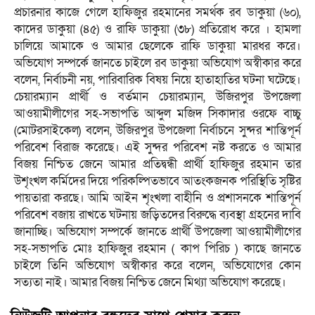
প্রচারনার কাজে গেলে হাফিজুর রহমানের সমর্থক রব ডাকুয়া (৬০),
কাদের ডাকুয়া (৪৫) ও রাফি ডাকুয়া (৩৮) প্রতিরোধ করে । হামলা
চালিয়ে আমাকে ও আমার ছেলেকে রাফি ডাকুয়া মারধর করে।
অভিযোগ সম্পর্কে জানতে চাইলে রব ডাকুয়া অভিযোগ অস্বীকার করে
বলেন, নির্বাচনী নয়, পারিবারিক বিষয় নিয়ে হাতাহাতির ঘটনা ঘটেছে।
চেয়ারম্যান প্রার্থী ও বর্তমান চেয়ারম্যান, উজিরপুর উপজেলা
আওয়ামীলীগের সহ-সভাপতি আব্দুল মজিদ সিকাদার ওরফে বাচ্চু
(মোটরসাইকেল) বলেন, উজিরপুর উপজেলা নির্বাচনে সুন্দর শান্তিপূর্ন
পরিবেশ বিরাজ করেছে। এই সুন্দর পরিবেশ নষ্ট করতে ও আমার
বিজয় নিশ্চিত জেনে আমার প্রতিদ্বন্ধী প্রার্থী হাফিজুর রহমান তার
উশৃংখল কর্মিদের দিয়ে পরিকল্পিতভাবে আতংকজনক পরিস্থিতি সৃষ্টির
পায়তারা করছে। আমি আইন শৃংখলা বাহীনি ও প্রশাসনকে শান্তিপূর্ন
পরিবেশ বজায় রাখতে ঘটনায় জড়িতদের বিরুদ্ধে ব্যবস্থা গ্রহনের দাবি
জানাচ্ছি। অভিযোগ সম্পর্কে জানতে প্রার্থী উপজেলা আওয়ামীলীগের
সহ-সভাপতি মোঃ হাফিজুর রহমান ( কাপ পিরিচ ) কাছে জানতে
চাইলে তিনি অভিযোগ অস্বীকার করে বলেন, অভিযোগের কোন
সত্যতা নাই। আমার বিজয় নিশ্চিত জেনে মিথ্যা অভিযোগ করেছে।