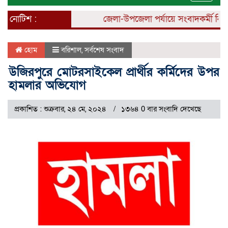
naviga
নোটিশ :
জেলা-উপজেলা পর্যায়ে সংবাদকর্মী নিয়োগ 
হোম
বরিশাল
,
সর্বশেষ সংবাদ
উজিরপুরে মোটরসাইকেল প্রার্থীর কর্মিদের উপর
হামলার অভিযোগ
প্রকাশিত : শুক্রবার, ২৪ মে, ২০২৪
১৩৬৪ 0 বার সংবাদি দেখেছে