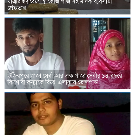
যাত্রীর ছদ্মবেশে ৫ কেজি গাঁজাসহ মাদক ব্যবসায়ী
গ্রেফতার
উজিরপুরে গাজা সেবী আর এক গাজা সেবীর ১৪ বছরে
কিশোরী কন্যাকে বিয়ে, এলাকায় তোলপাড়