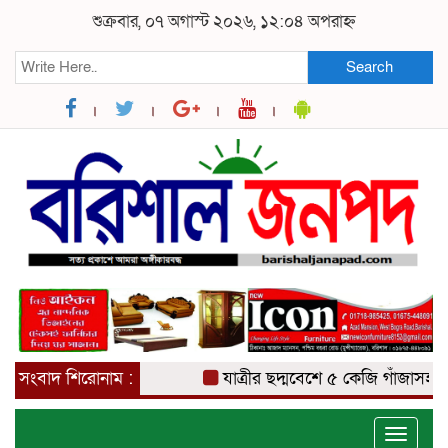
শুক্রবার, ০৭ অগাস্ট ২০২৬, ১২:০৪ অপরাহ্ন
Search
সংবাদ শিরোনাম :
যাত্রীর ছদ্মবেশে ৫ কেজি গাঁজাসহ মাদক ব
Toggle