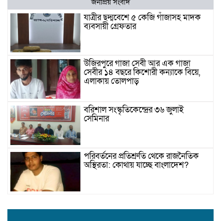
জনপ্রিয় সংবাদ
যাত্রীর ছদ্মবেশে ৫ কেজি গাঁজাসহ মাদক
ব্যবসায়ী গ্রেফতার
উজিরপুরে গাজা সেবী আর এক গাজা
সেবীর ১৪ বছরে কিশোরী কন্যাকে বিয়ে,
এলাকায় তোলপাড়
বরিশাল সংস্কৃতিকেন্দ্রের ৩৬ জুলাই
সেমিনার
পরিবর্তনের প্রতিশ্রুতি থেকে রাজনৈতিক
অস্থিরতা: কোথায় যাচ্ছে বাংলাদেশ?
গৌরনদী প্রেসক্লাবের সাধারণ সম্পাদকের
ওপর হামলা, জেলা সাংবাদিক ইউনিয়নের
নিন্দা