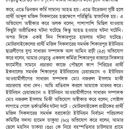
করে, এতে তিনজন কর্মি সামান্য আহত হয়। এতে উত্তেজনা সৃষ্টি হলে
প্রার্থী আব্দুল মজিদ সিকদারের হস্তক্ষেপে পরিস্থিতি স্বাভাবিক হয়। এ
অভিযোগ অস্বীকার করে অলক বলেন, পাশাপাশি মিছিল যাওয়ায়
কিছুটা অপ্রীতিকর ঘটনা ঘটেছে কিন্তু আহত হওয়ার ঘটনা ঘটেনি।
অপর দিকে একই দিন শিকারপুরে হামলার ঘটনা ঘটেছে।
মোটরসাইকেলের প্রার্থী মজিদ সিকদারের সমর্থক শিকারপুর ইউনিয়ন
ছাত্রলীগের যুগ্ম সাধারন সম্পাদক আল আমিন রাঢ়ী (২৫) অভিযোগ
করে বলেন, আমার নেতৃত্বে একদল কর্মিরা শিকারপুর বাজারে সিকদার
ফার্মেসীর সামনে প্রচারনা কাজে পৌছলে কাপ পিরিচের প্রার্থী
ইকবালের সমর্থক শিকারপুর ইউনিয়নের চেয়ারম্যান ও ইউনিয়ন
আওয়ামীলীগের সাধারন সম্পাদক মোঃ নজরুল ইসলাম মাঝী
প্রচারনায় বাধা দেন। আমি প্রতিবাদ করলে আমাকে মারধর করে।
ইউনিয়ন চেয়ারম্যান ও ইউনিয়ন আওয়ামীলীগের সাধারন সম্পাদক
মোঃ নজরুল ইসলাম মিঝী অভিযোগ অস্বীকার করে বলেন, পোষ্টাল
লাগাতে গেলে তর্কাতর্কির ঘটনা ঘটে । মোটরসাইকেল প্রতীকের প্রার্থী
মজিদ সিকদারের সমর্থক বরাকোঠা ইউনিয়ন নির্বাচন পরিচালনা
কমিটির সদস্য হামেদ ডাকুয়া (৬০) অভিযোগ করে বলেন, আমার
ছেলে মহসিন ডাকুয়া (৩৫) কে নিয়ে বৃহস্পতিবার চাউলহার গ্রামে