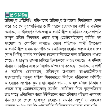
উজিরপুর প্রতিনিধি: বরিশালের উজিরপুর উপজেলা নির্বাচনকে কেন্দ্র
করে ২৩ মে বৃহস্পতিবার ৩ টি স্হানে চেয়ারম্যান প্রার্থী ও বর্তমান
চেয়ারম্যান, উজিরপুর উপজেলা আওয়ামীলীগের সিনিয়র সহ-সভাপতি
আব্দুল মজিদ সিকাদার ওরফে বাচ্চু (মোটরসাইকেল) কর্মিরা গন
সংযোগ ও পোস্টাল লাগাতে গেলে প্রতিপক্ষ প্রার্থী উপজেলা
আওয়ামীলীগের সহ-সভাপতি মোঃ হাফিজুর রহমান ওরফে ইকবালের
(কাপ পিরিচ) মার্কার সমর্থকরা হামলা চালিয়েছে বলে অভিযোগ পাওয়া
গেছে। এ ছাড়াও হামলা চালিয়ে তিনজনকে আহত করেছে। এ ঘটনায়
থানায় ও নির্বাচন অফিসে লিখিত অভিযোগ করেছে । চেয়ারম্যান প্রার্থী
ও বর্তমান চেয়ারম্যান, উজিরপুর উপজেলা আওয়ামীলীগের
সহসভাপতি আব্দুল মজিদ সিকাদারের নির্বাচন পরিচালনা কমিটির
আহবায়ক অশোক কুমার হাওলাদার জানান, আব্দুল মজিদ সিকাদার
ওরফে বাচ্চু (মোটরসাইকেল) সমর্থক –কর্মিদের নিয়ে বৃহস্পতিবার
রাত সাড়ে ৯টারদিকে জল্লা ইউনিয়নের জল্লা চৌমাথা বটতলা এলাকায়
গনসংযোগে গেলে হাফিজুর রহমানের সমর্থক অপূর্ব ও অলকের
নেতৃত্বে ২০/৩০ জন উশৃংখল কর্মিরা মিছিলের মধ্যে ঢুকে ধাক্কাধাক্কি