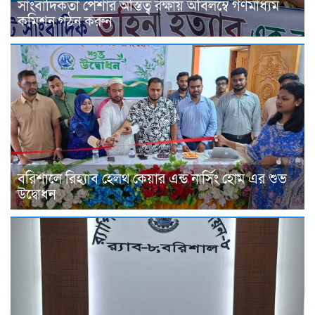
সাংবাদিকতা পেশার অস্তিত্ব রক্ষায় অবিলম্বে গণমাধ্যম
কমিশন গঠন করুন
বরিশালে রিহ্যাব হেলথ কেয়ার এন্ড নার্সিং হোম এর শুভ
উদ্বোধন