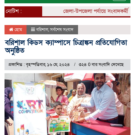
naviga
নোটিশ :
জেলা-উপজেলা পর্যায়ে সংবাদকর্মী নিয়োগ
হোম
বরিশাল
,
সর্বশেষ সংবাদ
বরিশাল কিডস ক্যাম্পাসে চিত্রাঙ্কন প্রতিযোগিতা
অনুষ্ঠিত
প্রকাশিত : বৃহস্পতিবার, ১৬ মে, ২০২৪
৩২৪ 0 বার সংবাদি দেখেছে