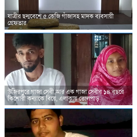
যাত্রীর ছদ্মবেশে ৫ কেজি গাঁজাসহ মাদক ব্যবসায়ী
গ্রেফতার
উজিরপুরে গাজা সেবী আর এক গাজা সেবীর ১৪ বছরে
কিশোরী কন্যাকে বিয়ে, এলাকায় তোলপাড়