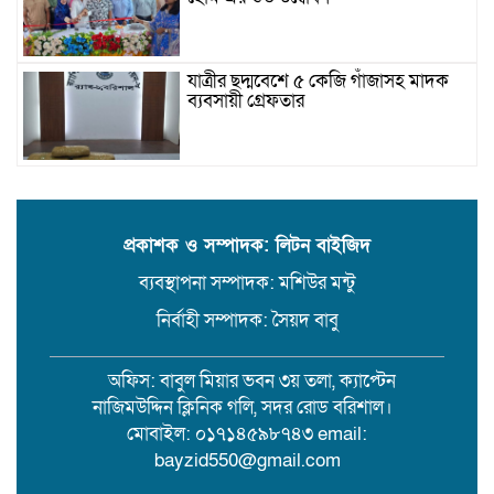
যাত্রীর ছদ্মবেশে ৫ কেজি গাঁজাসহ মাদক
ব্যবসায়ী গ্রেফতার
উজিরপুরে গাজা সেবী আর এক গাজা
সেবীর ১৪ বছরে কিশোরী কন্যাকে বিয়ে,
এলাকায় তোলপাড়
প্রকাশক ও সম্পাদক: লিটন বাইজিদ
ব্যবস্থাপনা সম্পাদক: মশিউর মন্টু
বরিশাল সংস্কৃতিকেন্দ্রের ৩৬ জুলাই
সেমিনার
নির্বাহী সম্পাদক: সৈয়দ বাবু
অফিস: বাবুল মিয়ার ভবন ৩য় তলা, ক্যাপ্টেন
পরিবর্তনের প্রতিশ্রুতি থেকে রাজনৈতিক
নাজিমউদ্দিন ক্লিনিক গলি, সদর রোড বরিশাল।
অস্থিরতা: কোথায় যাচ্ছে বাংলাদেশ?
মোবাইল: ০১৭১৪৫৯৮৭৪৩ email:
bayzid550@gmail.com