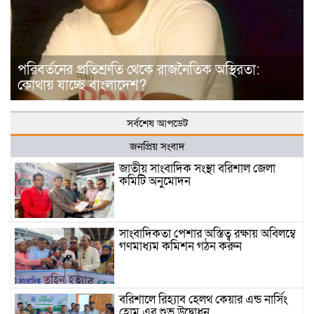
পরিবর্তনের প্রতিশ্রুতি থেকে রাজনৈতিক অস্থিরতা:
কোথায় যাচ্ছে বাংলাদেশ?
সর্বশেষ আপডেট
জনপ্রিয় সংবাদ
জাতীয় সাংবাদিক সংস্থা বরিশাল জেলা
কমিটি অনুমোদন
সাংবাদিকতা পেশার অস্তিত্ব রক্ষায় অবিলম্বে
গণমাধ্যম কমিশন গঠন করুন
বরিশালে রিহ্যাব হেলথ কেয়ার এন্ড নার্সিং
হোম এর শুভ উদ্বোধন