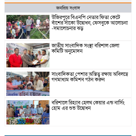
জনপ্রিয় সংবাদ
উজিরপুরে বিএনপি নেতার ফিতা কেটে
বাঁশের সাঁকো উদ্বোধন, ফেসবুকে আলোচনা
-সমালোচনার ঝড়
জাতীয় সাংবাদিক সংস্থা বরিশাল জেলা
কমিটি অনুমোদন
সাংবাদিকতা পেশার অস্তিত্ব রক্ষায় অবিলম্বে
গণমাধ্যম কমিশন গঠন করুন
বরিশালে রিহ্যাব হেলথ কেয়ার এন্ড নার্সিং
হোম এর শুভ উদ্বোধন
যাত্রীর ছদ্মবেশে ৫ কেজি গাঁজাসহ মাদক