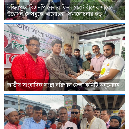
উজিরপুরে বিএনপি নেতার ফিতা কেটে বাঁশের সাঁকো
উদ্বোধন, ফেসবুকে আলোচনা -সমালোচনার ঝড়
জাতীয় সাংবাদিক সংস্থা বরিশাল জেলা কমিটি অনুমোদন