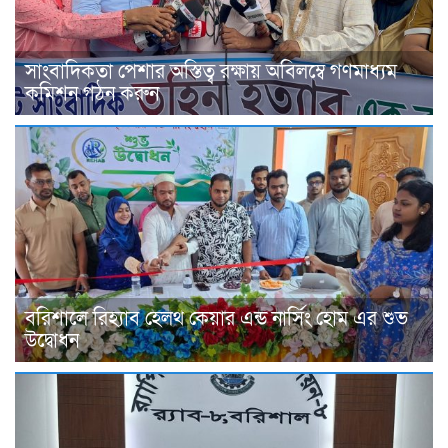
সাংবাদিকতা পেশার অস্তিত্ব রক্ষায় অবিলম্বে গণমাধ্যম
কমিশন গঠন করুন
বরিশালে রিহ্যাব হেলথ কেয়ার এন্ড নার্সিং হোম এর শুভ
উদ্বোধন