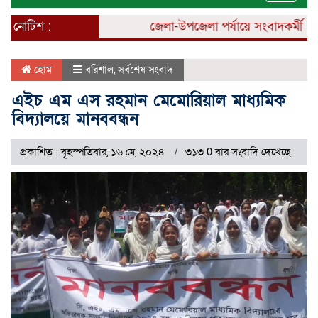
naviga
নোটিশ :
জেলা-উপজেলা পর্যায়ে সংবাদকর্মী নিয়ো
হোম
বরিশাল
,
সর্বশেষ সংবাদ
এইচ এম এস রহমান মেমোরিয়াল মাধ্যমিক
বিদ্যালয়ে মানববন্ধন
প্রকাশিত : বৃহস্পতিবার, ১৬ মে, ২০২৪
৩১৩ 0 বার সংবাদি দেখেছে