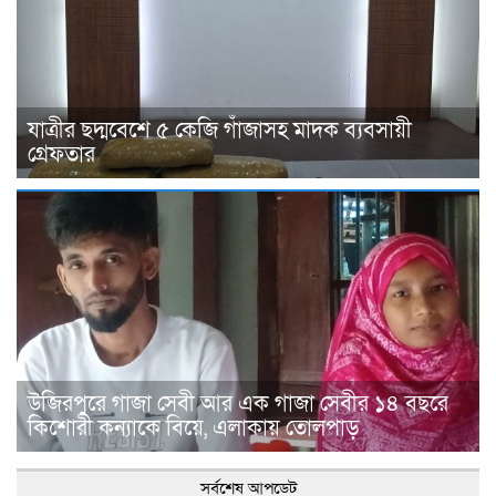
যাত্রীর ছদ্মবেশে ৫ কেজি গাঁজাসহ মাদক ব্যবসায়ী
গ্রেফতার
উজিরপুরে গাজা সেবী আর এক গাজা সেবীর ১৪ বছরে
কিশোরী কন্যাকে বিয়ে, এলাকায় তোলপাড়
সর্বশেষ আপডেট