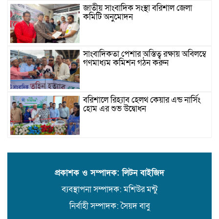
জাতীয় সাংবাদিক সংস্থা বরিশাল জেলা
কমিটি অনুমোদন
সাংবাদিকতা পেশার অস্তিত্ব রক্ষায় অবিলম্বে
গণমাধ্যম কমিশন গঠন করুন
বরিশালে রিহ্যাব হেলথ কেয়ার এন্ড নার্সিং
হোম এর শুভ উদ্বোধন
যাত্রীর ছদ্মবেশে ৫ কেজি গাঁজাসহ মাদক
ব্যবসায়ী গ্রেফতার
প্রকাশক ও সম্পাদক: লিটন বাইজিদ
ব্যবস্থাপনা সম্পাদক: মশিউর মন্টু
উজিরপুরে গাজা সেবী আর এক গাজা
সেবীর ১৪ বছরে কিশোরী কন্যাকে বিয়ে,
নির্বাহী সম্পাদক: সৈয়দ বাবু
এলাকায় তোলপাড়