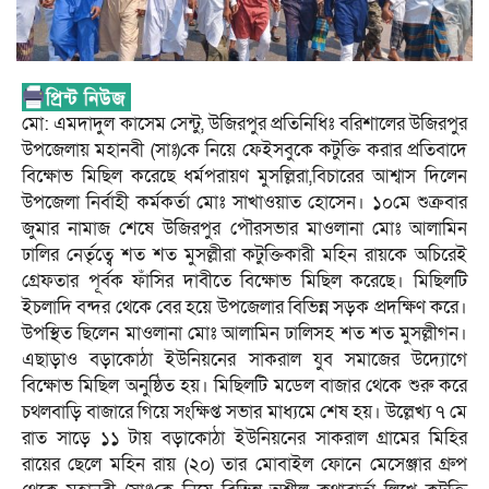
মো: এমদাদুল কাসেম সেন্টু, উজিরপুর প্রতিনিধিঃ বরিশালের উজিরপুর
উপজেলায় মহানবী (সাঃ)কে নিয়ে ফেইসবুকে কটুক্তি করার প্রতিবাদে
বিক্ষোভ মিছিল করেছে ধর্মপরায়ণ মুসল্লিরা,বিচারের আশ্বাস দিলেন
উপজেলা নির্বাহী কর্মকর্তা মোঃ সাখাওয়াত হোসেন। ১০মে শুক্রবার
জুমার নামাজ শেষে উজিরপুর পৌরসভার মাওলানা মোঃ আলামিন
ঢালির নের্তৃত্বে শত শত মুসল্লীরা কটুক্তিকারী মহিন রায়কে অচিরেই
গ্রেফতার পূর্বক ফাঁসির দাবীতে বিক্ষোভ মিছিল করেছে। মিছিলটি
ইচলাদি বন্দর থেকে বের হয়ে উপজেলার বিভিন্ন সড়ক প্রদক্ষিণ করে।
উপস্থিত ছিলেন মাওলানা মোঃ আলামিন ঢালিসহ শত শত মুসল্লীগন।
এছাড়াও বড়াকোঠা ইউনিয়নের সাকরাল যুব সমাজের উদ্যোগে
বিক্ষোভ মিছিল অনুষ্ঠিত হয়। মিছিলটি মডেল বাজার থেকে শুরু করে
চথলবাড়ি বাজারে গিয়ে সংক্ষিপ্ত সভার মাধ্যমে শেষ হয়। উল্লেখ্য ৭ মে
রাত সাড়ে ১১ টায় বড়াকোঠা ইউনিয়নের সাকরাল গ্রামের মিহির
রায়ের ছেলে মহিন রায় (২০) তার মোবাইল ফোনে মেসেঞ্জার গ্রুপ