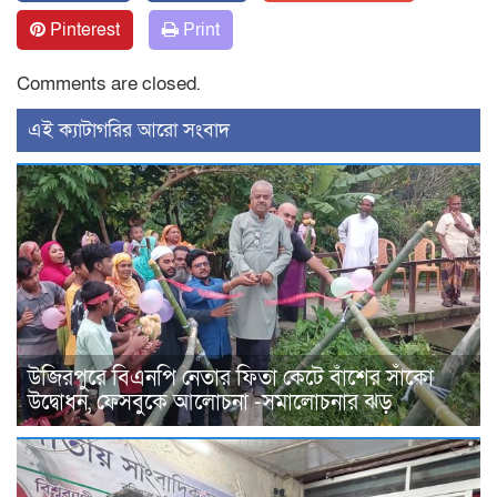
Pinterest
Print
Comments are closed.
‍এই ক্যাটাগরির ‍আরো সংবাদ
উজিরপুরে বিএনপি নেতার ফিতা কেটে বাঁশের সাঁকো
উদ্বোধন, ফেসবুকে আলোচনা -সমালোচনার ঝড়