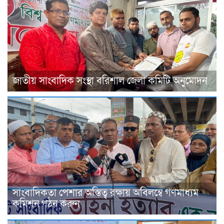
জাতীয় সাংবাদিক সংস্থা বরিশাল জেলা কমিটি অনুমোদন
সাংবাদিকতা পেশার অস্তিত্ব রক্ষায় অবিলম্বে গণমাধ্যম
কমিশন গঠন করুন