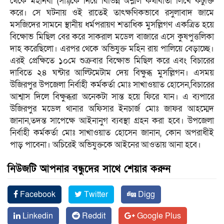
থেকে মহানবী (সাঃ)কে নিয়ে বিভিন্ন অশ্লীল কথাবার্তা লিখে কটুক্তি
করে। সে ঘটনায় ওই রাতেই তাৎক্ষণিকভাবে রসুলাবাদ জামে
মসজিদের সামনে স্থানীয় ধর্মপরায়ণ শতাধিক মুসল্লিগণ একত্রিত হয়ে
বিক্ষোভ মিছিল বের করে সাকরাল মডেল বাজারে এসে কুষপুত্তলিকা
দাহ করেছিলো। এরপর থেকে অভিযুক্ত মহিন রায় পালিয়ে বেড়াচ্ছে।
এরই প্রেক্ষিতে ১০মে শুক্রবার বিক্ষোভ মিছিল করে এবং বিচারের
দাবিতে ২৪ ঘন্টার আল্টিমেটাম দেয় বিক্ষুব্ধ মুসল্লিগন। এসময়
উজিরপুর উপজেলা নির্বাহী কর্মকর্তা মোঃ সাখাওয়াত হোসেন,বিচারের
আশ্বাস দিলে বিক্ষুব্ধরা অনেকটা সান্ত হয়ে ফিরে যান। এ ব্যপারে
উজিরপুর মডেল থানার অফিসার ইনচার্জ মোঃ জাফর আহম্মেদ
জানান,তদন্ত সাপেক্ষে আইনানুগ ব্যবস্থা গ্রহন করা হবে। উপজেলা
নির্বাহী কর্মকর্তা মোঃ সাখাওয়াত হোসেন জানান, কোন অপরাধীই
পাড় পাবেনা। অচিরেই অভিযুক্তকে আইনের আওতায় আনা হবে।
নিউজটি আপনার বন্ধুদের সাথে শেয়ার করুন
Facebook
Twitter
Digg
Linkedin
Reddit
Google Plus