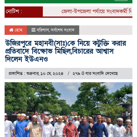
naviga
নোটিশ :
জেলা-উপজেলা পর্যায়ে সংবাদকর্মী নিয়োগ 
হোম
বরিশাল
,
সর্বশেষ সংবাদ
উজিরপুরে মহানবী(সাঃ)কে নিয়ে কটুক্তি করার
প্রতিবাদে বিক্ষোভ মিছিল,বিচারের আশ্বাস
দিলেন ইউএনও
প্রকাশিত : শুক্রবার, ১০ মে, ২০২৪
২৭৯ 0 বার সংবাদি দেখেছে