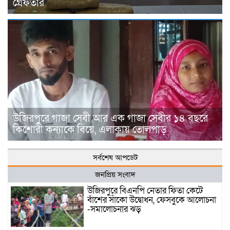
গ্রেফতার
উজিরপুরে গাজা সেবী আর এক গাজা সেবীর ১৪ বছরে
কিশোরী কন্যাকে বিয়ে, এলাকায় তোলপাড়
সর্বশেষ আপডেট
জনপ্রিয় সংবাদ
উজিরপুরে বিএনপি নেতার ফিতা কেটে
বাঁশের সাঁকো উদ্বোধন, ফেসবুকে আলোচনা
-সমালোচনার ঝড়