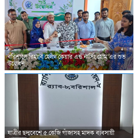
বরিশালে রিহ্যাব হেলথ কেয়ার এন্ড নার্সিং হোম এর শুভ
উদ্বোধন
যাত্রীর ছদ্মবেশে ৫ কেজি গাঁজাসহ মাদক ব্যবসায়ী