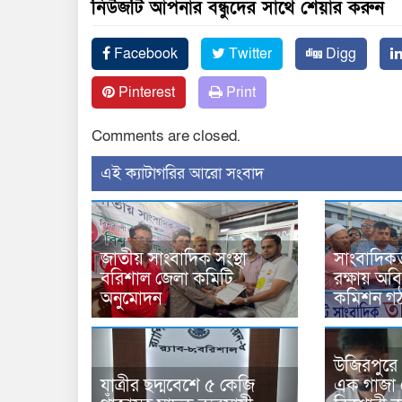
নিউজটি আপনার বন্ধুদের সাথে শেয়ার করুন
Facebook
Twitter
Digg
Pinterest
Print
Comments are closed.
‍এই ক্যাটাগরির ‍আরো সংবাদ
জাতীয় সাংবাদিক সংস্থা
সাংবাদিকতা
বরিশাল জেলা কমিটি
রক্ষায় অবি
অনুমোদন
কমিশন গ
উজিরপুরে
যাত্রীর ছদ্মবেশে ৫ কেজি
এক গাজা 