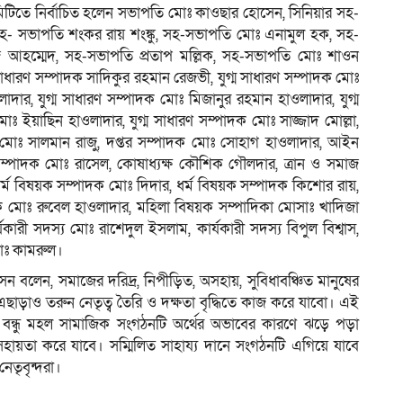
 কমিটিতে নির্বাচিত হলেন সভাপতি মোঃ কাওছার হোসেন, সিনিয়ার সহ-
- সভাপতি শংকর রায় শংঙ্কু, সহ-সভাপতি মোঃ এনামুল হক, সহ-
 আহম্মেদ, সহ-সভাপতি প্রতাপ মল্লিক, সহ-সভাপতি মোঃ শাওন
াধারণ সম্পাদক সাদিকুর রহমান রেজভী, যুগ্ম সাধারণ সম্পাদক মোঃ
দার, যুগ্ম সাধারণ সম্পাদক মোঃ মিজানুর রহমান হাওলাদার, যুগ্ম
োঃ ইয়াছিন হাওলাদার, যুগ্ম সাধারণ সম্পাদক মোঃ সাজ্জাদ মোল্লা,
 মোঃ সালমান রাজু, দপ্তর সম্পাদক মোঃ সোহাগ হাওলাদার, আইন
 সম্পাদক মোঃ রাসেল, কোষাধ্যক্ষ কৌশিক গৌলদার, ত্রান ও সমাজ
ম বিষয়ক সম্পাদক মোঃ দিদার, ধর্ম বিষয়ক সম্পাদক কিশোর রায়,
াদক মোঃ রুবেল হাওলাদার, মহিলা বিষয়ক সম্পাদিকা মোসাঃ খাদিজা
যকারী সদস্য মোঃ রাশেদুল ইসলাম, কার্যকারী সদস্য বিপুল বিশ্বাস,
মোঃ কামরুল।
বলেন, সমাজের দরিদ্র, নিপীড়িত, অসহায়, সুবিধাবঞ্চিত মানুষের
ছাড়াও তরুন নেতৃত্ব তৈরি ও দক্ষতা বৃদ্ধিতে কাজ করে যাবো। এই
 বন্ধু মহল সামাজিক সংগঠনটি অর্থের অভাবের কারণে ঝড়ে পড়া
তে সহায়তা করে যাবে। সম্মিলিত সাহায্য দানে সংগঠনটি এগিয়ে যাবে
তৃবৃন্দরা।