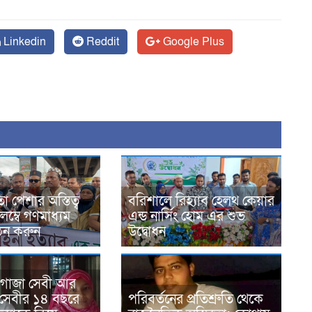
Linkedin
Reddit
Google Plus
 পেশার অস্তিত্ব
বরিশালে রিহ্যাব হেলথ কেয়ার
লম্বে গণমাধ্যম
এন্ড নার্সিং হোম এর শুভ
ঠন করুন
উদ্বোধন
 গাজা সেবী আর
সেবীর ১৪ বছরে
পরিবর্তনের প্রতিশ্রুতি থেকে