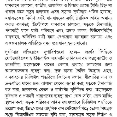
যানবাহন চালানো; জাতীয়, আঞ্চলিক ও ফিডার রোডে টার্নিং চিহ্ন না
থাকার ফলে নতুন চালকের এসব সড়কে দুর্ঘটনায় পতিত হয়েছে;
মহাসড়কের নির্মাণ ত্রুটি, যানবাহনের ত্রুটি, ট্র্যাফিক আইন অমান্য
করার প্রবণতা; উল্টোপথে যানবাহন চালানো, সড়কে চাঁদাবাজি,
পণ্যবাহী যানে যাত্রী পরিবহন এবং অদক্ষ চালক, ফিটনেসবিহীন
যানবাহন, অতিরিক্ত যাত্রী বহন, বেপরোয়া যানবাহন চালানো এবং
একজন চালক অতিরিক্ত সময় ধরে যানবাহন চালানো।
দুর্ঘটনার প্রতিরোধে সুপারিশগুলো হচ্ছে— জরুরি ভিত্তিতে
মোটরসাইকেল ও ইজিবাইক আমদানি ও নিবন্ধন বন্ধ করা; জাতীয় ও
আঞ্চলিক মহাসড়কে রাতের বেলায় অবাধে চলাচলের জন্য
আলোকসজ্জার ব্যবস্থা করা; দক্ষ চালক তৈরির উদ্যোগ গ্রহণ,
যানবাহনের ডিজিটাল পদ্ধতিতে ফিটনেস প্রদান; ধীরগতির যান ও
দ্রুতগতির যানের জন্য আলাদা লেনের ব্যবস্থা করা; সড়কে চাঁদাবাজি
বন্ধ করা, চালকদের বেতন ও কর্মঘণ্টা সুনিশ্চিত করা; মহাসড়কে
ফুটপাত ও পথচারী পারাপারের ব্যবস্থা রাখা, রোড সাইন, রোড মার্কিং
স্থাপন করা; সড়ক পরিবহন আইন যথাযথভাবে ডিজিটাল পদ্ধতিতে
প্রয়োগ করা; উন্নতমানের আধুনিক বাস নেটওয়ার্ক গড়ে তোলা, নিয়ন্ত্রক
সংস্থা বিআরটিএর সক্ষমতা বৃদ্ধি করা; মানসম্মত সড়ক নির্মাণ ও