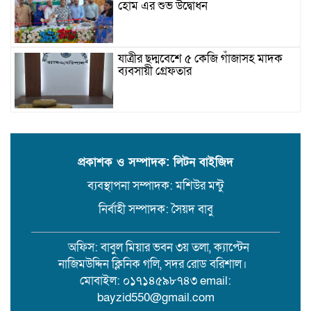
হোম এর শুভ উদ্বোধন
যাত্রীর ছদ্মবেশে ৫ কেজি গাঁজাসহ মাদক
ব্যবসায়ী গ্রেফতার
উজিরপুরে গাজা সেবী আর এক গাজা
সেবীর ১৪ বছরে কিশোরী কন্যাকে বিয়ে,
এলাকায় তোলপাড়
প্রকাশক ও সম্পাদক: লিটন বাইজিদ
ব্যবস্থাপনা সম্পাদক: মশিউর মন্টু
বরিশাল সংস্কৃতিকেন্দ্রের ৩৬ জুলাই
সেমিনার
নির্বাহী সম্পাদক: সৈয়দ বাবু
অফিস: বাবুল মিয়ার ভবন ৩য় তলা, ক্যাপ্টেন
পরিবর্তনের প্রতিশ্রুতি থেকে রাজনৈতিক
নাজিমউদ্দিন ক্লিনিক গলি, সদর রোড বরিশাল।
অস্থিরতা: কোথায় যাচ্ছে বাংলাদেশ?
মোবাইল: ০১৭১৪৫৯৮৭৪৩ email:
bayzid550@gmail.com