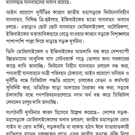
মানসম্মত যানবাহনের অভাব রয়েছে।
আইন প্রয়োগে দুর্নীতির কারণে জাতীয় মহাসড়কে ফিটনেসবিহীন
যানবাহন, নিষিদ্ধ ত্রি-হুইলার, ইজিবাইকের মতো যানবাহন অবাধে
চলছে। এছাড়াও ছোট ছোট যানবাহন মোটরসাইকেল, অটোরিকশা,
ইজিবাইকের অস্বাভাবিকহারে বেড়ে যাওয়ার কারণে সড়কে বিশৃঙ্খলার
পাশাপাশি পাল্লা দিয়ে বাড়ছে সড়ক দুর্ঘটনা।
তিনি মোটরসাইকেল ও ইজিবাইকের আমদানি বন্ধ করে দেশব্যাপী
উন্নতমানের আধুনিক বাস নেটওয়ার্ক গড়ে তোলার জন্য সরকারের
কাছে দাবি জানাচ্ছি। ফিটনেস বিহীন যানবাহন চলাচল বন্ধ করা,
পণ্যবাহী যানবাহনে যাত্রী পরিবহন ঠেকানো, আইন প্রয়োগে অনিয়ম ও
দুর্নীতি বন্ধে ডিজিটাল পদ্ধতি প্রয়োগ, চালকের বেতন ও কর্মঘণ্টা
সুনির্দিষ্ট করা, অতিরিক্ত ভাড়া আদায়ের নৈরাজ্য বন্ধ করা, সড়কে
চাঁদাবাজি বন্ধে গণপরিবহনগুলোতে নগন অর্থ বন্ধ করে ডিজিটাল
লেনদেন চালুর দাবি জানাচ্ছি।
সংগঠনটি দুর্ঘটনার কারণ হিসেবে উল্লেখ করেছে— দেশের সড়ক-
মহাসড়কে মোটরসাইকেলের অবাধ চলাচল; জাতীয় মহাসড়কে রোড
সাইন বা রোড মার্কিং, সড়কবাতি না থাকায় হঠাৎ ঈদে যাতায়াতকারী
ব্যক্তিগত যানের চালকদের রাতে এসব জাতীয় সড়কে ঝুঁকি নিয়ে