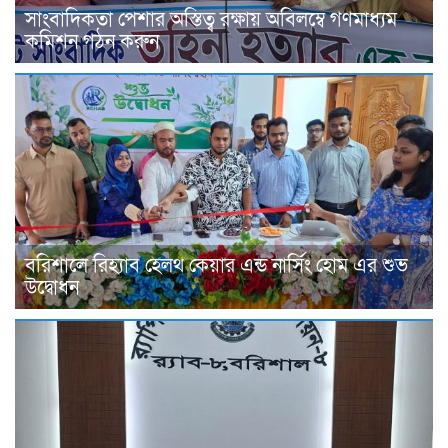
সাংবাদিকতা পেশার অস্তিত্ব রক্ষায় অবিলম্বে গণমাধ্যম
কমিশন গঠন করুন
বরিশালে রিহ্যাব হেলথ কেয়ার এন্ড নার্সিং হোম এর শুভ
উদ্বোধন