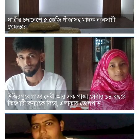
যাত্রীর ছদ্মবেশে ৫ কেজি গাঁজাসহ মাদক ব্যবসায়ী
গ্রেফতার
উজিরপুরে গাজা সেবী আর এক গাজা সেবীর ১৪ বছরে
কিশোরী কন্যাকে বিয়ে, এলাকায় তোলপাড়