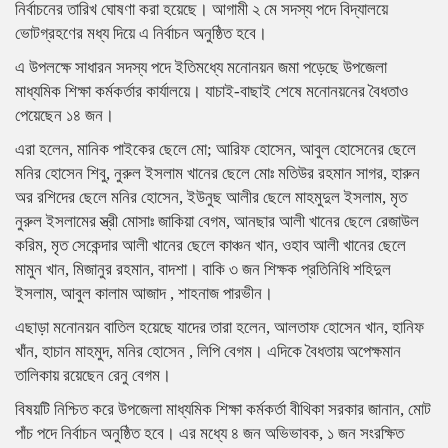
নির্বাচনের তারিখ ঘোষণা করা হয়েছে। আগামী ২ মে সদস্য পদে বিদ্যালয়ে
ভোটগ্রহণের মধ্য দিয়ে এ নির্বাচন অনুষ্ঠিত হবে।
এ উপলক্ষে সাধারন সদস্য পদে ইতিমধ্যে মনোনয়ন জমা পড়েছে উপজেলা
মাধ্যমিক শিক্ষা কর্মকর্তার কার্যালয়ে। যাচাই-বাছাই শেষে মনোনয়নের বৈধতাও
পেয়েছেন ১৪ জন।
এরা হলেন, মানিক পাইকের ছেলে মো; আরিফ হোসেন, আবুল হোসেনের ছেলে
মনির হোসেন শিবু, নুরুল ইসলাম খানের ছেলে মোঃ মতিউর রহমান সাগর, হারুন
অর রশিদের ছেলে মনির হোসেন, ইউনুছ আলীর ছেলে মাহমুদুল ইসলাম, মৃত
নুরুল ইসলামের স্ত্রী মোসাঃ জাকিয়া বেগম, আনছার আলী খানের ছেলে রেজাউল
করিম, মৃত সেকেন্দার আলী খানের ছেলে কাঞ্চন খান, ওহাব আলী খানের ছেলে
মামুন খান, মিজানুর রহমান, বাদশা। বাকি ৩ জন শিক্ষক প্রতিনিধি শহিদুল
ইসলাম, আবুল কালাম আজাদ , শাহনাজ পারভীন।
এছাড়া মনোনয়ন বাতিল হয়েছে যাদের তারা হলেন, আলতাফ হোসেন খান, হানিফ
খাঁন, হাচান মাহমুদ, মনির হোসেন , লিপি বেগম। এদিকে বৈধতায় অপেক্ষমান
তালিকায় রয়েছেন রেনু বেগম।
বিষয়টি নিশ্চিত করে উপজেলা মাধ্যমিক শিক্ষা কর্মকর্তা বীথিকা সরকার জানান, মোট
পাঁচ পদে নির্বাচন অনুষ্ঠিত হবে। এর মধ্যে ৪ জন অভিভাবক, ১ জন সংরক্ষিত