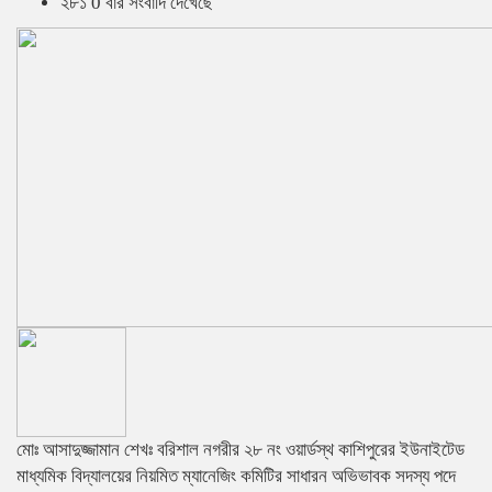
২৮১ 0 বার সংবাদি দেখেছে
মোঃ আসাদুজ্জামান শেখঃ বরিশাল নগরীর ২৮ নং ওয়ার্ডস্থ কাশিপুরের ইউনাইটেড
মাধ্যমিক বিদ্যালয়ের নিয়মিত ম্যানেজিং কমিটির সাধারন অভিভাবক সদস্য পদে